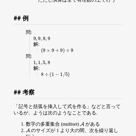
例
問:
9
,
9
,
9
,
9
解:
(
9
×
9
+
9
)
÷
9
問:
1
,
1
,
5
,
8
解:
8
÷
(
1
−
1
/
5
)
考察
「記号と括弧を挿入して式を作る」などと言って
いるが、ようは次のようなことである.
A
数字の多重集合 (multiset)
がある
A
のサイズが 1 より大の間、次を繰り返し