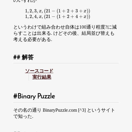
のいずれか
1
,
2
,
3
,
x
,
(
21
−
(
1
+
2
+
3
+
x
)
)
1
,
2
,
4
,
x
,
(
21
−
(
1
+
2
+
4
+
x
)
)
というわけで組み合わせ自体は100通り程度?に減
らすことは出来る. けどその後、結局並び替えも
考える必要がある.
解答
ソースコード
実行結果
Binary Puzzle
その名の通り BinaryPuzzle.com [^3] というサイト
で知った.