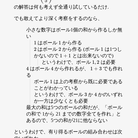
の解答は何も考えず全通り試しているだけ.
でも敢えてより深く考察をするのなら、
小さな数字はボール1個の和から作るしか無
い
1
1
はボール
から作る
2
2
1
はボール
から作る (ボール
は1つし
1
+
1
かないので
とは出来ないので)
1
,
2
というわけで、ボール
は必要
4
4
1
+
3
はボール
から作れるが、
でも作れ
る
1
ボール
は上の考察から既に必要である
ことがわかっている
3
4
というわけで、ボール
か
かのいずれ
か一方は少なくとも必要
最大の和は5つのボールの和だが、「ボール
の和で 1から 21 までの数字全てを作れ」と
あるので、5つの和が21に他ならない
というわけで、有り得るボールの組み合わせは次