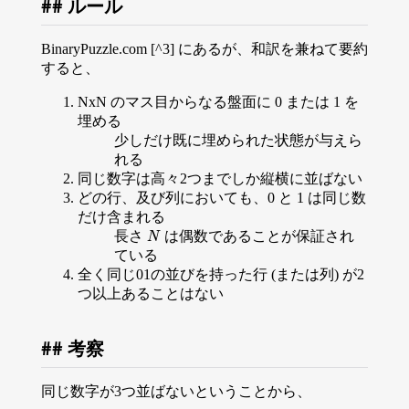
ルール
BinaryPuzzle.com [^3] にあるが、和訳を兼ねて要約
すると、
NxN のマス目からなる盤面に 0 または 1 を
埋める
少しだけ既に埋められた状態が与えら
れる
同じ数字は高々2つまでしか縦横に並ばない
どの行、及び列においても、0 と 1 は同じ数
だけ含まれる
N
長さ
は偶数であることが保証され
ている
全く同じ01の並びを持った行 (または列) が2
つ以上あることはない
考察
同じ数字が3つ並ばないということから、