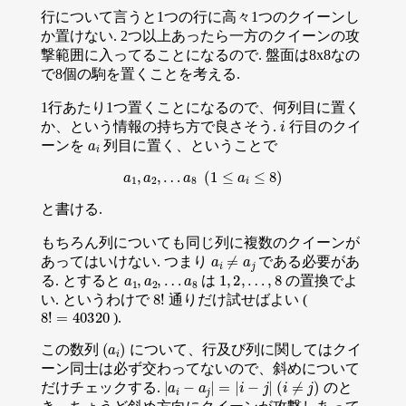
行について言うと1つの行に高々1つのクイーンし
か置けない. 2つ以上あったら一方のクイーンの攻
撃範囲に入ってることになるので. 盤面は8x8なの
で8個の駒を置くことを考える.
1行あたり1つ置くことになるので、何列目に置く
i
か、という情報の持ち方で良さそう.
行目のクイ
a
i
ーンを
列目に置く、ということで
a
1
,
a
2
,
…
a
8
(
1
≤
a
i
≤
8
)
と書ける.
もちろん列についても同じ列に複数のクイーンが
a
i
≠
a
j
あってはいけない. つまり
である必要があ
a
1
,
a
2
,
…
a
8
1
,
2
,
…
,
8
る. とすると
は
の置換でよ
8
!
い. というわけで
通りだけ試せばよい (
8
!
=
40320
).
(
a
i
)
この数列
について、行及び列に関してはクイ
ーン同士は必ず交わってないので、斜めについて
|
a
i
−
a
j
|
=
|
i
−
j
|
(
i
≠
j
)
だけチェックする.
のと