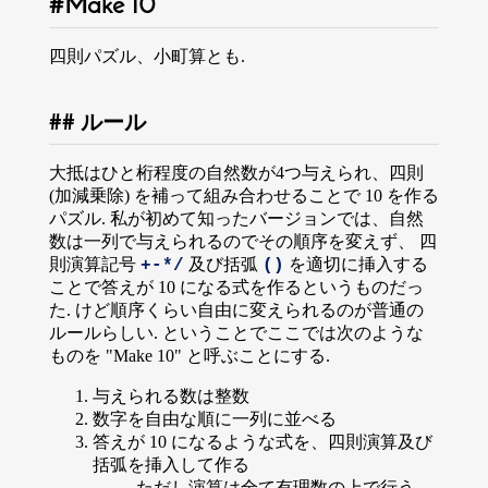
Make 10
四則パズル、小町算とも.
ルール
大抵はひと桁程度の自然数が4つ与えられ、四則
(加減乗除) を補って組み合わせることで 10 を作る
パズル. 私が初めて知ったバージョンでは、自然
数は一列で与えられるのでその順序を変えず、 四
則演算記号
及び括弧
を適切に挿入する
+-*/
()
ことで答えが 10 になる式を作るというものだっ
た. けど順序くらい自由に変えられるのが普通の
ルールらしい. ということでここでは次のような
ものを "Make 10" と呼ぶことにする.
与えられる数は整数
数字を自由な順に一列に並べる
答えが 10 になるような式を、四則演算及び
括弧を挿入して作る
ただし演算は全て有理数の上で行う