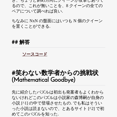
き、ちょうど斜め方向にクイーンが攻撃しあって
るので、これが無いことを、8 クイーンの全ての
ペアについて調べれば良い.
ちなみに NxN の盤面にはいつも N 個のクイーン
を置くことができる.
解答
ソースコード
笑わない数学者からの挑戦状
(Mathematical Goodbye)
先に紹介したパズルは初出も発案者もよくわから
ないけれどこのパズルは小説家の森博嗣が自身の
小説 [^1] の中で登場させたもの. でも私はそうい
った小説は読まないので、とあるサイト [^2] で初
めてこのパズルを知った.