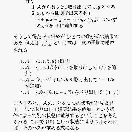
行う
A
x
,
y
から数を2つ取り出して
とする
x
,
y
から四則で出来る数 (
x
+
y
,
x
−
y
,
y
−
x
,
x
y
,
x
/
y
,
y
/
x
のいず
A
れか) を
に追加する
A
そうして得た
の中の唯ひとつの数が式の結果で
8
1
−
1
/
5
ある. 例えば
という式は、次の手順で構成
される.
A
=
{
1
,
1
,
5
,
8
}
(初期)
A
=
{
1
,
8
,
1
/
5
}
1
,
5
1
/
5
(
を取り出して
を追
加)
A
=
{
8
,
4
/
5
}
1
,
1
/
5
1
−
1
/
5
(
を取り出して
を追加)
A
=
{
10
}
8
,
(
1
−
1
/
5
)
(
を取り出して（ｒｙ)
A
こうすると、
のことを１つの状態だと見做せ
て、「2つ取り出して演算結果を追加」という操
作によって別の状態に遷移するということを考え
{
10
}
られる. これで
という状態に辿りつけられれ
ば、そのパスが求める式になる.