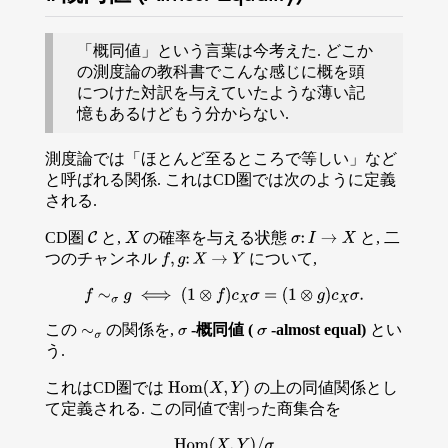
「概同値」という言葉は今考えた. どこか
の測度論の教科書でこんな感じに概を頭
につけた対訳を与えていたような薄い記
憶もあるけどもう分からない.
測度論では「ほとんど至るところで等しい」など
と呼ばれる関係. これはCD圏では次のように定義
される.
CD圏
と,
の確率を与える状態
と, 二
C
X
σ
:
I
→
X
つのチャンネル
について,
f
,
g
:
X
→
Y
f
∼
σ
g
⟺
(
1
⊗
f
)
c
X
σ
=
(
1
⊗
g
)
c
X
σ
.
この
の関係を,
-概同値 (
-almost equal)
とい
σ
σ
∼
σ
う.
これはCD圏では
の上の同値関係とし
Hom
(
X
,
Y
)
て定義される. この同値で割った商集合を
Hom
(
X
,
Y
)
/
σ