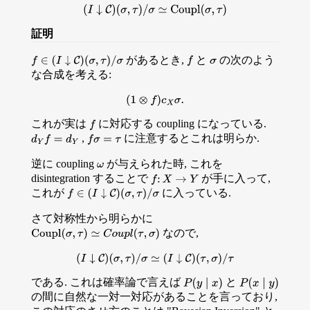
(
I
↓
C
)
(
σ
,
τ
)
/
σ
≃
Coupl
(
σ
,
τ
)
証明
があるとき,
と
の次のよう
f
σ
f
∈
(
I
↓
C
)
(
σ
,
τ
)
/
σ
な合成を考える:
(
1
⊗
f
)
c
X
σ
.
これが実は
に対応する coupling になっている.
f
,
に注意するとこれは明らか.
d
Y
f
=
d
Y
f
σ
=
τ
逆に coupling
が与えられた時, これを
ω
disintegration することで
が手に入って,
f
:
X
→
Y
これが
に入っている.
f
∈
(
I
↓
C
)
(
σ
,
τ
)
/
σ
さて対称性から明らかに
なので,
Coupl
(
σ
,
τ
)
≃
C
o
u
p
l
(
τ
,
σ
)
(
I
↓
C
)
(
σ
,
τ
)
/
σ
≃
(
I
↓
C
)
(
τ
,
σ
)
/
τ
である. これは確率論で言えば
と
P
(
y
∣
x
)
P
(
x
∣
y
)
の間に自然な一対一対応があることを言っており,