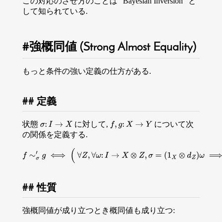
この対応のさせ方のことは "Bayesian Inversion" と
して知られている.
強概同値 (Strong Almost Equality)
もっと条件の強い定義の仕方がある.
定義
状態
に対して,
について次
σ
:
I
→
X
f
,
g
:
X
→
Y
の関係を定義する.
f
∼
σ
′
g
⟺
(
∀
Z
,
∀
ω
:
I
→
X
⊗
Z
,
σ
=
(
1
X
⊗
d
Z
)
ω
⟹
(
f
⊗
1
)
ω
=
(
g
⊗
1
)
ω
)
.
性質
強概同値が成り立つとき概同値も成り立つ: