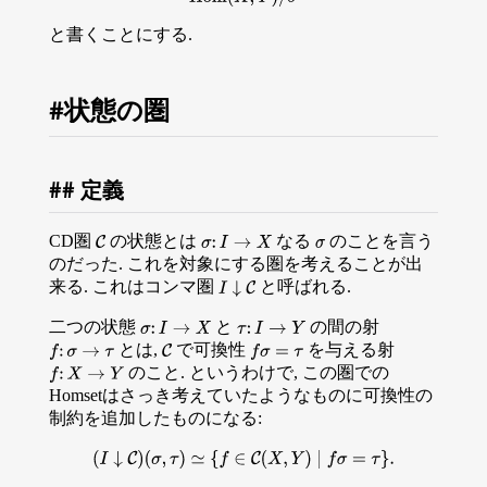
と書くことにする.
状態の圏
定義
CD圏
の状態とは
なる
のことを言う
C
σ
:
I
→
X
σ
のだった. これを対象にする圏を考えることが出
来る. これはコンマ圏
と呼ばれる.
I
↓
C
二つの状態
と
の間の射
σ
:
I
→
X
τ
:
I
→
Y
とは,
で可換性
を与える射
f
:
σ
→
τ
C
f
σ
=
τ
のこと. というわけで, この圏での
f
:
X
→
Y
Homsetはさっき考えていたようなものに可換性の
制約を追加したものになる:
(
I
↓
C
)
(
σ
,
τ
)
≃
{
f
∈
C
(
X
,
Y
)
∣
f
σ
=
τ
}
.