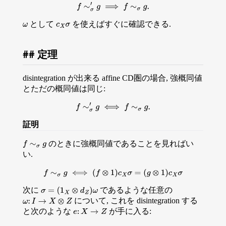
f
∼
σ
′
g
⟹
f
∼
σ
g
.
として
を使えばすぐに確認できる.
ω
c
X
σ
定理
disintegration が出来る affine CD圏の場合, 強概同値
とただの概同値は同じ:
f
∼
σ
′
g
⟺
f
∼
σ
g
.
証明
のときに強概同値であることを見ればい
f
∼
σ
g
い.
f
∼
σ
g
⟺
(
f
⊗
1
)
c
X
σ
=
(
g
⊗
1
)
c
X
σ
次に
であるような任意の
σ
=
(
1
X
⊗
d
Z
)
ω
について, これを disintegration する
ω
:
I
→
X
⊗
Z
と次のような
が手に入る:
e
:
X
→
Z