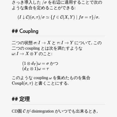
さっき導入した
を右辺に適用することで次の
/
σ
ような集合を定めることができる:
(
I
↓
C
)
(
σ
,
τ
)
/
σ
≃
{
f
∈
C
(
X
,
Y
)
∣
f
σ
=
τ
}
/
σ
.
Coupling
二つの状態
と
について, この
σ
:
I
→
X
τ
:
I
→
Y
二つの coupling とは次を満たすような
のこと:
ω
:
I
→
X
⊗
Y
かつ
(
1
⊗
d
Y
)
ω
=
σ
(
d
X
⊗
1
)
ω
=
τ
このような coupling
を集めたものを集合
ω
と書くことにする.
Coupl
(
σ
,
τ
)
定理
CD圏
が disintegration がいつでも出来るとき,
C