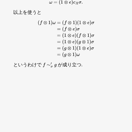
ω
=
(
1
⊗
e
)
c
X
σ
.
以上を使うと
(
f
⊗
1
)
ω
=
(
f
⊗
1
)
(
1
⊗
e
)
σ
=
(
f
⊗
e
)
σ
=
(
1
⊗
e
)
(
f
⊗
1
)
σ
=
(
1
⊗
e
)
(
g
⊗
1
)
σ
=
(
g
⊗
1
)
(
1
⊗
e
)
σ
=
(
g
⊗
1
)
ω
というわけで
が成り立つ.
f
∼
σ
′
g