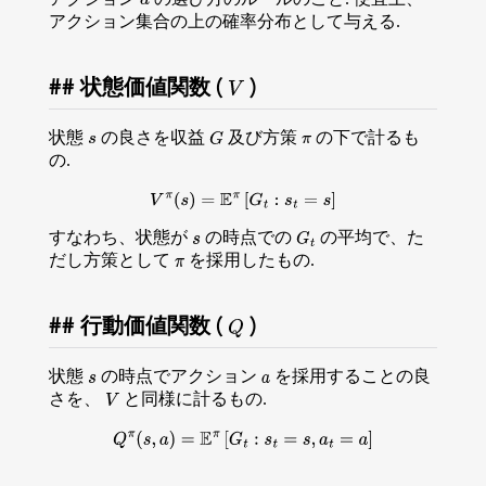
アクション集合の上の確率分布として与える.
状態価値関数 (
)
V
状態
の良さを収益
及び方策
の下で計るも
s
G
π
の.
V
π
(
s
)
=
E
π
[
G
t
:
s
t
=
s
]
すなわち、状態が
の時点での
の平均で、た
s
G
t
だし方策として
を採用したもの.
π
行動価値関数 (
)
Q
状態
の時点でアクション
を採用することの良
s
a
さを、
と同様に計るもの.
V
Q
π
(
s
,
a
)
=
E
π
[
G
t
:
s
t
=
s
,
a
t
=
a
]