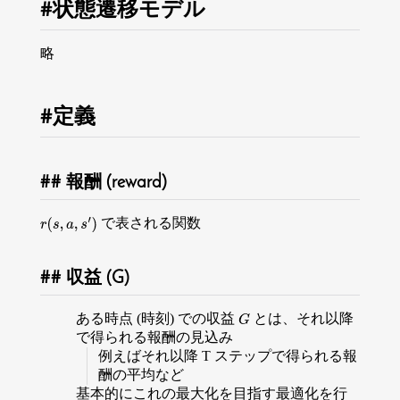
状態遷移モデル
略
定義
報酬 (reward)
で表される関数
r
(
s
,
a
,
s
′
)
収益 (G)
ある時点 (時刻) での収益
とは、それ以降
G
で得られる報酬の見込み
例えばそれ以降 T ステップで得られる報
酬の平均など
基本的にこれの最大化を目指す最適化を行