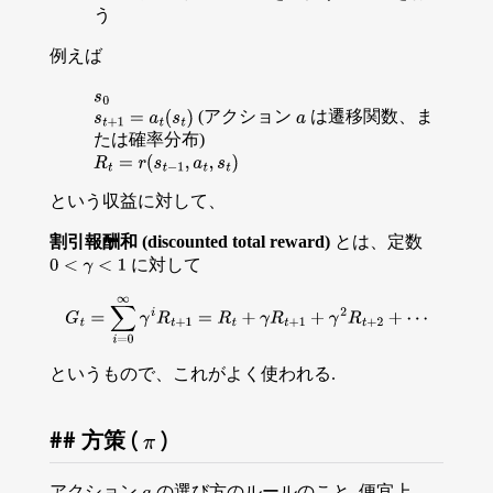
う
例えば
s
0
(アクション
は遷移関数、ま
s
t
+
1
=
a
t
(
s
t
)
a
たは確率分布)
R
t
=
r
(
s
t
−
1
,
a
t
,
s
t
)
という収益に対して、
割引報酬和 (discounted total reward)
とは、定数
に対して
0
<
γ
<
1
G
t
=
∑
i
=
0
∞
γ
i
R
t
+
1
=
R
t
+
γ
R
t
+
1
+
γ
2
R
t
+
2
+
⋯
というもので、これがよく使われる.
方策 (
)
π
アクション
の選び方のルールのこと. 便宜上、
a