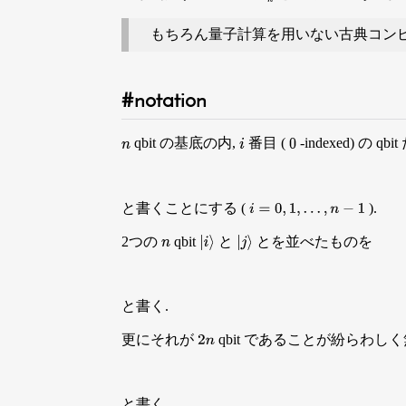
もちろん量子計算を用いない古典コン
notation
qbit の基底の内,
番目 (
-indexed) の
n
i
0
と書くことにする (
).
i
=
0
,
1
,
…
,
n
−
1
2つの
qbit
と
とを並べたものを
n
|
i
⟩
|
j
⟩
と書く.
更にそれが
qbit であることが紛らわしく
2
n
と書く.