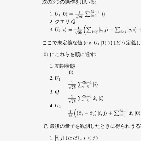
次の3つの操作を用いる:
U
1
|
0
⟩
=
1
2
k
∑
i
=
0
2
k
−
1
|
i
⟩
クエリ
Q
U
2
|
i
⟩
=
1
2
k
(
∑
i
<
j
|
i
,
j
⟩
−
∑
i
>
j
|
j
,
i
⟩
+
|
0
⟩
)
ここで未定義な値 (e.g.
) はどう定義
U
1
|
1
⟩
にこれらを順に通す:
|
0
⟩
初期状態
|
0
⟩
U
1
1
2
k
∑
i
=
0
2
k
−
1
|
i
⟩
Q
1
2
k
∑
i
=
0
2
k
−
1
x
^
i
|
i
⟩
U
2
1
2
k
(
(
x
^
i
−
x
^
j
)
|
i
,
j
⟩
+
∑
i
=
0
2
k
−
1
x
^
i
|
0
⟩
)
で, 最後の量子を観測したときに得られう
(ただし
)
i
<
j
|
i
,
j
⟩