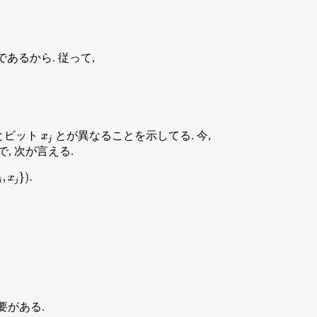
であるから. 従って,
とビット
とが異なることを示してる. 今,
x
j
, 次が言える.
x
j
}
)
.
要がある.