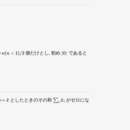
の
個だけとし, 初め
であると
n
(
n
+
1
)
/
2
|
0
⟩
としたときのその和
がゼロにな
∑
i
x
^
i
↦
x
^