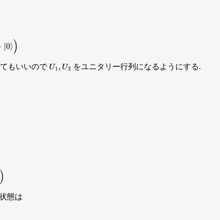
してもいいので
をユニタリー行列になるようにする.
U
1
,
U
2
る状態は