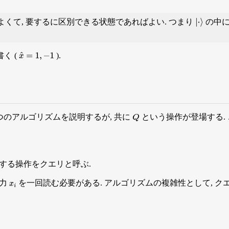
もよくて, 要するに区別できる状態であればよい. つまり
の中に
|
⋅
⟩
く (
).
x
^
=
1
,
−
1
いう2つのアルゴリズムを説明するが, 共に
という操作が登場する.
Q
する操作をクエリと呼ぶ.
入力
を一回読む必要がある. アルゴリズムの複雑性として, ク
x
i