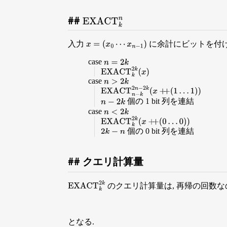
EXACT
k
n
入力
に余計にビットを付
x
=
(
x
0
⋯
x
n
−
1
)
case
n
=
2
k
EXACT
k
2
k
(
x
)
case
n
>
2
k
EXACT
n
−
k
2
n
−
2
k
(
x
+
+
(
1
…
1
)
)
個の 1 bit 列を連結
n
−
2
k
case
n
<
2
k
EXACT
k
2
k
(
x
+
+
(
0
…
0
)
)
個の 0 bit 列を連結
2
k
−
n
クエリ計算量
のクエリ計算量は, 再帰の回数な
EXACT
k
2
k
となる.