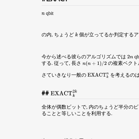
qbit
n
の内, ちょうど
個が立ってるか判定する
k
今から述べる彼らのアルゴリズムでは
q
2
n
する. 従って, 長さ
の複素ベクト
n
(
n
+
1
)
/
2
さていきなり一般の
を考えるのは
EXACT
k
n
EXACT
k
2
k
全体が偶数ビットで, 内のちょうど半分のビ
ることと等しいことを利用する.