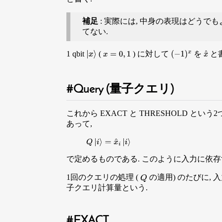
補足
: 実際には, 中身の表現はどうで
てない.
1 qbit
(
) に対して
を
と書
x
=
0
,
1
(
−
1
)
x
x
^
|
x
⟩
Query (量子クエリ)
これから EXACT と THRESHOLD と
あって,
Q
|
i
⟩
=
x
^
i
|
i
⟩
で定めるものである. このように入力に依存
1回のクエリの処理 (
の適用) のたびに, 
Q
子クエリ計算量という.
EXACT