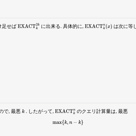
け足せば
に出来る. 具体的に,
は次に等し
EXACT
k
2
k
EXACT
k
n
(
x
)
ので, 最悪
. したがって,
のクエリ計算量は, 最悪
k
EXACT
k
n
max
{
k
,
n
−
k
}