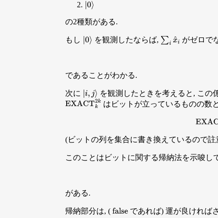
|
0
⟩
の2種類がある.
もし
を観測したならば,
がゼロでな
∑
i
x
^
i
|
0
⟩
であることがわかる.
次に
を観測したときを考えると, この
|
i
,
j
⟩
はビットが立っているものの数
EXACT
k
2
k
EX
(ビットの列を集合に書き換えているので註意
このことはビットに関する帰納法を示唆して
がある.
帰納部分は, (
であれば) 運が良ければさ
false