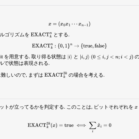
x
=
(
x
0
x
1
⋯
x
n
−
1
)
アルゴリズムを
とする.
EXACT
k
n
EXACT
k
n
:
{
0
,
1
}
n
→
{
true
,
false
}
bit を用意する. 取り得る状態は
と
(
0
≤
i
,
j
<
n
;
i
<
j
)
|
i
⟩
|
i
,
j
⟩
ルで状態は表現される.
難しいので, まずは
の場合を考える.
EXACT
k
2
k
ットが立ってるかを判定する. このことは, ビットそれぞれを
x
EXACT
k
2
k
(
x
)
=
true
⟺
∑
i
x
^
i
=
0