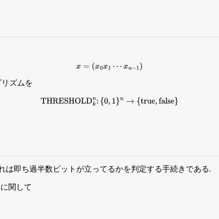
x
=
(
x
0
x
1
⋯
x
n
−
1
)
ゴリズムを
THRESHOLD
k
n
:
{
0
,
1
}
n
→
{
true
,
false
}
これは即ち過半数ビットが立ってるかを判定する手続きである.
れに関して