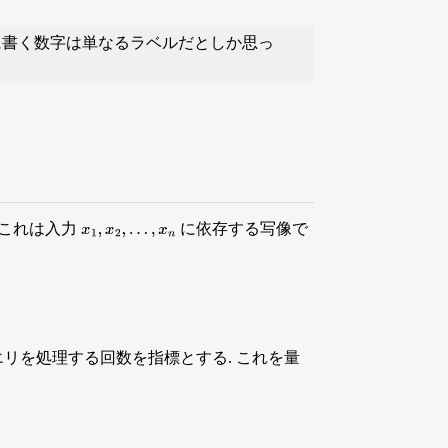
書く数字は単なるラベルだとしか思っ
 これは入力
に依存する写像で
x
1
,
x
2
,
…
,
x
n
エリを処理する回数を指標とする. これを量