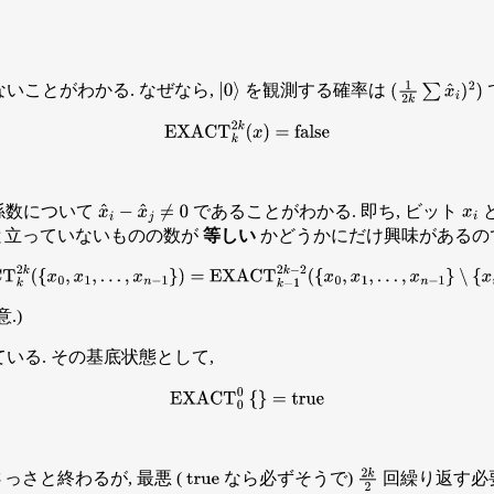
いことがわかる. なぜなら,
を観測する確率は
(
1
2
k
∑
x
^
i
)
2
)
|
0
⟩
EXACT
k
2
k
(
x
)
=
false
係数について
であることがわかる. 即ち, ビット
x
^
i
−
x
^
j
≠
0
x
i
と立っていないものの数が
等しい
かどうかにだけ興味があるので
ACT
k
2
k
(
{
x
0
,
x
1
,
…
,
x
n
−
1
}
)
=
EXACT
k
−
1
2
k
−
2
(
{
x
0
,
x
1
,
…
,
x
n
−
1
}
∖
{
x
i
,
.)
いる. その基底状態として,
EXACT
0
0
{
}
=
true
っさと終わるが, 最悪 (
なら必ずそうで)
回繰り返す必
true
2
k
2