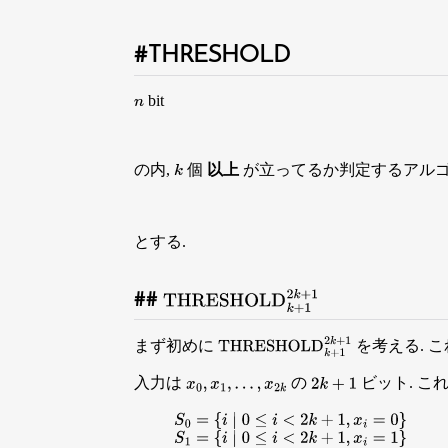
THRESHOLD
bit
n
の内,
個
以上
が立ってるか判定するアル
k
とする.
THRESHOLD
k
+
1
2
k
+
1
まず初めに
を考える. 
THRESHOLD
k
+
1
2
k
+
1
入力は
の
ビット. こ
x
0
,
x
1
,
…
,
x
2
k
2
k
+
1
S
0
=
{
i
∣
0
≤
i
<
2
k
+
1
,
x
i
=
0
}
S
1
=
{
i
∣
0
≤
i
<
2
k
+
1
,
x
i
=
1
}