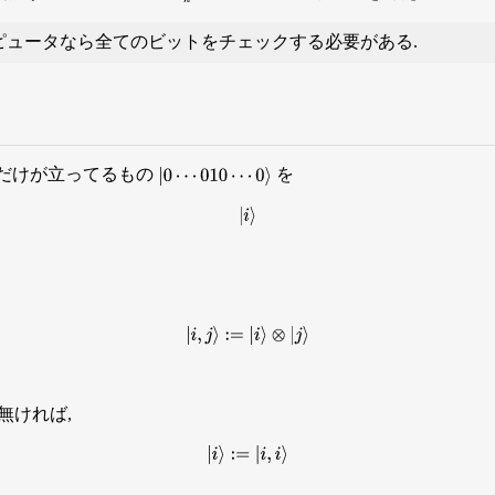
ピュータなら全てのビットをチェックする必要がある.
 qbit だけが立ってるもの
を
|
0
⋯
0
1
0
⋯
0
⟩
|
i
⟩
|
i
,
j
⟩
:=
|
i
⟩
⊗
|
j
⟩
無ければ,
|
i
⟩
:=
|
i
,
i
⟩