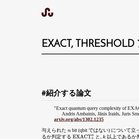
EXACT, THRESHO
紹介する論文
"Exact quantum query complexity of 
Andris Ambainis, Jānis Iraids, Juris Sm
arxiv.org/abs/1302.1235
与えられた
bit (qbit ではない) について立
n
るか判定する
と,
以上であるか
EXACT
k
n
k