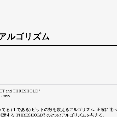
LD アルゴリズム
EXACT and THRESHOLD"
otrovs
ってる (
である) ビットの数を数えるアルゴリズム. 正確に述
1
判定する
の2つのアルゴリズムを与える.
THRESHOLD
k
n