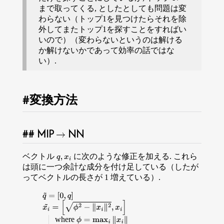
まで取ってくる, としたとしても問題は変
わらない（トップ1を見つけたらそれを除
外してまたトップ1を探すことをすればい
いので）（変わらないというのは解ける
か解けないかであって効率の話ではな
い）.
変換方法
MIP
NN
→
ベクトル
に次のような修正を加える. これら
q
,
x
i
は頭に一つ余計な成分を付け足している（したが
ってベクトルの長さが 1 増えている）.
q
~
=
[
0
,
q
]
x
i
~
=
[
ϕ
2
−
∥
x
i
∥
2
,
x
i
]
where
ϕ
=
max
i
∥
x
i
∥