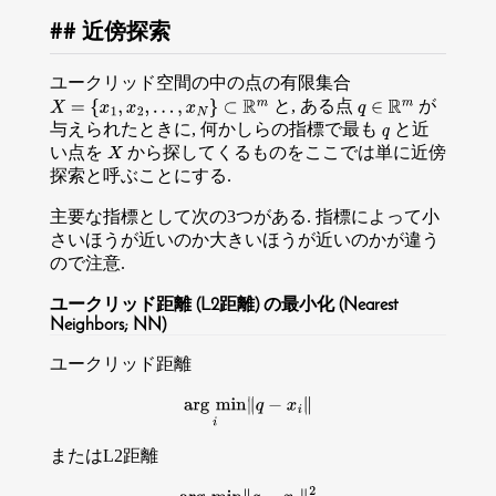
近傍探索
ユークリッド空間の中の点の有限集合
と, ある点
が
X
=
{
x
1
,
x
2
,
…
,
x
N
}
⊂
R
m
q
∈
R
m
与えられたときに, 何かしらの指標で最も
と近
q
い点を
から探してくるものをここでは単に近傍
X
探索と呼ぶことにする.
主要な指標として次の3つがある. 指標によって小
さいほうが近いのか大きいほうが近いのかが違う
ので注意.
ユークリッド距離 (L2距離) の最小化 (Nearest
Neighbors; NN)
ユークリッド距離
arg
min
i
∥
q
−
x
i
∥
またはL2距離