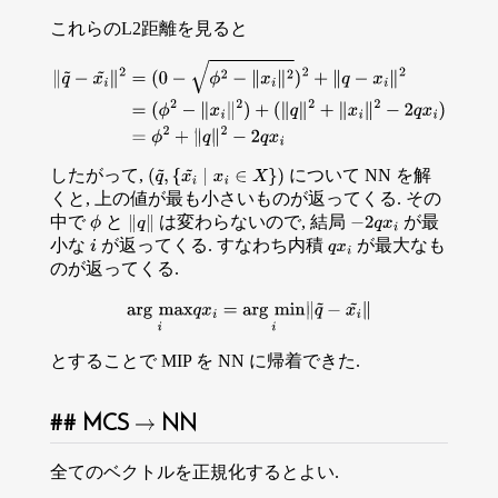
これらのL2距離を見ると
∥
q
~
−
x
i
~
∥
2
=
(
0
−
ϕ
2
−
∥
x
i
∥
2
)
2
+
∥
q
−
x
i
∥
2
=
(
ϕ
2
−
∥
x
i
∥
2
)
+
(
∥
q
∥
2
+
∥
x
i
∥
2
−
2
q
x
i
)
=
ϕ
2
+
∥
q
∥
2
−
2
q
x
i
したがって,
について NN を解
(
q
~
,
{
x
i
~
∣
x
i
∈
X
}
)
くと, 上の値が最も小さいものが返ってくる. その
中で
と
は変わらないので, 結局
が最
ϕ
−
2
q
x
i
∥
q
∥
小な
が返ってくる. すなわち内積
が最大なも
i
q
x
i
のが返ってくる.
arg
max
i
q
x
i
=
arg
min
i
∥
q
~
−
x
i
~
∥
とすることで MIP を NN に帰着できた.
MCS
NN
→
全てのベクトルを正規化するとよい.