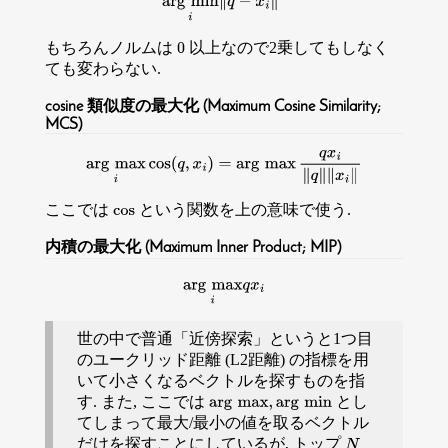
arg
min
i
∥
q
−
x
i
∥
2
もちろんノルムは
以上なので2乗してもしなく
0
ても変わらない.
cosine 類似度の最大化 (Maximum Cosine Similarity;
MCS)
arg
max
i
cos
(
q
,
x
i
)
=
arg
max
q
x
i
∥
q
∥
∥
x
i
∥
ここでは
という関数を上の意味で使う.
cos
内積の最大化 (Maximum Inner Product; MIP)
arg
max
i
q
x
i
世の中で普通「近傍探索」というと1つ目
のユークリッド距離 (L2距離) の指標を用
いて小さくなるベクトルを探すものを指
す. また, ここでは
とし
arg
max
,
arg
min
てしまって最大/最小の値を取るベクトル
だけを探すことにしているが, トップ
N