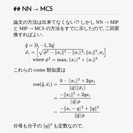
NN
MCS
→
論文の方法は出来てなくない?? しかし NN
MIP
→
と MIP
MCS の方法をすでに示したので, 二回変
→
換すればよい.
q
~
=
[
0
,
−
1
,
2
q
]
x
i
~
=
[
ϕ
2
−
∥
x
i
∥
2
−
∥
x
i
∥
4
,
∥
x
i
∥
2
,
x
i
]
where
ϕ
2
=
max
i
∥
x
i
∥
4
+
∥
x
i
∥
2
これらの cosine 類似度は
cos
(
q
~
,
x
i
~
)
=
0
−
∥
x
i
∥
2
+
2
q
x
i
∥
q
~
∥
∥
x
i
~
∥
=
−
∥
x
i
∥
2
+
2
q
x
i
∥
q
~
∥
ϕ
=
−
∥
分母も分子の
も定数なので,
∥
q
∥
2