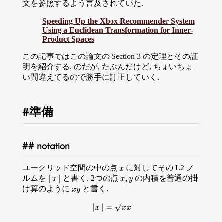
文を参照するよう言及されていた.
Speeding Up the Xbox Recommender System
Using a Euclidean Transformation for Inner-
Product Spaces
この記事ではこの論文の Section 3 の定理とその証
明を紹介する. のだが, たぶんだけど, ちょいちょ
い間違えてるので勝手に訂正していく.
準備
notation
ユークリッド空間の中の点
に対してその L2 ノ
x
ルムを
と書く. 2つの点
の内積を普通の掛
x
,
y
∥
x
∥
け算のように
と書く.
x
y
∥
x
∥
=
x
x