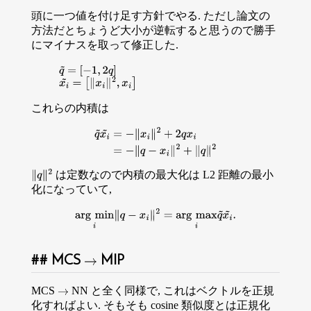
頭に一つ値を付け足す方針でやる. ただし論文の
方法だとちょうど大小が逆転すると思うので勝手
にマイナスを取って修正した.
q
~
=
[
−
1
,
2
q
]
x
i
~
=
[
∥
x
i
∥
2
,
x
i
]
これらの内積は
q
~
x
i
~
=
−
∥
x
i
∥
2
+
2
q
x
i
=
−
∥
q
−
x
i
∥
2
+
∥
q
∥
2
は定数なので内積の最大化は L2 距離の最小
∥
q
∥
2
化になっていて,
arg
min
i
∥
q
−
x
i
∥
2
=
arg
max
i
q
~
x
i
~
.
MCS
MIP
→
MCS
NN と全く同様で, これはベクトルを正規
→
化すればよい. そもそも cosine 類似度とは正規化