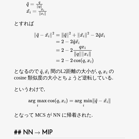
q
~
=
q
∥
q
∥
x
i
~
=
x
i
∥
x
i
∥
とすれば
∥
q
~
−
x
i
~
∥
2
=
∥
q
~
∥
2
+
∥
x
i
~
∥
2
−
2
q
~
x
i
~
=
2
−
2
q
~
x
i
~
=
2
−
2
q
x
i
∥
q
∥
∥
x
i
となるので
間のL2距離の大小が,
の
q
~
,
x
i
~
q
,
x
i
cosine 類似度の大小とちょうど逆転している.
というわけで,
arg
max
i
cos
(
q
,
x
i
)
=
arg
min
i
∥
q
~
−
x
i
~
∥
となって MCS が NN に帰着された.
NN
MIP
→