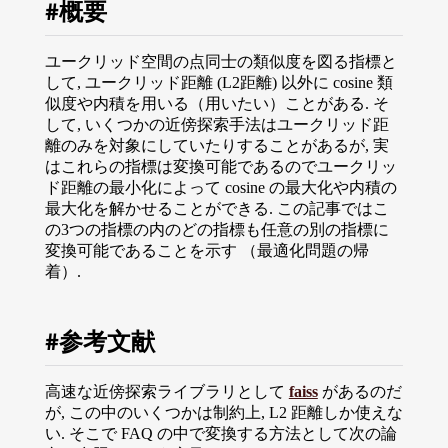
概要
ユークリッド空間の点同士の類似度を図る指標と
して, ユークリッド距離 (L2距離) 以外に cosine 類
似度や内積を用いる（用いたい）ことがある. そ
して, いくつかの近傍探索手法はユークリッド距
離のみを対象にしていたりすることがあるが, 実
はこれらの指標は変換可能であるのでユークリッ
ド距離の最小化によって cosine の最大化や内積の
最大化を解かせることができる. この記事ではこ
の3つの指標の内のどの指標も任意の別の指標に
変換可能であることを示す （最適化問題の帰
着）.
参考文献
高速な近傍探索ライブラリとして
faiss
があるのだ
が, この中のいくつかは制約上, L2 距離しか使えな
い. そこで FAQ の中で変換する方法として次の論