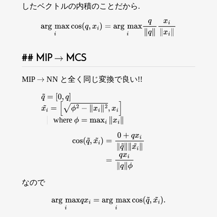
したベクトルの内積のことだから.
arg
max
i
cos
(
q
,
x
i
)
=
arg
max
i
q
∥
q
∥
x
i
∥
x
i
∥
MIP
MCS
→
MIP
NN と全く同じ変換で良い!!
→
q
~
=
[
0
,
q
]
x
i
~
=
[
ϕ
2
−
∥
x
i
∥
2
,
x
i
]
where
ϕ
=
max
i
∥
x
i
∥
cos
(
q
~
,
x
i
~
)
=
0
+
q
x
i
∥
q
~
∥
∥
x
i
~
∥
=
q
x
i
∥
q
∥
ϕ
なので
arg
max
i
q
x
i
=
arg
max
i
cos
(
q
~
,
x
i
~
)
.