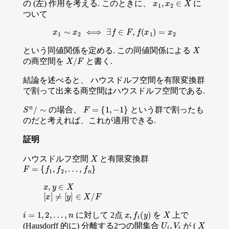
の (左) 作用を考える. このときに、
に
ついて
x
1
∼
x
2
⟺
∃
f
∈
F
,
f
(
x
1
)
=
x
2
X
という同値関係を定める. この同値関係による
X
/
F
の商空間を
と書く.
結論を述べると、 ハウスドルフ空間を有限変換群
で割って出来る商空間はハウスドルフ空間である.
S
n
/
∼
F
=
{
1
,
−
1
}
の場合、
という群で割ったも
のだと考えれば、これが適用できる.
証明
X
ハウスドルフ空間
と有限変換群
F
=
{
f
1
,
f
2
,
…
,
f
n
}
x
,
y
∈
X
[
x
]
≠
[
y
]
∈
X
/
F
i
=
1
,
2
,
…
,
n
x
,
f
i
(
y
)
X
に対して 2点
を
上で
U
i
,
V
i
X
(Hausdorff 的に) 分離する2つの開集合
が (