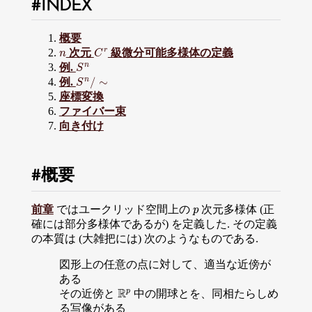
INDEX
概要
n
C
r
次元
級微分可能多様体の定義
S
n
例.
S
n
/
∼
例.
座標変換
ファイバー束
向き付け
概要
p
前章
ではユークリッド空間上の
次元多様体 (正
確には部分多様体であるが) を定義した. その定義
の本質は (大雑把には) 次のようなものである.
図形上の任意の点に対して、適当な近傍が
ある
R
p
その近傍と
中の開球とを、同相たらしめ
る写像がある