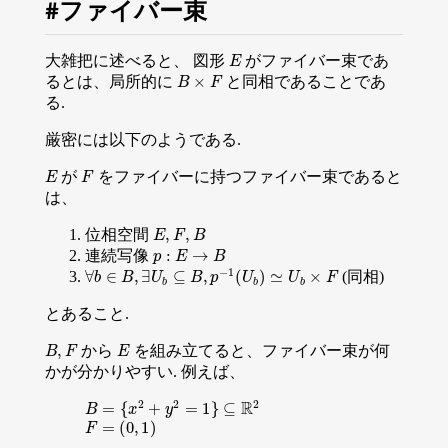
ファイバー束
E
大雑把に述べると、 図形
がファイバー束であ
B
×
F
るとは、局所的に
と同相であることであ
る.
厳密には以下のようである.
E
F
が
をファイバーに持つファイバー束であると
は、
E
,
F
,
B
位相空間
p
:
E
→
B
連続写像
∀
b
∈
B
,
∃
U
b
⊆
B
,
p
−
1
(
U
b
)
≃
U
b
×
F
(同相)
とあること.
B
,
F
E
から
を組み立てると、ファイバー束が何
かが分かりやすい. 例えば、
B
=
{
x
2
+
y
2
=
1
}
⊆
R
2
F
=
(
0
,
1
)