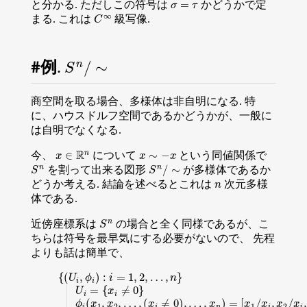
と分かる. ただしこの符号は
かどうかで定
C
∞
まる. これは
級写像.
S
n
/
∼
例.
商空間を取る場合、多様体は非自明になる. 特
に、ハウスドルフ空間であるかどうかが、一般に
は自明でなくなる.
x
∈
R
n
x
∼
−
x
今、
について
という同値関係で
S
n
S
n
/
∼
を割って出来る図形
が多様体であるか
n
どうか考える. 結論を述べるとこれは
次元多様
体である.
S
n
近傍座標系は
の場合と全く同様であるが、こ
ちらは符号を最早気にする必要がないので、 先程
よりも話は簡単で、
{
(
U
i
,
ϕ
i
)
:
i
=
1
,
2
,
…
,
n
}
U
i
=
{
x
i
≠
0
}
ϕ
i
(
x
1
,
x
2
,
…
,
(
x
i
≠
0
)
,
…
,
x
n
)
=
[
x
1
/
x
i
,
x
2
/
x
i
,
…
,
(
x
i
/
x
i