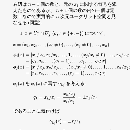
n
+
1
x
i
右辺は
個の数と、元の
に関する符号を添
n
+
1
えたものであるが、
個の数の内の一個は定
1
n
数
なので実質的に
次元ユークリッド空間と見
なせる (同型).
x
∈
U
i
σ
∩
U
j
τ
(
σ
,
τ
∈
{
+
,
−
}
)
について、
x
=
(
x
1
,
x
2
,
…
,
(
x
i
≠
0
)
,
…
,
(
x
j
≠
0
)
,
…
,
x
n
)
…
[
ϕ
q
i
,
1
(
(
x
,
x
q
)
i
2
/
=
x
,
[
…
j
x
≠
1
0
,
(
/
)
q
x
,
…
i
i
=
,
x
1
,
2
1
)
/
,
,
x
…
…
i
,
,
…
,
x
q
…
n
j
,
,
1
/
…
x
,
,
r
…
j
n
,
;
q
σ
;
,
n
τ
]
(
]
=
x
;
σ
j
[
/
]
r
x
ϕ
1
i
j
,
≠
(
r
x
2
0
)
,
)
…
=
,
…
[
,
x
r
,
1
i
x
,
/
…
n
x
/
j
x
,
,
(
x
i
r
;
2
j
σ
=
/
]
x
1
=
j
)
,
,
ϕ
j
(
x
)
ϕ
i
(
x
)
γ
i
,
j
を
に写す
を考える.
q
k
=
x
k
/
x
i
=
x
k
/
x
j
x
i
/
x
j
=
±
r
k
/
r
i
であることに気付けば
γ
i
,
j
(
r
)
=
±
r
/
r
k
σ
=
τ