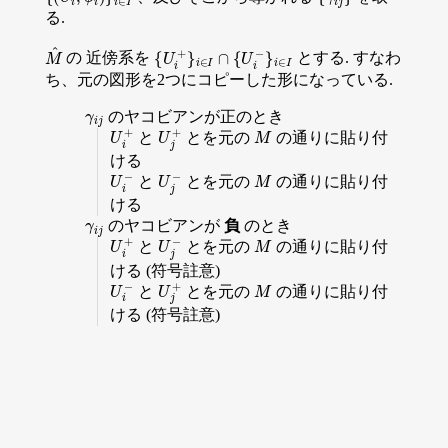
る.
M
^
{
U
i
+
}
i
∈
I
∩
{
U
i
−
}
i
∈
I
の 近傍系を
とする. すなわ
ち、元の図形を2つにコピーした形になっている.
γ
i
j
のヤコビアンが正のとき
U
i
+
U
j
+
M
と
とを元の
の通りに貼り付
ける
U
i
−
U
j
−
M
と
とを元の
の通りに貼り付
ける
γ
i
j
のヤコビアンが
負
のとき
U
i
+
U
j
−
M
と
とを元の
の通りに貼り付
ける (符号註意)
U
i
−
U
j
+
M
と
とを元の
の通りに貼り付
ける (符号註意)