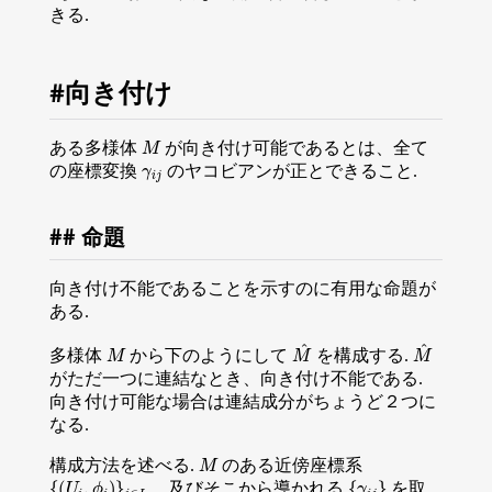
きる.
向き付け
M
ある多様体
が向き付け可能であるとは、全て
γ
i
j
の座標変換
のヤコビアンが正とできること.
命題
向き付け不能であることを示すのに有用な命題が
ある.
M
M
^
M
^
多様体
から下のようにして
を構成する.
がただ一つに連結なとき、向き付け不能である.
向き付け可能な場合は連結成分がちょうど２つに
なる.
M
構成方法を述べる.
のある近傍座標系
{
(
U
i
,
ϕ
i
)
}
i
∈
I
{
γ
i
j
}
、及びそこから導かれる
を取