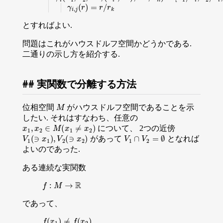
γ
i
,
j
(
r
)
=
r
/
r
k
とすればよい.
問題はこれがハウスドルフ空間かどうかである.
二通りの示し方を紹介する.
実関数で分離する方法
M
位相空間
がハウスドルフ空間であることを示
したい. それはすなわち、任意の
x
1
,
x
2
∈
M
(
x
1
≠
x
2
)
について、 2つの近傍
V
1
(
∋
x
1
)
,
V
2
(
∋
x
2
)
V
1
∩
V
2
=
∅
があって
となれば
よいのであった.
ある連続な実関数
f
:
M
→
R
であって、
f
(
x
1
)
≠
f
(
x
2
)