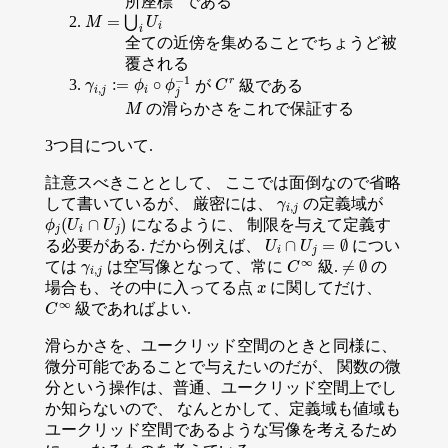
所座標" である
M
=
⋃
i
U
i
全ての近傍を集めることでちょうど被
覆される
γ
i
,
j
:=
ϕ
i
∘
ϕ
j
−
1
C
r
が
級である
M
の滑らかさをこれで保証する
3つ目について.
註意スべきこととして、 ここでは面倒なので省略
γ
i
,
j
して書いているが、 厳密には、
の定義域が
ϕ
j
(
U
i
∩
U
j
)
になるように、 制限を与えて定義す
U
i
∩
U
j
=
∅
る必要がある. だから例えば、
につい
γ
i
,
j
C
∞
≠
∅
ては
は空写像となって、常に
級.
の
x
場合も、その中に入ってる点
に関してだけ、
C
∞
級であればよい.
滑らかさを、ユークリッド空間のときと同様に、
微分可能であることで与えたいのだが、 関数の微
分という操作は、普通、ユークリッド空間上でし
か知らないので、 なんとかして、定義域も値域も
ユークリッド空間であるような写像を考えるため
γ
i
,
j