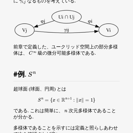
に
なるものを考えている.
前章で定義した、ユークリッド空間上の部分多様
C
∞
体は、
級の微分可能多様体である.
S
n
例.
超球面 (球面、円周) とは
S
n
=
{
x
∈
R
n
+
1
:
∥
x
∥
=
1
}
n
である. これは簡単に、
次元多様体であること
が分かる.
多様体であることを示すには定義と照らしあわせ