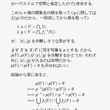
がハウスドルフ空間と仮定したので) 存在する.
n
y
これら
個の開集合の積を取って (
に関しては
f
i
(
y
)
のだから、一回戻してから積を取って)
x
∈
U
=
⋂
i
U
i
y
∈
V
=
⋂
i
f
i
−
1
(
V
i
)
[
[
x
y
]
]
,
が、
を分離しそうな気がする.
X
X
/
F
p
まず
を
に写す写像を
とする. だから
p
(
U
)
,
p
(
V
)
[
[
x
y
]
]
,
が
を分離するかどうか. それぞ
[
[
x
y
]
]
,
れに
が入るのは自明だから、
p
(
U
)
∩
p
(
V
)
=
∅
を示せればいい.
結論から逆に辿ると、
p
(
U
)
∩
p
(
V
)
=
∅
⟺
p
−
1
(
p
(
U
)
∩
p
(
V
)
)
=
∅
⟺
p
−
1
∘
p
(
U
)
∩
p
−