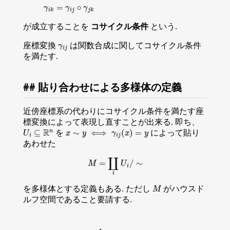
γ
i
k
=
γ
i
j
∘
γ
j
k
が成立することを
コサイクル条件
という.
γ
i
j
座標変換
は関数合成に関してコサイクル条件
を満たす.
貼り合わせによる多様体の定義
近傍座標系の代わりにコサイクル条件を満たす座
標変換によって表現し直すことが出来る. 即ち、
U
i
⊆
R
n
x
∼
y
⟺
γ
i
j
(
x
)
=
y
を
によって貼り
あわせた
M
=
∐
i
U
i
/
∼
M
を多様体とする定義もある. ただし
がハウスド
ルフ空間であること要請する.