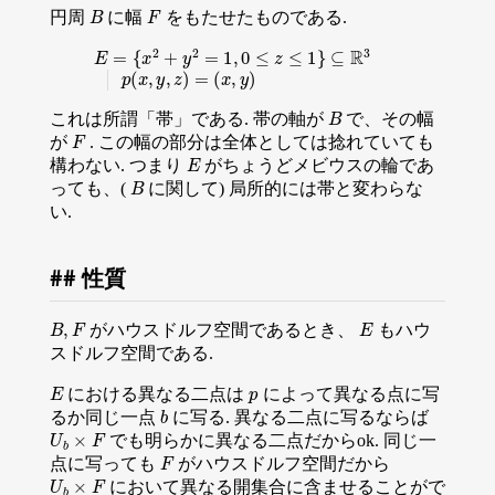
B
F
円周
に幅
をもたせたものである.
E
=
{
x
2
+
y
2
=
1
,
0
≤
z
≤
1
}
⊆
R
3
p
(
x
,
y
,
z
)
=
(
x
,
y
)
B
これは所謂「帯」である. 帯の軸が
で、その幅
F
が
. この幅の部分は全体としては捻れていても
E
構わない. つまり
がちょうどメビウスの輪であ
B
っても、(
に関して) 局所的には帯と変わらな
い.
性質
B
,
F
E
がハウスドルフ空間であるとき、
もハウ
スドルフ空間である.
E
p
における異なる二点は
によって異なる点に写
b
るか同じ一点
に写る. 異なる二点に写るならば
U
b
×
F
でも明らかに異なる二点だからok. 同じ一
F
点に写っても
がハウスドルフ空間だから
U
b
×
F
において異なる開集合に含ませることがで