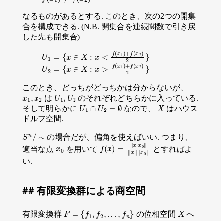
なるものがあるとする. このとき、次の2つの開集
合を構成できる. (N.B. 開集合を連続関数で引き戻
した先も開集合)
U
1
=
{
x
∈
X
:
x
<
f
(
x
1
)
+
f
(
x
2
)
2
}
U
2
=
{
x
∈
X
:
x
>
f
(
x
1
)
+
f
(
x
2
)
2
}
このとき、どっちがどっちかは分からないが、
x
1
,
x
2
U
1
,
U
2
は
のそれぞれどちらかに入っている.
U
1
∩
U
2
=
∅
X
そして明らかに
なので、
はハウス
ドルフ空間.
S
n
/
∼
の場合だが、偏角を使えばいい. つまり、
x
0
f
(
x
)
=
∥
x
⋅
x
0
∥
∥
x
∥
∥
x
0
∥
適当な点
を用いて
とすればよ
い.
有限変換群による商空間
F
=
{
f
1
,
f
2
,
…
,
f
n
}
X
有限変換群
の位相空間
へ
x
1
,
x
2
∈
X