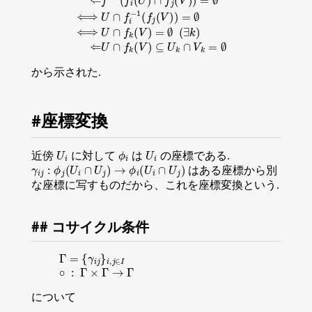
から示された.
座標変換
U
i
ϕ
i
U
i
近傍
に対して
は
の座標である.
γ
i
j
:
ϕ
j
(
U
i
∩
U
j
)
→
ϕ
i
(
U
i
∩
U
j
)
はある座標から別
な座標に写すものだから、これを座標変換という.
コサイクル条件
Γ
=
{
γ
i
j
}
i
,
j
∈
I
∘
:
Γ
×
Γ
→
Γ
について