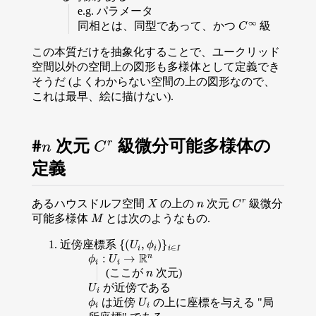
e.g. パラメータ
C
∞
同相とは、同型であって、かつ
級
この本質だけを抽象化することで、ユークリッド
空間以外の空間上の図形も多様体として定義でき
そうだ (よくわからない空間の上の図形なので、
これは最早、絵に描けない).
n
C
r
次元
級微分可能多様体の
定義
X
n
C
r
あるハウスドルフ空間
の上の
次元
級微分
M
可能多様体
とは次のようなもの.
{
(
U
i
,
ϕ
i
)
}
i
∈
I
近傍座標系
ϕ
i
:
U
i
→
R
n
n
(ここが
次元)
U
i
が近傍である
ϕ
i
U
i
は近傍
の上に座標を与える "局