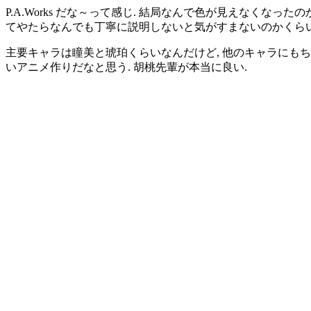
P.A.Works だな～って感じ. 結局なんで色が見えなくなった
てやたらなんでも丁寧に説明しないと気がすまないのかくら
主要キャラは瞳美と琥珀くらいなんだけど, 他のキャラにも
いアニメ作りだなと思う. 胡桃先輩が本当に良い.