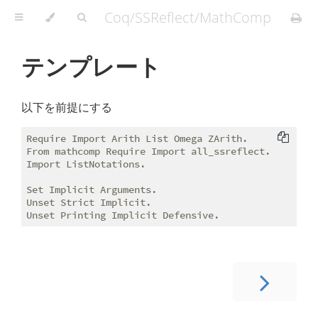
Coq/SSReflect/MathComp
テンプレート
以下を前提にする
Require Import Arith List Omega ZArith.

From mathcomp Require Import all_ssreflect.

Import ListNotations.

Set Implicit Arguments.

Unset Strict Implicit.
