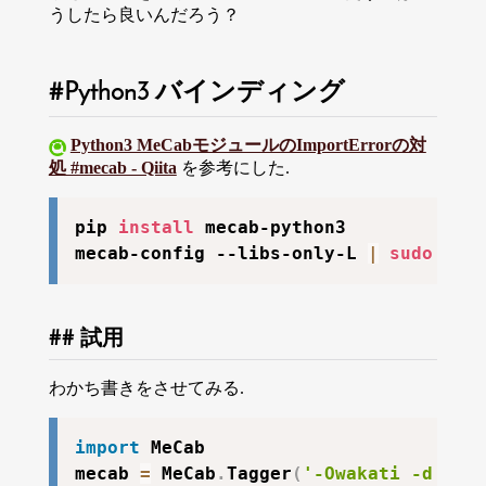
うしたら良いんだろう？
Python3 バインディング
Python3 MeCabモジュールのImportErrorの対
処 #mecab - Qiita
を参考にした.
pip 
install
 mecab-python3

mecab-config --libs-only-L 
|
sudo
tee
試用
わかち書きをさせてみる.
import
 MeCab

mecab 
=
 MeCab
.
Tagger
(
'-Owakati -d /us