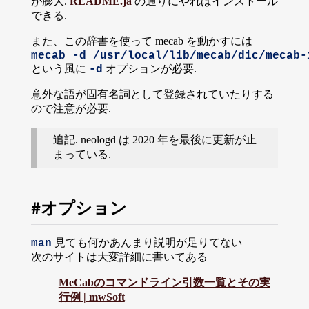
が膨大.
README.ja
の通りにやればインストール
できる.
また、この辞書を使って mecab を動かすには
mecab -d /usr/local/lib/mecab/dic/mecab-
という風に
オプションが必要.
-d
意外な語が固有名詞として登録されていたりする
ので注意が必要.
追記. neologd は 2020 年を最後に更新が止
まっている.
オプション
見ても何かあんまり説明が足りてない
man
次のサイトは大変詳細に書いてある
MeCabのコマンドライン引数一覧とその実
行例 | mwSoft