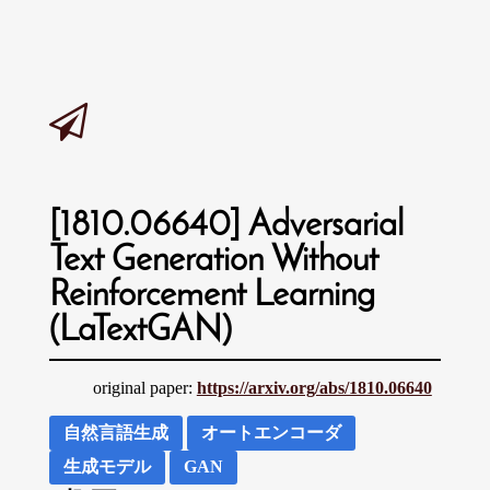
[1810.06640] Adversarial
Text Generation Without
Reinforcement Learning
(LaTextGAN)
original paper:
https://arxiv.org/abs/1810.06640
自然言語生成
オートエンコーダ
生成モデル
GAN