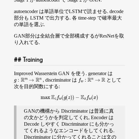
autoencoder は単語単位でLSTMで読ませる. decode
部分も LSTM で出力する. 各 time-step で確率最大
の単語を選ぶ.
GAN部分は全結合層で全部構成するがResNetを取
り入れてる.
Training
Improved Wasserstein GAN を使う. generator は
g
:
R
m
→
R
n
f
w
:
R
n
→
R
, discriminator は
として
次を目的関数にする:
max
E
z
f
w
(
g
(
z
)
)
−
E
x
f
w
(
x
)
GANの機構から Discriminator は普通に真
の文かどうかを判定してくれ, Encoder は
Decode しやすく Discriminator にも分かっ
てくれるようなエンコードをしてくれる.
Discriminator に分かってくれることは文の