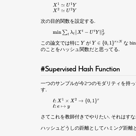
X
1
≃
U
1
Y
X
2
≃
U
2
Y
次の目的関数を設定する.
min
∑
t
λ
t
∥
X
t
−
U
t
Y
∥
F
2
この論文では特に
が
な b
Y
Y
∈
{
0
,
1
}
r
×
N
のことをハッシュ関数だと思ってる.
Supervised Hash Function
一つのサンプルが今2つのモダリティを持
す.
ℓ
:
X
1
×
X
2
→
{
0
,
1
}
r
ℓ
:
e
↦
y
さてこれを教師付きでやりたい. それはすなわ
ハッシュどうしの距離としてハミング距離と