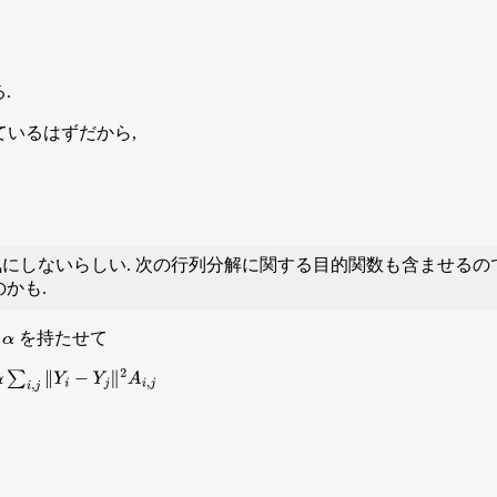
.
ているはずだから,
気にしないらしい. 次の行列分解に関する目的関数も含ませる
かも.
み
を持たせて
α
Y
i
−
Y
j
∥
2
A
i
,
j