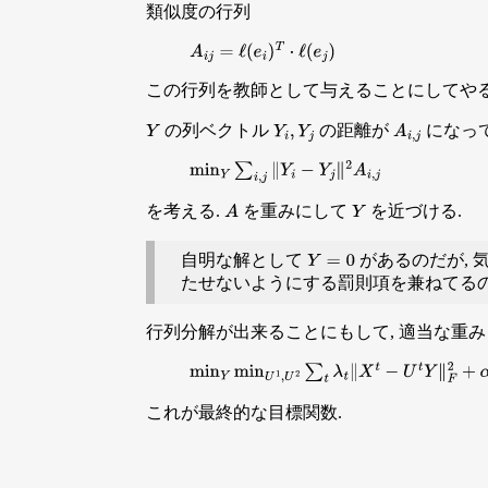
類似度の行列
A
i
j
=
ℓ
(
e
i
)
T
⋅
ℓ
(
e
j
)
この行列を教師として与えることにしてやる
の列ベクトル
の距離が
になっ
Y
Y
i
,
Y
j
A
i
,
j
min
Y
∑
i
,
j
∥
Y
i
−
Y
j
∥
2
A
i
,
j
を考える.
を重みにして
を近づける.
A
Y
自明な解として
があるのだが, 
Y
=
0
たせないようにする罰則項を兼ねてるの
行列分解が出来ることにもして, 適当な重
min
Y
min
U
1
,
U
2
∑
t
λ
t
∥
X
t
−
U
t
Y
∥
F
2
+
α
∑
i
,
j
∥
これが最終的な目標関数.