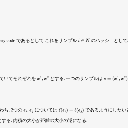
inary code であるとして これをサンプル
のハッシュとして
i
∈
N
っていてそれぞれを
とする. 一つのサンプルは
x
1
,
x
2
e
=
(
x
1
,
x
2
)
ち, 2つの
については
であるようにしたい
e
i
,
e
j
ℓ
(
e
i
)
=
ℓ
(
e
j
)
する. 内積の大小が距離の大小の逆になる.