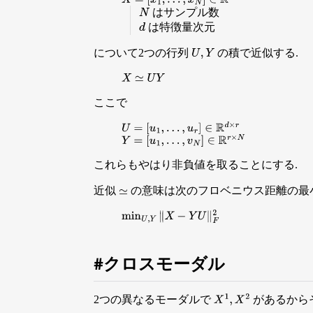
X
=
[
x
1
,
…
,
x
N
]
∈
R
d
×
N
はサンプル数
N
は特徴量次元
d
について2つの行列
の積で近似する.
U
,
Y
X
≃
U
Y
ここで
U
=
[
u
1
,
…
,
u
r
]
∈
R
d
×
r
Y
=
[
u
1
,
…
,
v
N
]
∈
R
r
×
N
これらもやはり非負値を取ることにする.
近似
の意味は次のフロベニウス距離の最
≃
min
U
,
Y
∥
X
−
Y
U
∥
F
2
クロスモーダル
2つの異なるモーダルで
があるから
X
1
,
X
2