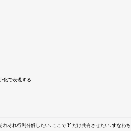
小化で表現する.
それぞれ行列分解したい. ここで
だけ共有させたい. すなわち
Y