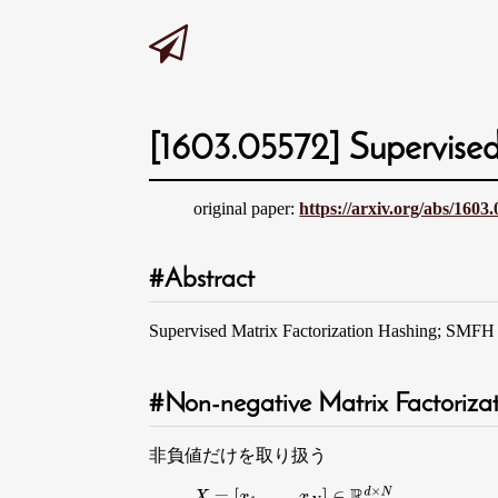
[1603.05572] Supervised
original paper:
https://arxiv.org/abs/1603
Abstract
Supervised Matrix Factorizatio
Non-negative Matrix Factoriz
非負値だけを取り扱う