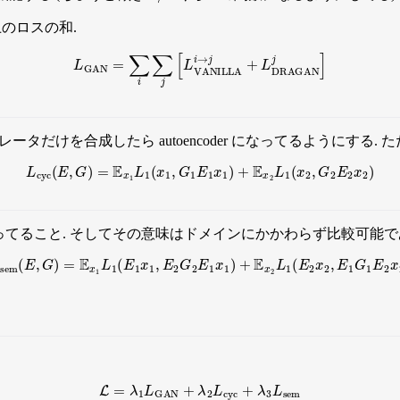
のロスの和.
L
GAN
=
∑
i
∑
j
[
L
VANILLA
i
→
j
+
L
DRAGAN
j
]
タだけを合成したら autoencoder になってるようにする. 
L
cyc
(
E
,
G
)
=
E
x
1
L
1
(
x
1
,
G
1
E
1
x
1
)
+
E
x
2
L
1
(
x
2
,
G
2
E
2
x
2
)
てること. そしてその意味はドメインにかかわらず比較可能で
L
sem
(
E
,
G
)
=
E
x
1
L
1
(
E
1
x
1
,
E
2
G
2
E
1
x
1
)
+
E
x
2
L
1
(
E
2
x
2
,
E
1
G
1
E
2
x
2
L
=
λ
1
L
GAN
+
λ
2
L
cyc
+
λ
3
L
sem