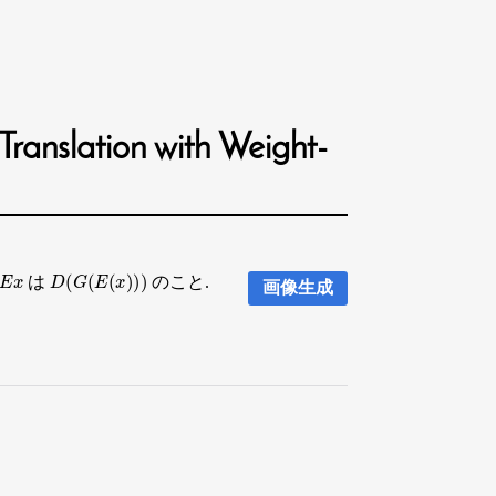
anslation with Weight-
E
x
D
(
G
(
E
(
x
)
)
)
は
のこと.
画像生成