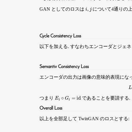
i
,
j
GAN としてのロスは
について4通りの上
Cycle Consistency Loss
以下を加える. すなわちエンコーダとジェネレー
Semantiv Consistency Loss
エンコーダの出力は画像の意味的表現になっ
E
i
∘
G
i
=
id
つまり
であることを要請する.
Overall Loss
以上を全部足して TwinGAN のロスとする: