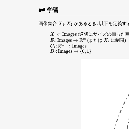
学習
X
1
,
X
2
画像集合
があるとき, 以下を定義する
X
i
⊂
Images
(適切にサイズの揃った画
E
i
:
Images
→
R
m
X
i
(または
に制限)
G
i
:
R
m
→
Images
D
i
:
Images
→
{
0
,
1
}