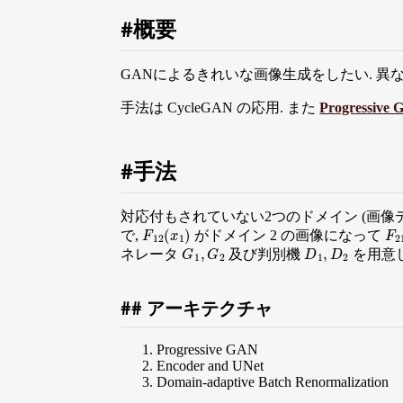
概要
GANによるきれいな画像生成をしたい. 異
手法は CycleGAN の応用. また
Progressive
手法
対応付もされていない2つのドメイン (画像
F
12
(
x
1
)
F
2
で,
がドメイン 2 の画像になって
G
1
,
G
2
D
1
,
D
2
ネレータ
及び判別機
を用意し
アーキテクチャ
Progressive GAN
Encoder and UNet
Domain-adaptive Batch Renormalization