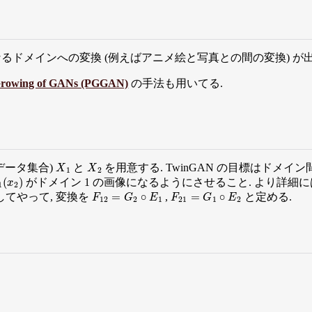
なるドメインへの変換 (例えばアニメ絵と写真との間の変換) が
 Growing of GANs (PGGAN)
の手法も用いてる.
X
1
X
2
データ集合)
と
を用意する. TwinGAN の目標はドメイ
1
(
x
2
)
がドメイン 1 の画像になるようにさせること. より詳
F
12
=
G
2
∘
E
1
F
21
=
G
1
∘
E
2
てやって, 変換を
,
と定める.