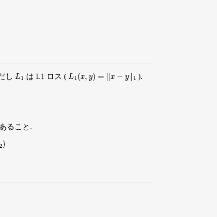
L
1
L
1
(
x
,
y
)
=
∥
x
−
y
∥
1
ただし
は L1 ロス (
).
あること.
)