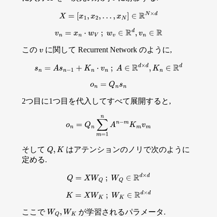
X
=
[
x
1
,
x
2
,
…
,
x
N
]
∈
R
N
×
d
v
n
=
x
n
⋅
w
V
;
w
v
∈
R
d
,
v
n
∈
R
この
に関して Recurrent Network のように,
v
s
n
=
A
s
n
−
1
+
K
n
⋅
v
n
;
A
∈
R
d
×
d
,
K
n
∈
R
d
o
n
=
Q
n
s
n
2つ目に1つ目を代入してすべて展開すると,
o
n
=
Q
n
∑
m
=
1
n
A
n
−
m
K
m
v
m
そして
はアテンションのノリで次のように
Q
,
K
定める.
Q
=
X
W
Q
;
W
Q
∈
R
d
×
d
K
=
X
W
K
;
W
K
∈
R
d
×
d
ここで
が学習されるパラメータ.
W
Q
,
W
K