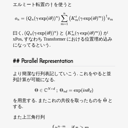
エルミート転置の
を使うと
†
o
n
=
(
Q
n
(
γ
exp
(
i
θ
)
)
n
)
∑
m
=
1
n
(
K
m
t
(
γ
exp
(
i
θ
)
m
)
)
†
v
m
曰く,
と
が
(
Q
n
(
γ
exp
(
i
θ
)
)
n
)
(
K
m
t
(
γ
exp
(
i
θ
)
m
)
)
xPos, すなわち Transformer における位置埋め込み
になってるという.
Parallel Representation
より簡潔な行列表記していこう. これをやると並
列計算が可能になる.
Θ
∈
C
N
×
d
;
Θ
n
d
=
exp
(
i
n
θ
d
)
を用意する. またこれの共役を取ったものを
と
Θ
¯
する.
また上三角行列
D
n
m
=
{
γ
n
−
m
if
n
≥
m
0
otherwise