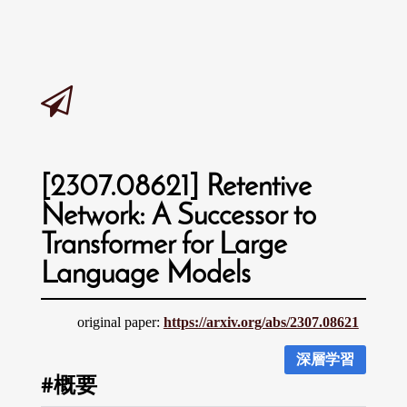
[2307.08621] Retentive
Network: A Successor to
Transformer for Large
Language Models
original paper:
https://arxiv.org/abs/2307.08621
深層学習
概要