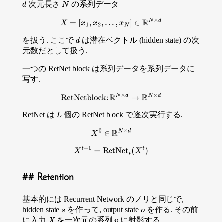
次元長さ
の系列データ
d
N
X
=
[
x
1
,
x
2
,
…
,
x
N
]
∈
R
N
×
d
を扱う. ここで
は潜在ベクトル (hidden state) の次
d
元数だとして扱う.
一つの RetNet block は系列データを系列データに
写す.
RetNet
block
:
R
N
×
d
→
R
N
×
d
RetNet は
個の RetNet block で逐次実行する.
L
X
0
∈
R
N
×
d
X
t
+
1
=
RetNet
t
(
X
t
)
Retention
基本的には Recurrent Network のノリと同じで,
hidden state
を作って, output state
を作る. その前
s
o
に入力
を一次元の系列
に射影する.
X
v