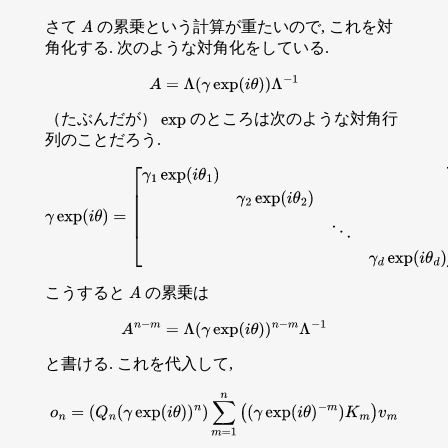
さて
の累乗という計算が重たいので, これを対
A
角化する. 次のような対角化をしている.
A
=
Λ
(
γ
exp
(
i
θ
)
)
Λ
−
1
（たぶんだが）
のところは次のような対角行
exp
列のことだろう.
γ
exp
(
i
θ
)
=
[
γ
1
exp
(
i
θ
1
)
γ
2
exp
(
i
θ
2
)
⋱
γ
d
exp
(
i
θ
d
)
]
こうすると
の累乗は
A
A
n
−
m
=
Λ
(
γ
exp
(
i
θ
)
)
n
−
m
Λ
−
1
と書ける. これを代入して,
o
n
=
(
Q
n
(
γ
exp
(
i
θ
)
)
n
)
∑
m
=
1
n
(
(
γ
exp
(
i
θ
)
−
m
)
K
m
)
v
m