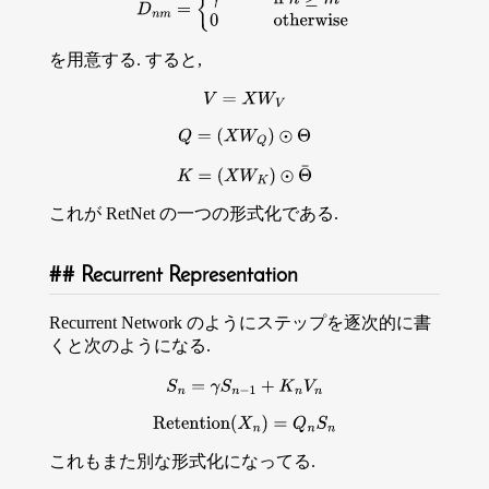
を用意する. すると,
V
=
X
W
V
Q
=
(
X
W
Q
)
⊙
Θ
K
=
(
X
W
K
)
⊙
Θ
¯
これが RetNet の一つの形式化である.
Recurrent Representation
Recurrent Network のようにステップを逐次的に書
くと次のようになる.
S
n
=
γ
S
n
−
1
+
K
n
V
n
Retention
(
X
n
)
=
Q
n
S
n
これもまた別な形式化になってる.