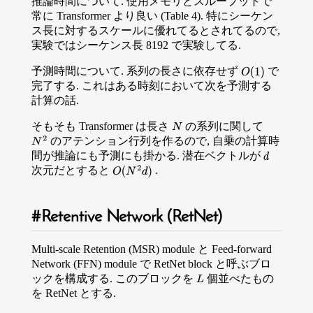
推論時間について. 使用メモリとスループットで
常に Transformer より良い (Table 4). 特にシーケン
ス長に対するスケールに優れてるとされてるので,
実験ではシーケンス長 8192 で実験してる.
予測時間について. 系列の長さに依存せず
で
O
(
1
)
完了する. これはある時刻において次を予測する
計算の話.
そもそも Transformer は長さ
の系列に関して
N
のアテンション行列を作るので, 自乗の計算時
N
2
間が推論にも予測にも掛かる. 潜在ベクトルが
d
次元だとすると
.
O
(
N
2
d
)
Retentive Network (RetNet)
Multi-scale Retention (MSR) module と Feed-forward
Network (FFN) module で RetNet block と呼ぶブロ
ックを構成する. このブロックを
個並べたもの
L
を RetNet とする.