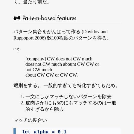
く。当たり前だ。
Pattern-based features
パターン集合をがんばって作る (Davidov and
Rappoport 2006) 数100程度のパターンを得る。
e.g.
[company] CW does not CW much
does not CW much abount CW CW or
not CW much
about CW CW or CW CW.
選別をする。 一般的すぎても特化すぎてもだめ。
一文にしかマッチしないパターンを除去
皮肉さが1にも5のにもマッチするのは一般
的すぎるから除去
マッチの度合い
let alpha = 0.1
