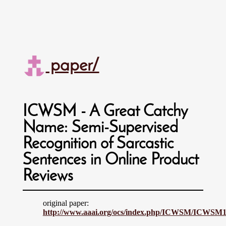
paper/
ICWSM - A Great Catchy
Name: Semi-Supervised
Recognition of Sarcastic
Sentences in Online Product
Reviews
original paper:
http://www.aaai.org/ocs/index.php/ICWSM/ICWSM10/