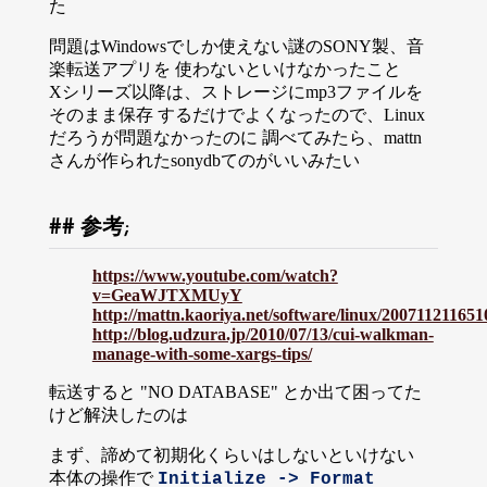
た
問題はWindowsでしか使えない謎のSONY製、音
楽転送アプリを 使わないといけなかったこと
Xシリーズ以降は、ストレージにmp3ファイルを
そのまま保存 するだけでよくなったので、Linux
だろうが問題なかったのに 調べてみたら、mattn
さんが作られたsonydbてのがいいみたい
参考;
https://www.youtube.com/watch?
v=GeaWJTXMUyY
http://mattn.kaoriya.net/software/linux/20071121165
http://blog.udzura.jp/2010/07/13/cui-walkman-
manage-with-some-xargs-tips/
転送すると "NO DATABASE" とか出て困ってた
けど解決したのは
まず、諦めて初期化くらいはしないといけない
本体の操作で
Initialize -> Format