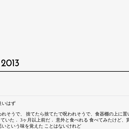
 2013
も良いはず
れそうで、 捨てたら捨てたで呪われそうで、食器棚の上に置
っていた． 3ヶ月以上前だ． 意外と食べれる 食べてみたけど
悪いという味を覚えた ことはないけれど