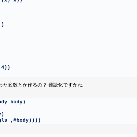
(x) x))

)

4))

った変数とか作るの？ 難読化ですかね
dy body)

)

gls ,@body))))