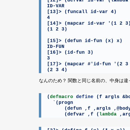
[12]> (defvar id-var (lambda 
ID-VAR

[13]> (funcall id-var 4)

4

[14]> (mapcar id-var '(1 2 3)
(1 2 3)

[15]> (defun id-fun (x) x)

ID-FUN

[16]> (id-fun 3)

3

[17]> (mapcar #'id-fun '(2 3 
(2 3 4)
なんのため？ 関数と同じ名前の、中身は違
(
defmacro
 define 
(f argls &bo
  `(progn

      (defun ,f ,argls ,@body
      (defvar ,f (
lambda
 ,ar