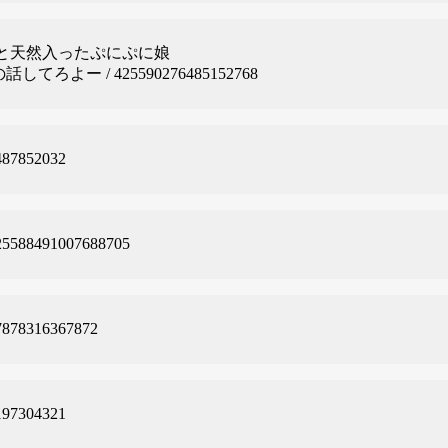
と天然入ったぷにぷに娘
てろよー / 425590276485152768
7852032
491007688705
8316367872
7304321