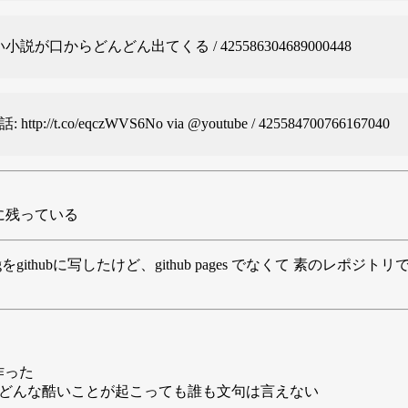
からどんどん出てくる / 425586304689000448
ttp://t.co/eqczWVS6No via
@youtube
/ 425584700766167040
に残っている
をgithubに写したけど、github pages でなくて 素のレ
のを作った
らどんな酷いことが起こっても誰も文句は言えない