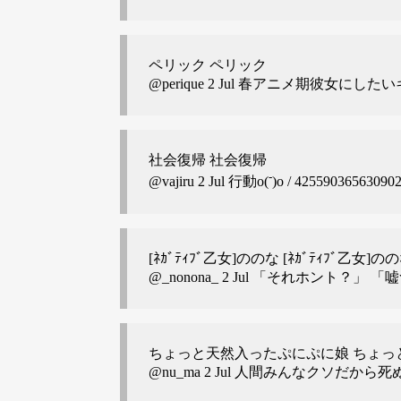
ペリック ペリック
@perique
2 Jul 春アニメ期彼女にしたいキャラ
社会復帰 社会復帰
-
@vajiru
2 Jul 行動o(
)o / 42559036563090
[ﾈｶﾞﾃｨﾌﾞ乙女]ののな [ﾈｶﾞﾃｨﾌﾞ乙女]の
@_nonona_
2 Jul 「それホント？」 「嘘
ちょっと天然入ったぷにぷに娘 ちょっ
@nu_ma
2 Jul 人間みんなクソだから死ぬしかな