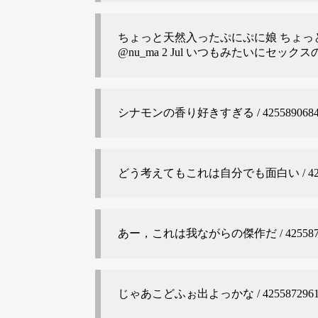
ちょっと天然入ったぷにぷに娘 ちょっ
@nu_ma
2 Jul いつもみたいにセックスの話し
シナモンの香り好きすぎる / 42558906848
どう考えてもこれは自分でも面白い / 425588
あー，これは我ながらの傑作だ / 42558787
じゃあこどふぉ出よっかな / 42558729619