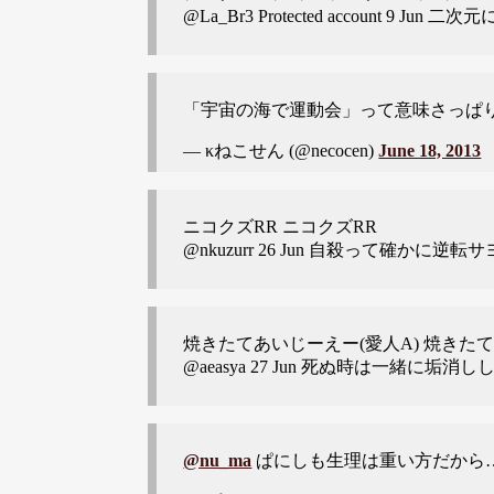
@La_Br3
Protected account 9 Ju
「宇宙の海で運動会」って意味さっぱ
— κねこせん (
@necocen
)
June 18, 2013
ニコクズRR ニコクズRR
@nkuzurr
26 Jun 自殺って確かに逆転サヨナ
焼きたてあいじーえー(愛人A) 焼きたて
@aeasya
27 Jun 死ぬ時は一緒に垢消ししようね
@nu_ma
ぱにしも生理は重い方だから