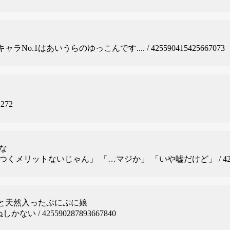
No.1はあいうらのゆっこんです.... / 425590415425667073
2272
のな
つくメリットないじゃん」 「…マジか」 「いや嘘だけど」 / 425590
と天然入ったぷにぷに娘
い / 425590287893667840