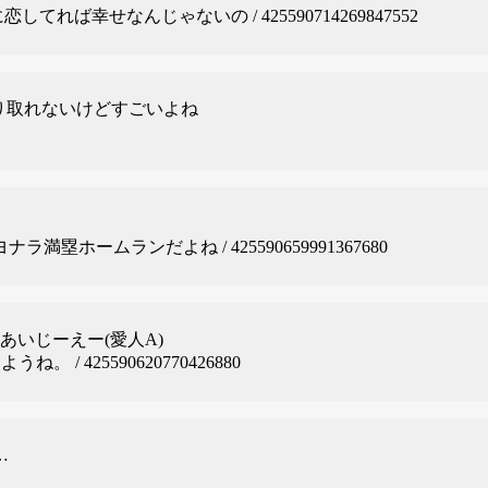
n 二次元に恋してれば幸せなんじゃないの / 425590714269847552
り取れないけどすごいよね
ラ満塁ホームランだよね / 425590659991367680
あいじーえー(愛人A)
。 / 425590620770426880
…