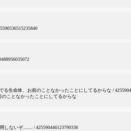
90536515235840
88956035072
でる生命体、お前のことなかったことにしてるからな / 4255904652
前のことなかったことにしてるからな
ないぞ…… / 425590446123790336