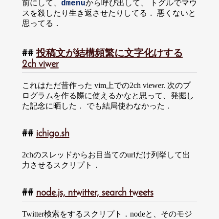
前にして、
から呼び出して、 トグルでマウ
dmenu
スを殺したり生き返させたりしてる． 悪くないと
思ってる．
投稿文が結構頻繁に文字化けする
2ch viwer
これはただ昔作った vim上での2ch viewer. 次のプ
ログラムを作る際に使えるかなと思って、発掘し
た記念に晒した． でも結局使わなかった．
ichigo.sh
2chのスレッドからお目当てのurlだけ列挙して出
力させるスクリプト．
node.js, ntwitter, search tweets
Twitter検索をするスクリプト．nodeと、そのモジ