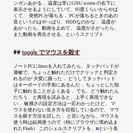
ンガンあがる． 温度は常にGNU screen の右下に
表示させるようにしていて、95度くらいからやば
くて、 突然PCが落ちる． PCが落ちるときのあの
音というのはやっぱり、HDDなのかな． 温度が
あがったら、動画を止めて、 温度がさがったら、
また動画を再生させる、というスクリプト
toggle でマウスを殺す
ノートPCにlinuxを入れてみたら、タッチパッドが
過敏で、ちょっと触れただけでクリックと判定さ
れるのが 大変に困った． どうしてタッチパッド
はキーボードの手前にあるんだ． ちょっとした拍
子に触れることがよくある． でも、どう触れたん
だろう、と再現を試みると、上手く再現できな
い． 敏感さの設定方法は一応わかったけど、 マ
ウスを使わない生き方を目指しているので、 マウ
スを殺す方法を試した． と言いながら、マウスを
使う時は結局使うので（特にブラウザに埋め込ま
れたFlash） このシェルスクリプトを、
という名
m