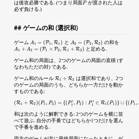
は後攻必勝である. (つまり局面
が渡された人は
P
P
必ず負ける.)
ゲームの和 (選択和)
=
(
,
)
=
(
,
)
ゲーム
と
の和を
A
1
=
(
P
1
P
,
R
1
)
R
A
2
=
(
P
2
P
,
R
2
)
R
A
A
1
1
1
2
2
2
+
=
(
×
,
+
)
と定める.
A
1
+
A
2
=
(
P
1
×
P
P
2
,
R
1
+
P
R
2
R
)
R
A
A
1
2
1
2
1
2
ゲーム和の局面は、2つのゲームの局面の直積 (す
なわちただの対) である.
+
ゲーム和のルール
は選択和であり、2つ
R
R
1
+
R
2
R
1
2
のゲームの局面のうち、どちらか一方だけを動か
すものである:
′
′
(
+
)
(
,
)
=
{
(
,
)
:
∈
(
)
}
∪
{
(
,
R
R
R
(
R
1
+
P
R
2
)
P
(
P
1
,
P
2
)
=
{
P
(
P
1
′
P
,
P
2
)
:
P
P
1
′
∈
R
1
(
P
1
P
)
}
∪
{
(
P
1
,
P
P
2
′
)
:
1
2
1
2
2
1
1
1
1
1
和は次のように解釈できる: 2つのゲームを横に並
べて遊ぶ. 自分の手番ではどちらか1つだけを選ん
で手番を進める.
両方のゲームが共に最終局面になったときに、ゲ