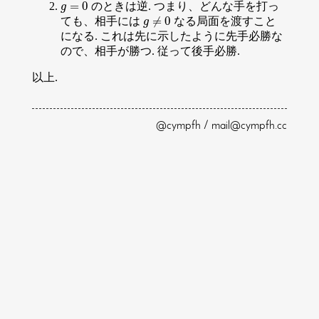
=
0
のときは逆. つまり、どんな手を打っ
g
=
0
g
≠
0
ても、相手には
なる局面を渡すこと
g
≠
0
g
になる. これは先に示したように先手必勝な
ので、相手が勝つ. 従って後手必勝.
以上.
@cympfh / mail@cympfh.cc