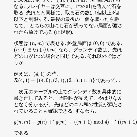
n
m
n
m
なる. プレイヤーは交互に、1つの山を選んで石を
取る. 先ほどと同様に、取る石の数は1個以上3個
以下と制限する. 最後の最後の一個を取ったら勝
ちで、 どちらの山にも石が残ってない局面が渡さ
れたら負けである (正規形).
(
,
)
(
0
,
0
)
状態は
で表せる. 終盤局面は
である.
(
n
,
m
)
(
0
,
0
)
n
m
(
,
0
)
(
0
,
)
または
なら、グランディ数は、先ほ
(
n
,
0
)
(
0
,
m
)
n
m
どの山が1つの場合と同じである. それ以外ではど
うか.
(
4
,
1
)
例えば、
の時、
(
4
,
1
)
(
4
,
1
)
=
{
(
4
,
0
)
,
(
3
,
1
)
,
(
2
,
1
)
,
(
1
,
1
)
}
であって…
R
R
(
4
,
1
)
=
{
(
4
,
0
)
,
(
3
,
1
)
,
(
2
,
1
)
,
(
1
,
1
)
}
二次元のテーブルの上でグランディ数を具体的に
書きだしてみると、 周期性が見えて、やはりなん
となく分かるが、 先ほどのニム和の性質が満たさ
れていることも確認できる. すなわち、
∗
∗
(
,
)
=
(
)
+
(
)
=
(
(
+
1
)
mod
4
)
+
(
(
+
1
g
n
m
g
(
g
n
,
m
n
)
=
g
(
n
g
)
+
m
∗
g
(
m
)
=
(
(
n
n
+
1
)
mod
4
)
+
∗
(
(
m
+
1
)
mod
m
4
)
である.