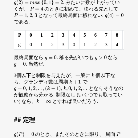
(
2
)
=
{
0
,
1
}
=
2
. みたいに数が上がってい
g
(
2
)
=
m
e
x
{
0
,
1
}
=
2
g
m
e
x
=
4
くが、
のときに初めて、移れる先として
P
=
4
P
=
1
,
2
,
3
(
4
)
=
0
となって最終局面に移れない.
P
=
1
,
2
,
3
g
(
4
)
=
0
P
g
である.
P
0
1
2
3
4
5
6
7
8
9
g
0
1
2
3
0
1
2
3
4
5
=
0
>
0
最終局面なら
. 移る先がいつも
なら
g
=
0
g
>
0
g
g
=
0
. 当然だ.
g
=
0
g
3個以下と制限を与えたが、一般に
個以下な
k
k
+
1
ら、グランディ数は周期
で
k
+
1
k
=
0
,
1
,
2
,
.
.
,
(
−
1
)
,
,
0
,
1
,
2
,
.
.
となりそうなの
g
=
0
,
1
,
2
,
.
.
,
(
k
−
1
)
,
k
,
0
,
1
,
2
,
.
.
g
k
k
が観察から分かる. 制限なし (いくつでも取ってい
=
∞
い) なら、
とすれば良いだろう.
k
=
∞
k
定理
(
)
=
0
のとき、またそのときに限り、 局面
g
(
P
)
=
0
P
g
P
P