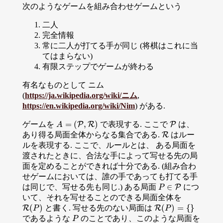
次のようなゲームを組み合わせゲームという
二人
完全情報
常に二人が打てる手が同じ (将棋はこれに当
てはまらない)
有限ステップでゲームが終わる
有名なものとして ニム
(
https://ja.wikipedia.org/wiki/ニム
,
https://en.wikipedia.org/wiki/Nim
) がある.
=
(
,
)
ゲームを
で表現する. ここで
は、
A
=
(
P
,
R
P
)
R
P
P
A
あり得る局面全体からなる集合である.
はルー
R
R
ルを表現する. ここで、ルールとは、 ある局面を
渡されたときに、合法な手によって写せる先の局
面を定めることができれば十分である. (組み合わ
せゲームにおいては、誰の手であっても打てる手
∈
は同じで、写せる先も同じ.) ある局面
につ
P
P
P
∈
P
いて、それを写せることのできる局面全体を
(
)
(
)
=
{
}
と書く. 写せる先のない局面は
R
R
(
P
)
R
R
(
P
)
=
{
}
P
P
であるような
のことであり、このような局面を
P
P