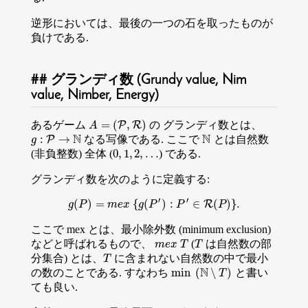
逆形においては、最後の一つの石を取ったものが
負けである.
グランディ数 (Grundy value, Nim
value, Nimber, Energy)
=
(
,
)
あるゲーム
の グランディ数とは、
A
=
(
P
,
R
P
)
R
A
N
N
:
→
なる写像である. ここで
とは自然数
g
:
P
→
P
N
N
g
0
,
1
,
2
,
…
(非負整数) 全体 (
) である.
0
,
1
,
2
,
…
グランディ数を次のように定義する:
′
′
(
)
=
{
(
)
:
∈
(
)
}
.
R
g
P
g
(
P
m
)
=
m
e
x
e
x
g
{
g
P
(
P
′
)
:
P
′
P
∈
R
(
P
)
}
.
P
ここで mex とは、最小除外数 (minimum exclusion)
などと呼ばれるもので、
(
は自然数の部
m
e
x
T
T
m
e
x
T
T
分集合) とは、
に含まれない自然数の中で最小
T
T
N
min
(
∖
)
の数のことである. すなわち
と書い
min
(
N
∖
T
)
T
ても良い.