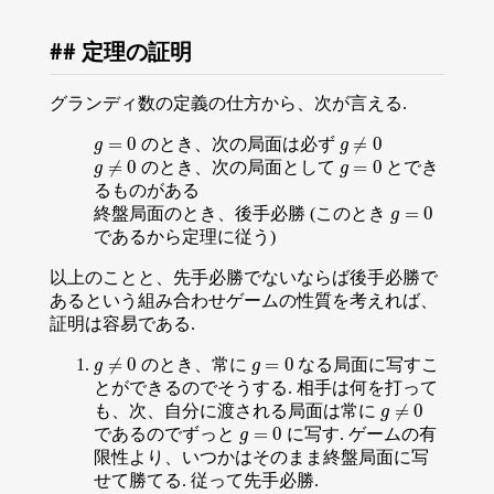
定理の証明
グランディ数の定義の仕方から、次が言える.
=
0
≠
0
のとき、次の局面は必ず
g
=
0
g
≠
0
g
g
≠
0
=
0
のとき、次の局面として
とでき
g
≠
0
g
=
0
g
g
るものがある
=
0
終盤局面のとき、後手必勝 (このとき
g
=
0
g
であるから定理に従う)
以上のことと、先手必勝でないならば後手必勝で
あるという組み合わせゲームの性質を考えれば、
証明は容易である.
≠
0
=
0
のとき、常に
なる局面に写すこ
g
≠
0
g
=
0
g
g
とができるのでそうする. 相手は何を打って
≠
0
も、次、自分に渡される局面は常に
g
≠
0
g
=
0
であるのでずっと
に写す. ゲームの有
g
=
0
g
限性より、いつかはそのまま終盤局面に写
せて勝てる. 従って先手必勝.