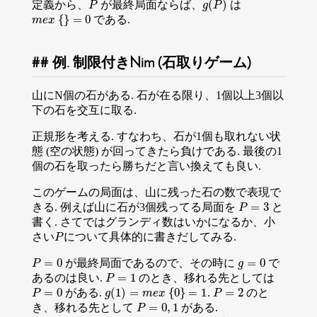
(
)
定義から、
が最終局面ならば、
は
P
g
(
P
)
P
g
P
{
}
=
0
である.
m
e
x
{
}
=
0
m
e
x
例. 制限付きNim (石取りゲーム)
山にN個の石がある. 石が在る限り、1個以上3個以
下の石を交互に取る.
正規形を考える. すなわち、石が1個も取れない状
態 (空の状態) が回ってきたら負けである. 最後の1
個の石を取ったら勝ちだと言い換えても良い.
このゲームの局面は、山に残った石の数で表現で
=
3
きる. 例えば山に石が3個残ってる局面を
と
P
=
3
P
書く. さてではグランディ数はいかになるか、小
さい
について具体的に書きだしてみる.
P
P
=
0
=
0
が最終局面であるので、その時に
で
P
=
0
g
=
0
P
g
=
1
あるのは良い.
のとき、移れる先としては
P
=
1
P
=
0
(
1
)
=
{
0
}
=
1
=
2
がある.
.
のと
P
=
0
g
(
1
)
=
m
e
x
{
0
}
=
1
P
=
2
P
g
m
e
x
P
=
0
,
1
き、移れる先として
がある.
P
=
0
,
1
P