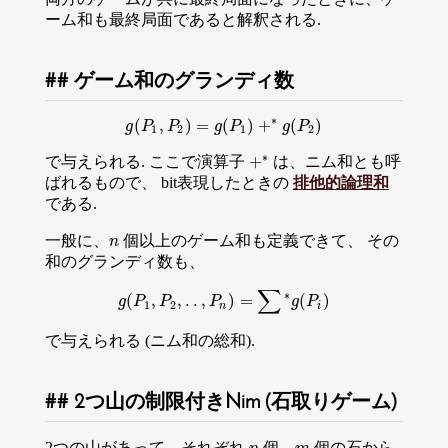
ーム和も最終局面であると解釈される.
ゲーム和のグランディ数
∗
(
,
)
=
(
)
+
(
)
g
P
g
(
P
P
1
,
P
2
)
=
g
g
(
P
P
1
)
+
∗
g
(
P
g
2
P
)
1
2
1
2
∗
+
で与えられる. ここで演算子
は、ニム和とも呼
+
∗
ばれるもので、 bit表現したときの
排他的論理和
である.
一般に、
個以上のゲーム和も定義できて、 その
n
n
和のグランディ数も、
∑
∗
(
,
,
.
.
,
)
=
(
)
g
P
g
(
P
P
1
,
P
2
,
.
.
P
,
P
n
)
=
∑
∗
g
(
P
g
i
)
P
1
2
n
i
で与えられる (ニム和の総和).
2つ山の制限付きNim (石取りゲーム)
2つの山があって、それぞれ
個、
個の石から