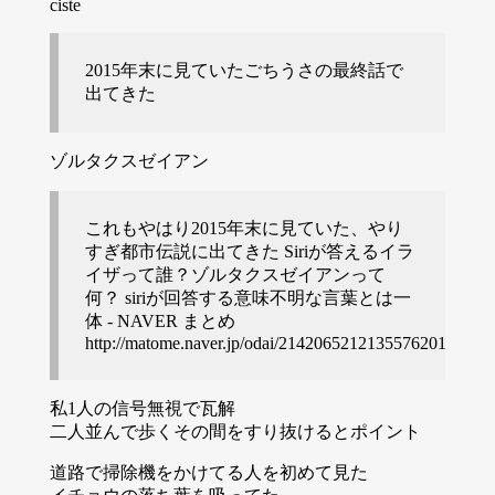
ciste
2015年末に見ていたごちうさの最終話で
出てきた
ゾルタクスゼイアン
これもやはり2015年末に見ていた、やり
すぎ都市伝説に出てきた Siriが答えるイラ
イザって誰？ゾルタクスゼイアンって
何？ siriが回答する意味不明な言葉とは一
体 - NAVER まとめ
http://matome.naver.jp/odai/2142065212135576201
私1人の信号無視で瓦解
二人並んで歩くその間をすり抜けるとポイント
道路で掃除機をかけてる人を初めて見た