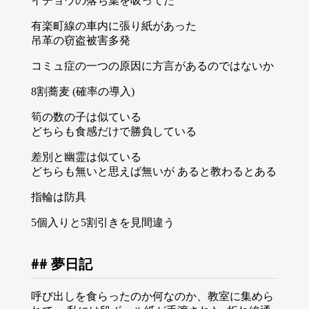
イチョウの落ち葉を吸ってた
有楽町線の車内に張り紙があった
吊革の窃盗被害多発
コミュ症の一つの原因に方言があるのではないか
8割蕎麦 (確率の導入)
筍の数の子は似ている
どちらも食感だけで勝負している
差別と幽霊は似ている
どちらも無いと思えば無いが あると教わるとある
指輪は防具
5個入りと5割引きを見間違う
夢日記
呼び出しを食らったのか何なのか、教室に集めら