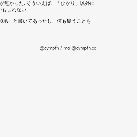
が無かった. そういえば、「ひかり」以外に
もしれない.
00系」と書いてあったし、何も疑うことを
@cympfh / mail@cympfh.cc