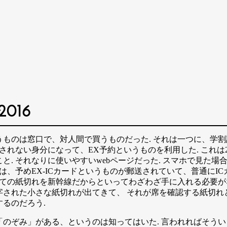
 2016
ものは窓口で、対人間で買うものだった. それは一つに、学
行されない身分になって、EX予約というものを利用した. これ
と. それなりに使いやすいwebページだった. スマホで見た
は、予めEX-ICカードというものが郵送されていて、普通にI
捨ての紙切れを新幹線だからといってわざわざ手に入れる必要が
された小さな紙切れが出てきて、 それが席を確認する紙切れと
るのだろう.
のぞみ」がある、というのは知ってはいた. 言われればそう