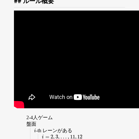
ルール概要
2-4人ゲーム
盤面
-th レーンがある
i
i
=
2
,
3
,
…
,
11
,
12
i
=
2
,
3
,
…
,
11
,
12
i