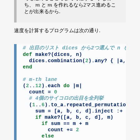
ち、
と
を作れるなら2マス進めるこ
m
m
m
m
とが出来るから.
速度を計算するプログラムは次の通り.
# 出目のリスト dices から2つ選んで n を作れ
def
 make?(dices, n)

  dices.combination(
2
end
# m-th lane
(
2
..
12
).each 
do
 |m|

  count = 
0
# 4個のサイコロの出目を全列挙
  (
1
..
6
).to_a.repeated_permutation(
4
)
    sum = [a, b, c, d].inject :+

if
 make?([a, b, c, d], m)

if
 sum == m + m

        count += 
2
else