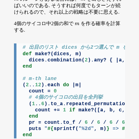
ばいいのである. そうすれば何度でもターンが続
けられるので、それ以上の戦略は不要に思える.
4個のサイコロ中2個の和で
を作る確率を計算
m
m
する.
# 出目のリスト dices から2つ選んで m を作れ
def
 make?(dices, m)

  dices.combination(
2
end
# m-th lane
(
2
..
12
).each 
do
 |m|

  count = 
0
# 4個のサイコロの出目を全列挙
  (
1
..
6
).to_a.repeated_permutation(
4
)
    count += 
1
if
 make?([a, b, c, d], 
end
  pr = count.to_f / 
6
 / 
6
 / 
6
 / 
6
  puts 
"
#{
sprintf(
"%2d"
, m)
}
 => 
#{
pr
}
end