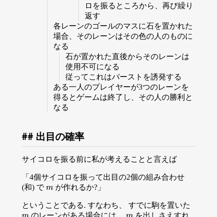
ロを振るところから、再び繰り
返す
各レーンのゴールのマスに石を置かれた
場合、そのレーンはその色の人のものに
なる
石が置かれた直後からそのレーンは
使用不可になる
従ってこれはバーストを誘発する
ある一人のプレイヤーが3つのレーンを
得るとゲームは終了し、その人の勝利と
なる
出目の確率
サイコロを振る前に私が考えることと言えば
「4個サイコロを振って出目の2個の組み合わせ
(和) で
が作れるか?」
m
m
ということである. すなわち、 すでに駒を置いた
のレーンがある場合には、
を出しさえすれ
m
m
m
m