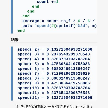
        count +=
1
end
end
end
  average = count.to_f / 
6
 / 
6
 / 
6
 / 
  puts 
"speed(
#{
sprintf(
"%2d"
, m)
}
) =
end
結果
speed( 2) = 0.13271604938271606

speed( 3) = 0.2376543209876543

speed( 4) = 0.3703703703703704

speed( 5) = 0.4753086419753086

speed( 6) = 0.6080246913580247

speed( 7) = 0.7129629629629629

speed( 8) = 0.6080246913580247

speed( 9) = 0.4753086419753086

speed(10) = 0.3703703703703704

speed(11) = 0.2376543209876543

speed(12) = 0.13271604938271606
先ほどの確率と一見似てるがちょい大きく