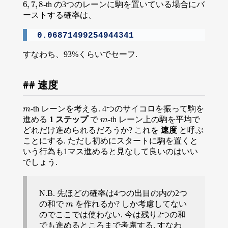
6
,
7
,
8
-th の3つのレーンに駒を置いている場合にバ
6
,
7
,
8
ーストする確率は、
0.06871499254944341
すなわち、93%くらいでセーフ.
速度
-th レーンを考える. 4つのサイコロを振って駒を
m
m
進める
1 ステップ
で
-th レーン上の駒を平均で
m
m
どれだけ進められるだろうか? これを
速度
と呼ぶ
ことにする. ただし初めにスタートに駒を置くと
いう行為も1マス進めると見なして良いのはいい
でしょう.
N.B. 先ほどの確率は4つの出目の内の2つ
の和で
を作れるか? しか考慮してない
m
m
のでここでは使わない. 今は残り2つの和
でも進めるところまで考慮する. すなわ