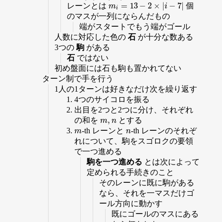
=
13
−
2
×
|
−
7
|
レーンとは
個
m
i
=
13
−
2
×
|
i
−
7
|
m
i
i
のマスが一列にならんだもの
端がスタートでもう端がゴール
人数に対応した色の
石
が十分な数ある
3つの
駒
がある
石
ではない
初め盤面には石も駒も置かれてない
ターン制で手を行う
1人の1ターンは好きなだけ次を繰り返す
4つのサイコロを振る
出目を2つと2つに分け、それぞれ
,
の和を
とする
m
,
n
m
n
-th レーンと
-th レーンのそれぞ
m
n
m
n
れについて、駒をスゴロクの要領
で一つ進める
駒を一つ進める
とは次によって
定められる手続きのこと
そのレーンに既に駒がある
なら、それを一マスだけゴ
ール方向に動かす
既にゴールのマスにある