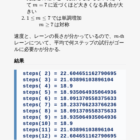
=
7
て
に近づくほど大きくなる具合が大
m
=
7
m
きい
1
≤
≤
7
では単調増加
1
≤
m
≤
7
m
≥
7
は対称
m
≥
7
m
速度と、レーンの長さが分かっているので、
-th
m
m
レーンについて、平均で何ステップの試行がゴー
ルに必要かが分かる.
結果
steps( 2) = 22.604651162790695

steps( 3) = 21.03896103896104

steps( 4) = 18.9

steps( 5) = 18.935064935064936

steps( 6) = 18.091370558375633

steps( 7) = 18.233766233766236

steps( 8) = 18.091370558375633

steps( 9) = 18.935064935064936

steps(10) = 18.9

steps(11) = 21.03896103896104

steps(12) = 22.604651162790695