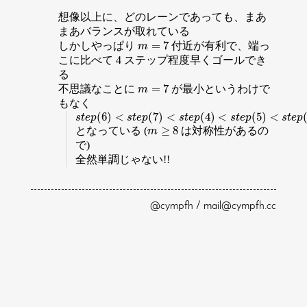
想像以上に、どのレーンであっても、まあ
まあバランスが取れている
=
7
しかしやっぱり
付近が有利で、端っ
m
=
7
m
こに比べて 4 ステップ程度早くゴールでき
る
=
7
不思議なことに
が最小というわけで
m
=
7
m
もなく
(
6
)
<
(
7
)
<
(
4
)
<
(
5
)
<
s
t
e
p
(
6
)
<
s
t
e
p
(
7
)
<
s
t
e
p
(
4
)
<
s
t
e
p
(
5
)
<
s
t
e
p
(
3
)
<
s
t
e
p
(
2
)
s
t
e
p
s
t
e
p
s
t
e
p
s
t
e
p
s
t
e
p
≥
8
となっている (
は対称性があるの
m
≥
8
m
で)
全然単調じゃない!!
@cympfh / mail@cympfh.cc