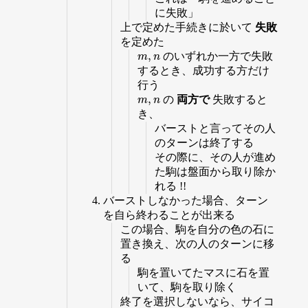
に失敗」
上で定めた手続きに於いて
失敗
を定めた
,
のいずれか一方で失敗
m
,
n
m
n
するとき、成功する方だけ
行う
,
の
両方で
失敗すると
m
,
n
m
n
き、
バーストと言ってその人
のターンは終了する
その際に、その人が進め
た駒は盤面から取り除か
れる !!
バーストしなかった場合、ターン
を自ら終わることが出来る
この場合、駒を自分の色の石に
置き換え、次の人のターンに移
る
駒を置いてたマスに石を置
いて、駒を取り除く
終了を選択しないなら、サイコ