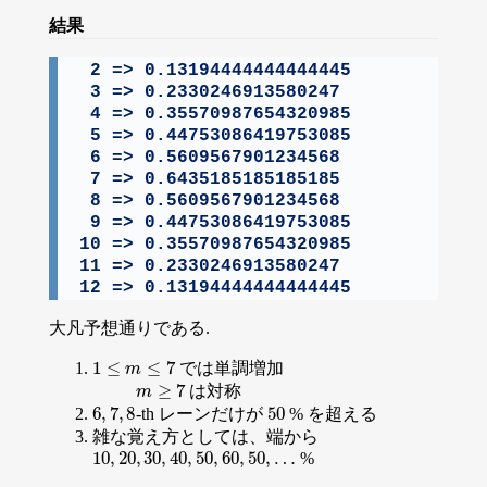
結果
 2 => 0.13194444444444445

 3 => 0.2330246913580247

 4 => 0.35570987654320985

 5 => 0.44753086419753085

 6 => 0.5609567901234568

 7 => 0.6435185185185185

 8 => 0.5609567901234568

 9 => 0.44753086419753085

10 => 0.35570987654320985

11 => 0.2330246913580247

12 => 0.13194444444444445
大凡予想通りである.
1
≤
≤
7
では単調増加
1
≤
m
≤
7
m
≥
7
は対称
m
≥
7
m
6
,
7
,
8
50
-th レーンだけが
% を超える
6
,
7
,
8
50
雑な覚え方としては、端から
10
,
20
,
30
,
40
,
50
,
60
,
50
,
…
%
10
,
20
,
30
,
40
,
50
,
60
,
50
,
…