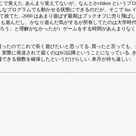
こで覚えた. あんまり覚えてないが、なんとかchiken というプ
、どんなプログラムでも動かせる状態にできるのだが、そこで lu
捨てた. -2000 はあまり遊ばず最期はブックオフに売り飛ばし
Xも遊んだし、かなり遊んだ気がするが所有してたのは大学時
だろう」と理解がなかったが）ゲームをする時間があんまりな
トを一緒に買ったのでこれで長く遊びたいと思ってる. 買ったと言っ
実際に発送されて届くのは6/2以降ということになっている.
できる個数を確保したというだけらしい. 来月が待ち遠しい.