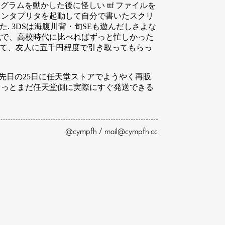
ログラムを動かした後に怪しい ttf ファイルを
a インタプリタを起動して自分で書いたスクリ
た. 3DSは海腹川背・旬SEも遊んだしさよな
代で、高校時代に比べればずっと忙しかった
くて、友人に五千円程度で引き取ってもらっ
ても、先日の25日に任天堂ストアでようやく再販
 きっとまだ任天堂側に実際にすぐ発送できる
@cympfh / mail@cympfh.cc