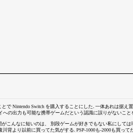
 Nintendo Switch を購入することにした. 一体あれ
イへの出力も可能な携帯ゲームだという認識に誤りがないことを
がこんなに短いのは、 別段ゲームが好きでもない私にしては珍し
背より以前に買ってた気がする. PSP-1000も-2000も買って