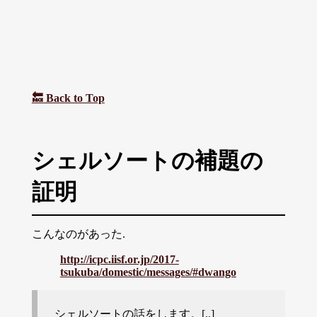
🔙 Back to Top
シェルソートの補題の
証明
こんなのがあった.
http://icpc.iisf.or.jp/2017-
tsukuba/domestic/messages/#dwango
シェルソートの話をします。[..]