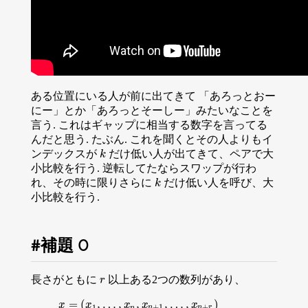
ある位置にいる人が前に出てきて 「あろっとおー
にー」とか「あろっとそーしー」みたいなことを
言う. これはギャップに相当する数字を言ってる
んだと思う. たぶん. これを聞くとその人よりもイ
ンデックスが
だけ低い人が出てきて、ペアで大
k
k
小比較を行う. 逆転してたならスワップが行わ
れ、その時に限りさらに
だけ低い人を呼び、大
k
k
小比較を行う.
補題 0
長さがともに
以上ある2つの数列があり、
r
r
=
(
,
…
,
,
,
…
,
)
x
=
(
x
1
,
…
,
x
n
,
x
n
+
1
,
…
,
x
n
+
r
)
x
x
x
x
x
1
+
1
+
n
n
n
r