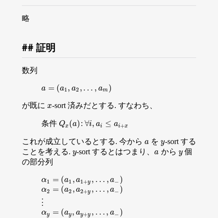
略
証明
数列
=
(
,
,
…
,
)
a
=
(
a
1
,
a
2
,
…
,
a
m
)
a
a
a
a
1
2
m
が既に
-sort 済みだとする. すなわち、
x
x
(
)
∀
,
≤
条件
:
Q
x
(
a
)
Q
a
∀
i
i
,
a
a
i
≤
a
i
+
x
a
+
x
i
i
x
これが成立しているとする. 今から
を
-sort する
a
y
a
y
ことを考える.
-sort するとはつまり、
から
個
y
a
y
y
a
y
の部分列
=
(
,
,
…
,
)
α
1
=
(
a
1
,
a
1
+
y
,
…
,
a
−
)
α
a
a
a
1
1
1
+
−
y
=
(
,
,
…
,
)
α
2
=
(
a
2
,
a
2
+
y
,
…
,
a
−
)
α
a
a
a
2
2
2
+
−
y
⋮
⋮
=
(
,
,
…
,
)
α
y
=
(
a
y
,
a
y
+
y
,
…
,
a
−
)
α
a
a
a
+
−
y
y
y
y