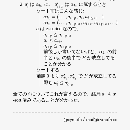
i
i
x
k
′
′
は
に、
は
に属するとき
a
i
′
α
k
1
a
i
+
x
′
α
k
2
a
α
a
α
k
k
+
i
i
x
1
2
ソート前はこんな感じ:
=
(
…
,
,
,
,
…
)
α
k
1
=
(
…
,
a
i
−
y
,
a
i
,
a
i
+
y
,
…
)
α
a
a
a
−
+
k
i
y
i
i
y
1
=
(
…
,
,
,
,
…
)
α
k
2
=
(
…
,
a
i
−
y
+
x
,
a
i
+
x
,
a
i
+
y
+
x
,
…
)
α
a
a
a
−
+
+
+
+
k
i
y
x
i
x
i
y
x
2
は
-sorted なので、
a
x
a
x
≤
a
i
−
y
≤
a
i
−
y
+
x
a
a
−
−
+
i
y
i
y
x
≤
a
i
≤
a
i
+
x
a
a
+
i
i
x
≤
a
i
+
y
≤
a
i
+
y
+
x
a
a
+
+
+
i
y
i
y
x
前後しか書いてないけど、
の前
α
k
1
α
k
1
半と
の後半で
が成立してる
α
k
2
P
α
P
k
2
ことが分かる
ソートする
′
′
,
補題 0 より
で
が成立してる
α
k
1
′
,
α
k
2
′
P
α
α
P
k
k
1
2
′
′
≤
即ち
a
i
′
≤
a
i
+
x
′
a
a
+
i
i
x
′
全ての
についてこれが言えるので、結局
も
i
a
′
x
i
a
x
-sort 済みであることが分かった.
@cympfh / mail@cympfh.cc