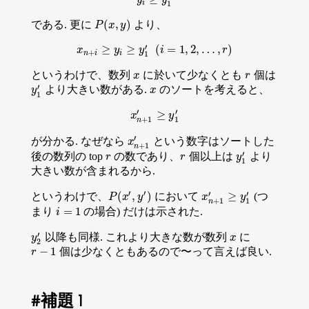
i
1
(
,
)
である. 更に
より、
P
(
x
,
y
)
P
x
y
′
≥
≥
(
=
1
,
2
,
…
,
)
x
n
+
i
≥
y
i
≥
y
1
′
(
i
=
1
,
2
,
…
,
r
)
x
y
y
i
r
+
n
i
i
1
というわけで、数列
に於いて少なくとも
個は
x
r
x
r
′
より大きい数がある.
のソートを考えると、
y
1
′
x
y
x
1
′
′
≥
x
n
+
1
′
≥
y
1
′
x
y
+
1
1
n
′
が分かる. なぜなら
という数字はソートした
x
n
+
1
′
x
+
1
n
′
後の数列の top
の数であり、
個以上は
より
r
r
y
1
′
r
r
y
1
大きい数が含まれるから.
′
′
′
′
(
,
)
≥
というわけで、
において
(つ
P
(
x
′
,
y
′
)
x
n
+
1
′
≥
y
1
′
P
x
y
x
y
+
1
1
n
=
1
まり
の場合) だけは示された.
i
=
1
i
′
以降も同様. これより大きな数が数列
に
y
2
′
x
y
x
2
−
1
個は少なくともあるので〜って言えば良い.
r
−
1
r
補題 1