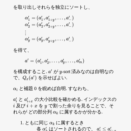
を取り出しそれらを独立にソートし、
′
′
′
′
=
(
,
,
…
,
)
α
1
′
=
(
a
1
′
,
a
1
+
y
′
,
…
,
a
−
′
)
α
a
a
a
−
1
1
1
+
y
′
′
′
′
=
(
,
,
…
,
)
α
2
′
=
(
a
2
′
,
a
2
+
y
′
,
…
,
a
−
′
)
α
a
a
a
−
2
2
2
+
y
⋮
⋮
′
′
′
′
=
(
,
,
…
,
)
α
y
′
=
(
a
y
′
,
a
y
+
y
′
,
…
,
a
−
′
)
α
a
a
a
+
−
y
y
y
y
を得て、
′
′
′
′
′
=
(
,
,
…
,
,
…
,
)
a
′
=
(
a
1
′
,
a
2
′
,
…
,
a
y
′
,
…
,
a
m
′
)
a
a
a
a
a
y
m
1
2
′
を構成すること.
が
-sort 済みなのは自明なの
a
′
y
a
y
′
(
)
で、
を示せばよい.
Q
x
(
a
′
)
Q
a
x
と補題 0 を睨めば自明. すなわち、
α
i
α
i
′
′
と
の大小比較を確かめる. インデックスの
a
i
′
a
i
+
x
′
a
a
+
i
i
x
+
及び
を
で割った余りを見ることで、そ
i
i
+
x
y
i
i
x
y
れらが どの部分列
に属するかが分かる.
α
k
α
k
ともに同じ
に属するとき
α
k
α
k
′
′
′
≤
各
はソートされるので、
α
k
′
a
i
′
≤
a
i
+
x
′
α
a
a
+