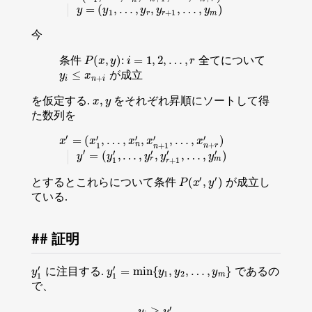
=
(
,
…
,
,
,
…
,
)
y
=
(
y
1
,
…
,
y
r
,
y
r
+
1
,
…
,
y
m
)
y
y
y
y
y
1
+
1
r
r
m
今
(
,
)
=
1
,
2
,
…
,
条件
:
全てについて
P
(
x
,
y
)
i
=
1
,
2
,
…
,
r
P
x
y
i
r
≤
が成立
y
i
≤
x
n
+
i
y
x
+
i
n
i
,
を仮定する.
をそれぞれ昇順にソートして得
x
,
y
x
y
た数列を
′
′
′
′
′
=
(
,
…
,
,
,
…
,
)
x
′
=
(
x
1
′
,
…
,
x
n
′
,
x
n
+
1
′
,
…
,
x
n
+
r
′
)
x
x
x
x
x
+
n
1
+
1
n
r
n
′
′
′
′
′
=
(
,
…
,
,
,
…
,
)
y
′
=
(
y
1
′
,
…
,
y
r
′
,
y
r
+
1
′
,
…
,
y
m
′
)
y
y
y
y
y
r
m
1
+
1
r
′
′
(
,
)
とするとこれらについて条件
が成立し
P
(
x
′
,
y
′
)
P
x
y
ている.
証明
′
′
=
min
{
,
,
…
,
}
に注目する.
であるの
y
1
′
y
1
′
=
min
{
y
1
,
y
2
,
…
,
y
m
}
y
y
y
y
y
1
2
m
1
1
で、
′
≥
y
i
≥
y
1
′
y
y