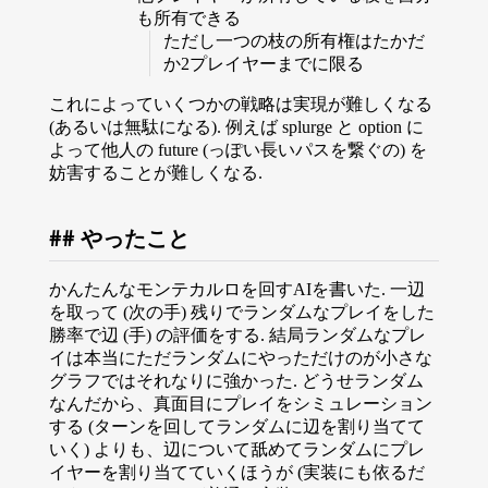
も所有できる
ただし一つの枝の所有権はたかだ
か2プレイヤーまでに限る
これによっていくつかの戦略は実現が難しくなる
(あるいは無駄になる). 例えば splurge と option に
よって他人の future (っぽい長いパスを繋ぐの) を
妨害することが難しくなる.
やったこと
かんたんなモンテカルロを回すAIを書いた. 一辺
を取って (次の手) 残りでランダムなプレイをした
勝率で辺 (手) の評価をする. 結局ランダムなプレ
イは本当にただランダムにやっただけのが小さな
グラフではそれなりに強かった. どうせランダム
なんだから、真面目にプレイをシミュレーション
する (ターンを回してランダムに辺を割り当てて
いく) よりも、辺について舐めてランダムにプレ
イヤーを割り当てていくほうが (実装にも依るだ