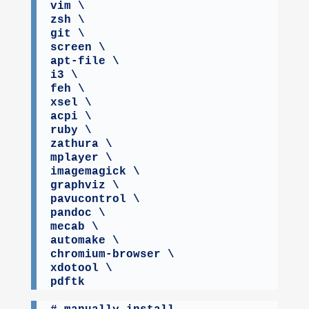
vim \

zsh \

git \

screen \

apt-file \

i3 \

feh \

xsel \

acpi \

ruby \

zathura \

mplayer \

imagemagick \

graphviz \

pavucontrol \

pandoc \

mecab \

automake \

chromium-browser \

xdotool \

pdftk