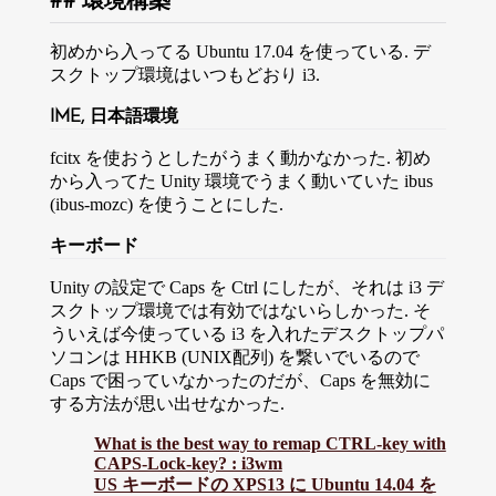
環境構築
初めから入ってる Ubuntu 17.04 を使っている. デ
スクトップ環境はいつもどおり i3.
IME, 日本語環境
fcitx を使おうとしたがうまく動かなかった. 初め
から入ってた Unity 環境でうまく動いていた ibus
(ibus-mozc) を使うことにした.
キーボード
Unity の設定で Caps を Ctrl にしたが、それは i3 デ
スクトップ環境では有効ではないらしかった. そ
ういえば今使っている i3 を入れたデスクトップパ
ソコンは HHKB (UNIX配列) を繋いでいるので
Caps で困っていなかったのだが、Caps を無効に
する方法が思い出せなかった.
What is the best way to remap CTRL-key with
CAPS-Lock-key? : i3wm
US キーボードの XPS13 に Ubuntu 14.04 を