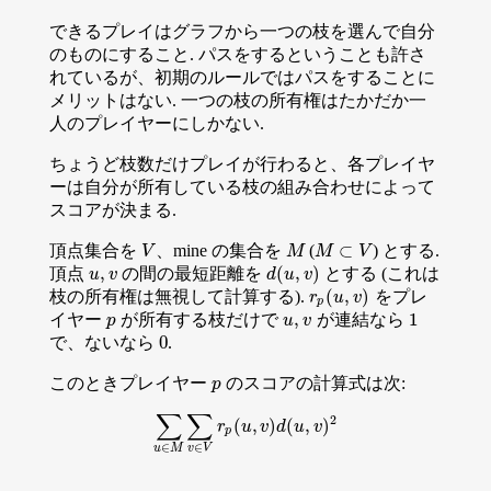
できるプレイはグラフから一つの枝を選んで自分
のものにすること. パスをするということも許さ
れているが、初期のルールではパスをすることに
メリットはない. 一つの枝の所有権はたかだか一
人のプレイヤーにしかない.
ちょうど枝数だけプレイが行わると、各プレイヤ
ーは自分が所有している枝の組み合わせによって
スコアが決まる.
⊂
頂点集合を
、mine の集合を
(
) とする.
V
M
V
M
M
M
⊂
V
V
,
(
,
)
頂点
の間の最短距離を
とする (これは
u
,
v
d
(
u
,
v
)
u
v
d
u
v
(
,
)
枝の所有権は無視して計算する).
をプレ
r
p
(
u
,
v
)
r
u
v
p
,
1
イヤー
が所有する枝だけで
が連結なら
p
u
,
v
1
p
u
v
0
で、ないなら
.
0
このときプレイヤー
のスコアの計算式は次:
p
p
∑
∑
2
(
,
)
(
,
)
∑
u
∈
M
∑
r
v
∈
u
V
r
p
v
(
u
d
,
v
u
)
d
(
v
u
,
v
)
2
p
∈
∈
u
M
v
V