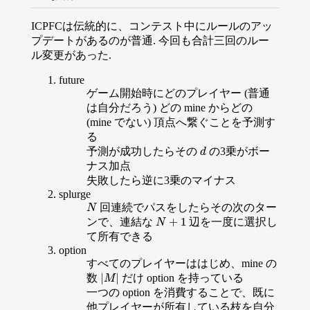
ICPFCは伝統的に、コンテスト中にルールのアッ
プデートがあるのが普通. 今回も合計三回のルー
ル変更があった.
future
ゲーム開始時にどのプレイヤー (普通
は自分だろう) どの mine からどの
(mine でない) 頂点へ繋ぐことを予測す
る
予測が成功したらその
の3乗がボー
d
d
ナス加点
失敗したら逆に3乗のマイナス
splurge
回連続でパスをしたらその次のター
N
N
+
1
ンで、連結な
辺を一度に選択し
N
+
1
N
て所有できる
option
すべてのプレイヤーははじめ、mine の
|
|
数
だけ option を持っている
|
M
|
M
一つの option を消費することで、既に
他プレイヤーが所有している枝を自分