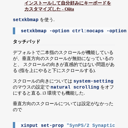
インストールして自分好みにキーボードを
カスタマイズした - Qiita
を使う.
setxkbmap
setxkbmap -option ctrl:nocaps -option
タッチパッド
デフォルトで二本指のスクロールが機能している
が、垂直方向のスクロールが無効になっているの
と、 スクロールの向きが直感的ではない問題があ
る (指を上にやると下にスクロールする).
スクロールの向きについては
system-setting
のマウスの設定で
をオフ
natural scrolling
にすると直る. i3 環境でも機能した.
垂直方向のスクロールについては設定がなかった
ので
xinput
 set-prop 
"SynPS/2 Synaptics To