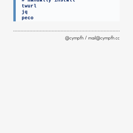
# manually install

twurl

jq

peco
@cympfh / mail@cympfh.cc