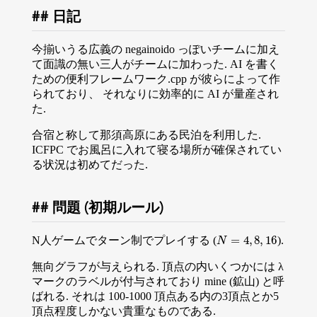
日記
今揃いうる広義の negainoido っぽいチームに加え
て面識の無い三人がチームに加わった. AI を書く
ための便利フレームワーク.cpp が彼らによって作
られており、 それなりに効率的に AI が量産され
た.
合宿と称して那須高原にある民泊を利用した.
ICFPC でお風呂に入れて寝る場所が確保されてい
る状況は初めてだった.
問題 (初期ルール)
=
4
,
8
,
16
N人ゲームでターン制でプレイする (
).
N
=
4
,
8
,
16
N
無向グラフが与えられる. 頂点の内いくつかには λ
マークのラベルが付与されており mine (鉱山) と呼
ばれる. それは 100-1000 頂点ある内の3頂点とか5
頂点程度しかない貴重なものである.