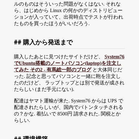
ルのものはそういった問題がなくはない. それな
ら、はじめから Linux の何かのディストリビュー
ションが入っていて、出荷時点でテストが行われ
たものを買ったほうがいいだろう.
購入から発送まで
購入したあとに見つけたサイトだけど、
System76
でUbuntu搭載のノートパソコン(laptop)を注文し
てみた その2 - 有馬総一郎のブログ
と大体同じだ
った. 記念と思ってパソコンと一緒に鞄を注文し
たのだけど、 ラップトップとは別で発送が成され
たらしい (まだ手元にない).
配達はヤマト運輸が来た. System76 からは UPS で
配達されたらしいが、国内でバトンタッチされる
の？かな. 着払いで 8500円 請求された. 関税とか
らしい.