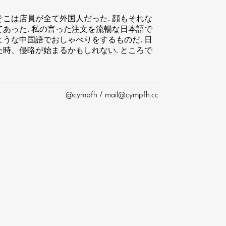
こは店員が全て外国人だった. 顔もそれな
あった. 私の言った注文を流暢な日本語で
ような中国語でおしゃべりをするものだ. 日
時、侵略が始まるかもしれない. ところで
@cympfh / mail@cympfh.cc