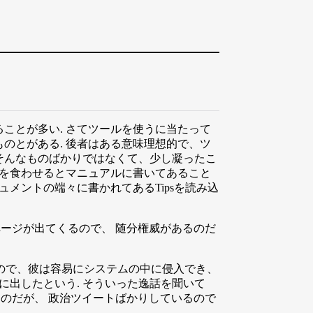
ことが多い. さてツールを使うに当たって
のとがある. 後者はある意味理想的で、ツ
はそんなものばかりではなくて、少し凝ったこ
タを食わせるとマニュアルに書いてあること
メントの端々に書かれてあるTipsを読み込
ージが出てくるので、 随分権威があるのだ
もので、彼は容易にシステムの中に侵入でき、
に出したという. そういった逸話を聞いて
が出来るのだが、 政治ツイートばかりしているので