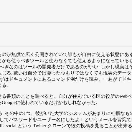
のが無償で広く公開されていて誰もが自由に使える状態にある
から使うべきツールと使わなくても使えるようになっているも
るべきなのはツールの開発者だけであるのがいい. しかし現実
じる. 或いは自分では凝ったつもりではなくても現実のデー
まずはドキュメントにあるコマンド例だけを読み、ーあがてドキュ
る.
る書類のことを調べると、自分が住んでいる区の役所のwebペ
oogleに使われているだけかもしれなかった.
る. その中の1つ、彼がいた大学のシステムがあまりに杜撰な
そしてパスワードをユーザー名にしたよ！というメールを皆宛て
 social という Twitter クローンで彼の投稿を見ること