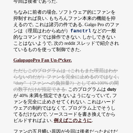
今回は後者であった.
ちなみに前者の場合, ソフトウェア的にファンを
抑制すれば良い. もちろんファン本来の機能を抑
えるので, これは諸刃の件である. Galgo Pro のファ
ンは（理屈はわからぬが）
などの一般
fanctrl
的なコマンドでは操作できない. しかしできない
ことはないようで, 次の reddit スレッドで紹介され
ているものを使って制御できた.
GalapagoPro Fan Un-f*cker.
ただしこのプログラムは（これもまた理屈はわか
らないのだが）ファンを完全に止めるのではなく,
“duty” （ファンへの負担量?）として40-100% の間
の数字だけが指定できる.
このプログラムは
duty
が 40% 未満を指定できないようになっていて, フ
ァンを完全に止めさせてくれない. これはハード
ウェアの制約ではなくて, プログラム上でそうし
てるだけなので, ソースコードを書き換えてから
ビルドすればよい.
例えばこのように
.
ファンの五月蝿い原因が今回は後者だったわけだ