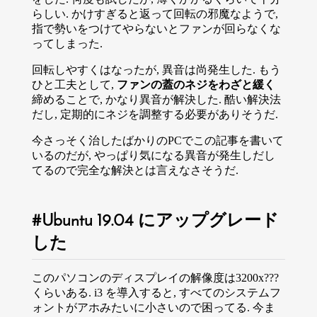
らしい. かけすぎると返って回転の邪魔なようで,
指で勢いをつけてやらないとファンが回らなくな
ってしまった.
回転しやすくはなったが, 異音は尚発生した. もう
ひと工夫として,
ファンの蓋のネジをわざと緩く
締めることで, かなり異音が解決した. 酷い解決法
だし, 定期的にネジを調整する必要がありそうだ.
今さっそく治したばかりのPCでこの記事を書いて
いるのだが, やっぱり気になる異音が発生しだし
てるので完全な解決とは言えなさそうだ.
Ubuntu 19.04 にアップグレード
した
このパソコンのディスプレイの解像度は3200x???
くらいある. i3 を導入すると, すべてのシステムフ
ォントがアホみたいに小さいので困ってる. 今ま