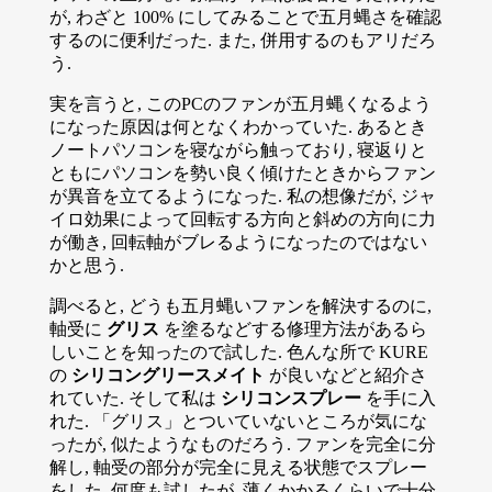
が, わざと 100% にしてみることで五月蝿さを確認
するのに便利だった. また, 併用するのもアリだろ
う.
実を言うと, このPCのファンが五月蝿くなるよう
になった原因は何となくわかっていた. あるとき
ノートパソコンを寝ながら触っており, 寝返りと
ともにパソコンを勢い良く傾けたときからファン
が異音を立てるようになった. 私の想像だが, ジャ
イロ効果によって回転する方向と斜めの方向に力
が働き, 回転軸がブレるようになったのではない
かと思う.
調べると, どうも五月蝿いファンを解決するのに,
軸受に
グリス
を塗るなどする修理方法があるら
しいことを知ったので試した. 色んな所で KURE
の
シリコングリースメイト
が良いなどと紹介さ
れていた. そして私は
シリコンスプレー
を手に入
れた. 「グリス」とついていないところが気にな
ったが, 似たようなものだろう. ファンを完全に分
解し, 軸受の部分が完全に見える状態でスプレー
をした. 何度も試したが, 薄くかかるくらいで十分