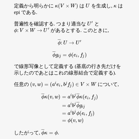
(
×
)
定義から明らかに
は
を生成し,
は
κ
(
V
×
W
)
U
κ
κ
V
W
U
κ
epi である.
′
普遍性を確認する. つまり適当な
と
U
′
U
′
:
×
→
があるとする. このときに,
ϕ
:
V
×
W
→
U
′
ϕ
V
W
U
¯
¯
¯
′
:
→
ϕ
¯
:
U
→
U
′
ϕ
U
U
¯
¯
¯
=
(
,
)
ϕ
¯
g
i
j
=
ϕ
(
e
i
,
f
j
)
ϕ
g
ϕ
e
f
i
j
i
j
で線形写像として定義する (基底の行き先だけを
示したのであとはこれの線形結合で定義する).
i
j
(
,
)
=
(
,
)
∈
×
任意の
について,
(
v
v
,
w
w
)
=
(
a
i
e
i
,
a
b
j
f
e
j
)
∈
b
V
f
×
W
V
W
i
j
¯
¯
¯
¯
¯
¯
i
j
(
,
)
=
(
,
)
ϕ
κ
v
w
a
b
ϕ
κ
e
f
i
j
¯
¯
¯
i
j
=
a
b
ϕ
g
i
j
ϕ
¯
κ
(
v
,
w
)
=
a
i
b
j
ϕ
¯
κ
(
e
i
,
f
j
)
=
a
i
b
j
ϕ
¯
g
i
j
=
a
i
b
j
ϕ
(
e
i
,
f
j
)
=
ϕ
(
v
i
j
=
(
,
)
a
b
ϕ
e
f
i
j
=
(
,
)
ϕ
v
w
¯
¯
¯
=
したがって,
.
ϕ
¯
κ
=
ϕ
ϕ
κ
ϕ