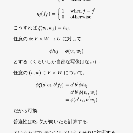
′
{
1
when
=
j
j
(
)
=
g
j
(
f
j
′
)
=
{
1
when
j
=
j
′
0
otherwise
g
f
′
j
j
0
otherwise
(
,
)
=
こうすれば
.
ξ
(
v
i
,
w
j
)
=
h
i
j
ξ
v
w
h
i
j
i
j
:
×
→
任意の
に対して,
ϕ
:
V
×
W
→
U
ϕ
V
W
U
¯
¯
¯
=
(
,
)
ϕ
¯
h
i
j
=
ϕ
(
v
i
,
w
j
)
ϕ
h
ϕ
v
w
i
j
i
j
とする（くらいしか自然な写像はない）.
(
,
)
∈
×
任意の
について,
(
v
v
,
w
w
)
∈
V
×
V
W
W
¯
¯
¯
¯
¯
¯
i
j
i
j
(
,
)
=
ϕ
ξ
a
e
b
f
a
b
ϕ
h
i
j
i
j
i
j
=
(
,
)
ϕ
¯
ξ
(
a
i
e
i
,
b
j
f
j
)
=
a
i
b
j
ϕ
¯
h
i
j
=
a
i
b
j
ϕ
(
v
i
,
w
j
)
=
ϕ
(
a
i
v
i
,
b
j
w
j
)
a
b
ϕ
v
w
i
j
i
j
=
(
,
)
ϕ
a
v
b
w
i
j
だから可換.
普遍性は略. 気が向いたら計算する.
というわけで, テンソルというとそれに対応する