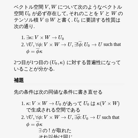
,
ベクトル空間
について次のようなベクトル
V
,
W
V
W
空間
が必ず存在して, それのことを
と
の
U
0
V
W
U
V
W
0
⊗
テンソル積
と書く.
に要請する性質は
U
0
V
V
⊗
W
W
U
0
次の通り.
∃
:
×
→
∃
κ
κ
:
V
V
×
W
→
W
U
0
U
0
¯
¯
¯
∀
,
∀
:
×
→
,
∃
!
:
→
such that
∀
U
U
,
∀
ϕ
ϕ
:
V
V
×
W
→
W
U
,
∃
!
ϕ
U
¯
:
U
0
ϕ
→
U
U
U
0
¯
¯
¯
=
ϕ
=
ϕ
¯
κ
ϕ
ϕ
κ
(
,
)
2つ目が1つ目の
に対する普遍性になって
(
U
0
,
κ
)
U
κ
0
いることが分かる.
補題
先の条件は次の同値な条件に書き直せる
:
×
→
(
×
)
があって
は
κ
:
V
×
W
→
U
0
U
0
κ
(
V
×
W
)
κ
V
W
U
U
κ
V
W
0
0
で生成される空間である
¯
¯
¯
∀
,
∀
:
×
→
,
∃
:
→
such that
∀
U
U
,
∀
ϕ
ϕ
:
V
V
×
W
→
W
U
,
∃
ϕ
U
¯
:
U
0
ϕ
→
U
U
U
0
¯
¯
¯
=
ϕ
=
ϕ
¯
κ
ϕ
ϕ
κ
∃
!
の
が取れた
!
∃
それ以外は同じ