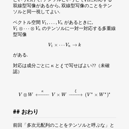
双線型写像があるから, 双線型写像のことをテン
ソルと同一視してよい.
,
…
,
ベクトル空間
があるときに,
V
1
,
…
,
V
n
V
V
1
n
⊗
⋯
⊗
のテンソルに一対一対応する多重線
V
V
1
⊗
⋯
⊗
V
n
V
1
n
型写像
×
⋯
→
V
V
1
×
⋯
V
V
n
→
k
k
1
n
がある.
対応は成分ごとに
と
で写せばよい??（未確
κ
ξ
κ
ξ
認）
ξ
κ
∗
∗
∗
V
⊗
W
←
κ
V
×
W
→
ξ
(
V
∗
×
W
∗
)
∗
⊗
←
−
−
−
−
×
−
−
−
−
→
(
×
)
V
W
V
W
V
W
おわり
前回「多次元配列のことをテンソルと呼ぶな」と