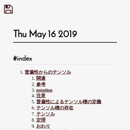
Thu May 16 2019
index
普遍性からのテンソル
関連
参考
notation
注意
普遍性によるテンソル積の定義
テンソル積の存在
テンソル
定理
おわり