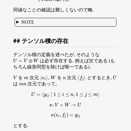
同値なことの確認は難しくないので略.
NOTE
テンソル積の存在
テンソル積の定義を述べたが, そのような
=
⊗
は必ず存在する. 例えば次である (も
U
U
=
V
⊗
V
W
W
ちろん線形同型を除けば唯一である).
⟨
⟩
⟨
⟩
を
次元
,
を
次元
とするとき,
V
m
W
n
U
V
m
⟨
e
e
i
⟩
W
n
⟨
f
f
j
⟩
U
i
j
は
次元であって,
m
n
m
n
=
⟨
∣
1
≤
≤
,
1
≤
≤
⟩
U
g
U
=
⟨
g
i
j
∣
1
≤
i
i
≤
n
n
,
1
≤
j
≤
m
⟩
j
m
i
j
:
×
→
κ
:
V
×
W
→
U
κ
V
W
U
(
,
)
=
κ
(
e
i
,
f
j
)
=
g
i
j
κ
e
f
g
i
j
i
j
とする.