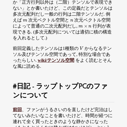
か「正方行列以外は（二階）テンソルで表現でき
ない」とか書いたけど、この定義だとテンソルは
多次元配列だし一般の行列は二階テンソルだ. 例
えば
次元ベクトル空間と
次元ベクトル空間
m
n
m
n
×
によって普通の二次元配列だし,
行列が表
m
×
n
m
n
現できる. (多次元配列については適切に積の構造
を入れるとして.)
前回定義したテンソルは1種類の
からなるテン
V
V
ソル及びテンソル空間であって, 特別な場合であ
ったらしい.
wiki/テンソル空間
をよく読むとそん
な風に読める.
日記 - ラップトップPCのファ
ンについて
前回
、ファンがうるさいのを直したけど完治はし
てないみたいなことを書いたけど、時間が経つに
連れて全く買ったときのような静かさになった