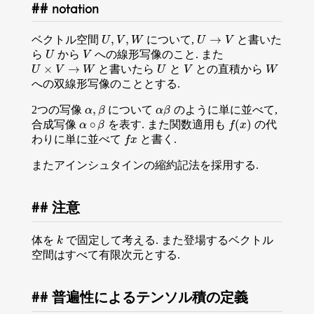
notation
,
,
→
ベクトル空間
について,
と書いた
U
,
V
,
W
U
→
V
U
V
W
U
V
ら
から
への線形写像のこと. また
U
V
U
V
×
→
と書いたら
と
との直積から
U
×
V
→
W
U
V
W
U
V
W
U
V
W
への双線形写像のこととする.
,
2つの写像
について
のように単に並べて,
α
,
β
α
β
α
β
α
β
∘
(
)
合成写像
を表す. また関数適用も
の代
f
(
x
)
α
α
∘
β
β
f
x
わりに単に並べて
と書く.
f
x
f
x
またアインシュタインの縮約記法を採用する.
注意
体を
で固定して考える. また登場するベクトル
k
k
空間はすべて有限次元とする.
普遍性によるテンソル積の定義