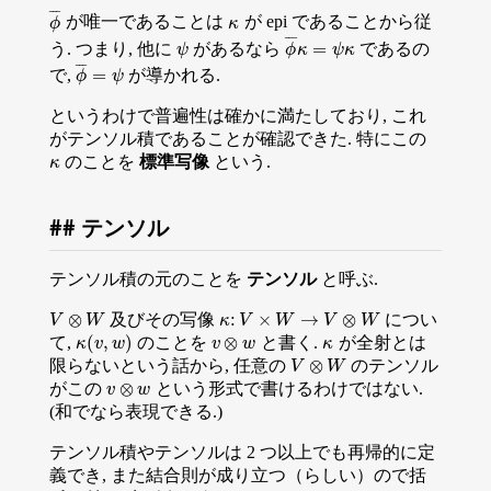
¯
¯
¯
が唯一であることは
が epi であることから従
ϕ
¯
κ
ϕ
κ
¯
¯
¯
=
う. つまり, 他に
があるなら
であるの
ψ
ϕ
¯
κ
=
ψ
κ
ψ
ϕ
κ
ψ
κ
¯
¯
¯
=
で,
が導かれる.
ϕ
¯
=
ψ
ϕ
ψ
というわけで普遍性は確かに満たしており, これ
がテンソル積であることが確認できた. 特にこの
のことを
標準写像
という.
κ
κ
テンソル
テンソル積の元のことを
テンソル
と呼ぶ.
⊗
:
×
→
⊗
及びその写像
につい
V
V
⊗
W
W
κ
κ
:
V
V
×
W
→
W
V
⊗
W
V
W
(
,
)
⊗
て,
のことを
と書く.
が全射とは
κ
(
v
,
w
)
κ
κ
v
w
v
v
⊗
w
w
κ
⊗
限らないという話から, 任意の
のテンソル
V
V
⊗
W
W
⊗
がこの
という形式で書けるわけではない.
v
v
⊗
w
w
(和でなら表現できる.)
テンソル積やテンソルは 2 つ以上でも再帰的に定
義でき, また結合則が成り立つ（らしい）ので括