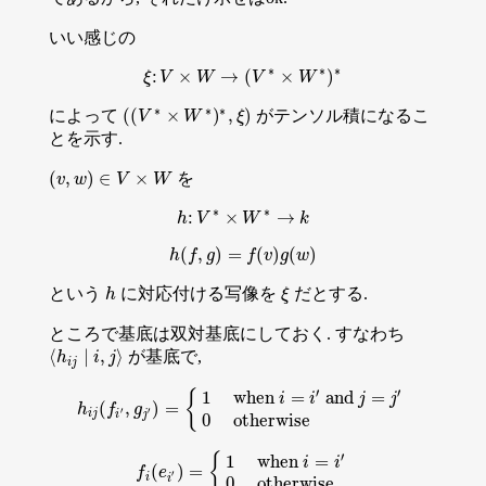
いい感じの
∗
∗
∗
:
×
→
(
×
)
ξ
V
ξ
:
V
×
W
W
→
(
V
∗
V
×
W
∗
W
)
∗
∗
∗
∗
(
(
×
)
,
)
によって
がテンソル積になるこ
(
(
V
V
∗
×
W
W
∗
)
∗
,
ξ
)
ξ
とを示す.
(
,
)
∈
×
を
(
v
v
,
w
w
)
∈
V
×
V
W
W
∗
∗
:
×
→
h
h
V
:
V
∗
×
W
W
∗
→
k
k
(
,
)
=
(
)
(
)
h
(
f
,
g
)
=
f
(
v
)
g
(
w
)
h
f
g
f
v
g
w
という
に対応付ける写像を
だとする.
h
ξ
h
ξ
ところで基底は双対基底にしておく. すなわち
⟨
∣
,
⟩
が基底で,
⟨
h
h
i
j
∣
i
,
j
i
⟩
j
i
j
′
′
{
1
when
=
and
=
i
i
j
j
(
,
)
=
h
i
j
(
f
i
′
,
g
j
′
)
=
{
1
when
i
=
i
′
and
j
=
j
′
0
otherwise
h
f
g
′
′
i
j
i
j
0
otherwise
′
{
1
when
=
i
i
(
)
=
f
i
(
e
i
′
)
=
{
1
when
i
=
i
′
0
otherwise
f
e
′
i
i
0
otherwise