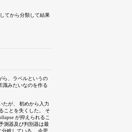
成をしてから分類して結果
がら、ラベルというの
常識みたいなのを作る
書いたが、 初めから入力
やることを失くした。 そ
llapse が抑えられるこ
予測器及び判別器は最
分岐している。 今思