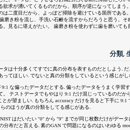
る欲求が湧いてくるものだから、順序が逆になってしまう。
のは二度目だから、よっぽど掃除を避けている箇所である。
、歯磨き粉を流し、手洗い石鹸を流すからだろうと思う。そ
る。見るに堪えがたい。 歯磨き粉を使わずに歯を磨いても
分類,
ータは十分多くてすでに真の分布を表すものだとしよう. 
あってほしい. でないと真の分類をしているという感じがし
が 9:1 な偏ったデータだとする. 偏ったデータをうまく学
。 テストデータでもやはり 9:1 だけ混じっているのだから
ことが望ましい. もちろん accuracy だけを見ると下手に 9
ちらのほうが真の分類をしてる感じがある.
NIST はだいたい "0" から "9" までが同じ枚数だけがデ
1 が真の分布だと言える. 素のGAN で問題になるのはいわゆる mode 