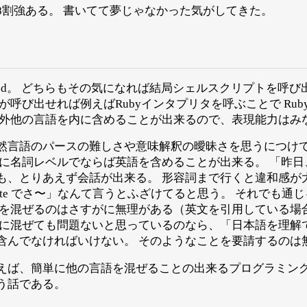
8割強ある。 書いてて夢じゃなかった気がしてきた。
と sed。 どちらもその気になれば結局シェルスクリプトを呼
が呼び出せれば例えばRubyインタプリタを呼ぶことで Rub
案外他の言語を内に含めることが出来るので、表現能力はみ
然言語のパースの難しさや意味解釈の曖昧さを思うにつけ
に名詞レベルでならば英語を含めることが出来る。 「昨日、
も、とりあえず会話が出来る。 形容詞まで行くと違和感が
 cute でさ〜」なんて言うとふざけてると思う。 それでも
語を混ぜるのはさすがに無理がある（英文を引用している場
仮に混ぜても問題ないと思っているのなら、「日本語を理解
含んでなければいけない。 そのようなことを要請するのは
えば、簡単に他の言語を混ぜることの出来るプログラミン
う話である。