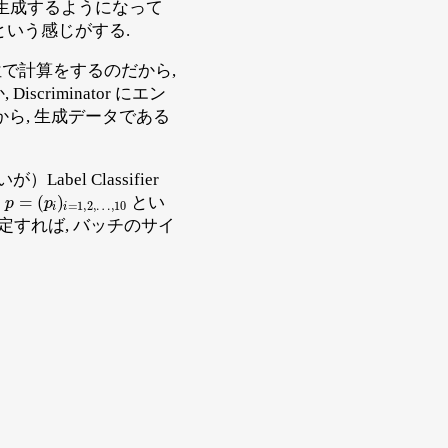
を生成するようになって
成という感じがする.
位で計算をするのだから,
iminator にエン
から, 生成データである
bel Classifier
p
…
=
,
(
10
p
i
)
i
=
1
,
2
,
は
とい
定すれば, バッチのサイ