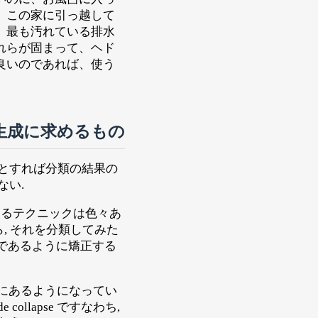
 この家に引っ越して
 最も汚れている排水
れらが固まって、ヘド
良いのであれば、使う
 生成に求めるもの
だとすれば分類の結果の
ない.
習するテクニックは色々あ
, それを分類してみた
:1 であるように矯正する
ータにあるようになってい
collapse ですなわち,