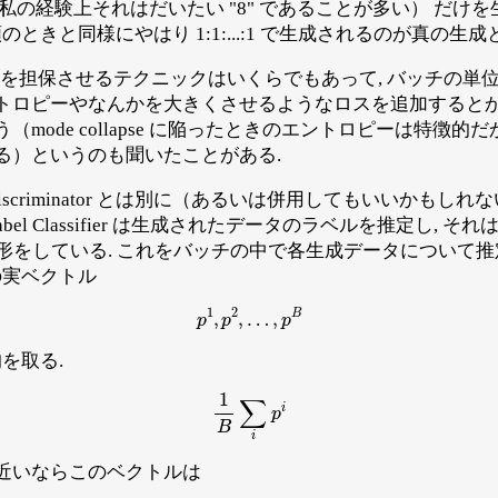
私の経験上それはだいたい "8" であることが多い） だけ
のときと同様にやはり 1:1:...:1 で生成されるのが真の生
ンを担保させるテクニックはいくらでもあって, バッチの単
ピーやなんかを大きくさせるようなロスを追加するとか, Discr
mode collapse に陥ったときのエントロピーは特徴的だ
る）というのも聞いたことがある.
criminator とは別に（あるいは併用してもいいかもしれないが）La
bel Classifier は生成されたデータのラベルを推定し, それ
形をしている. これをバッチの中で各生成データについて推
実ベクトル
p
1
,
p
2
,
…
,
p
B
を取る.
1
B
∑
i
p
i
近いならこのベクトルは