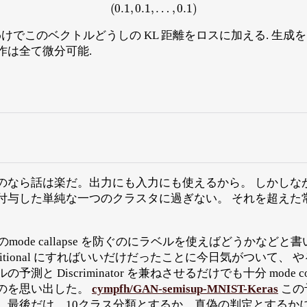
(
0.1
,
0.1
,
…
,
0.1
)
わけでこのベクトルどうしの KL 距離をロスに加える. 生
作は全て微分可能.
のなら話は楽だ。出力にも入力にも使えるから。 しかしな
付与した単純な一つのクラスタに過ぎない。 それを超えた
mode callapse を防ぐのにラベルを使えばどうかなどと
ditional にすればいいだけだったことに今日気がついて、 
と Discriminator を兼ねさせるだけでも十分 mode co
のを思い出した。
cympfh/GAN-semisup-MNIST-Keras
この
、最後だけ、10クラス分類とするか、真偽の判定とするかに