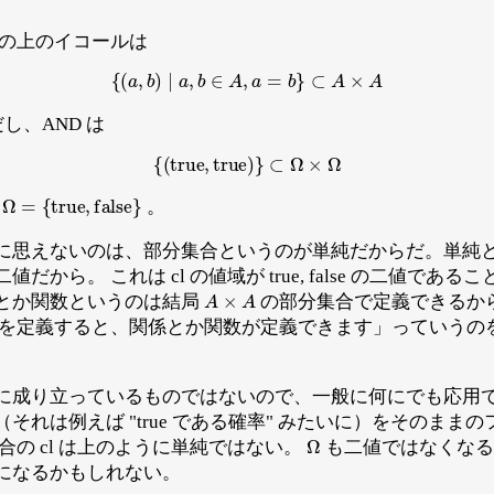
の上のイコールは
{
(
a
,
b
)
∣
a
,
b
∈
A
,
a
=
b
}
⊂
A
×
A
er だし、AND は
{
(
true
,
true
)
}
⊂
Ω
×
Ω
Ω
=
{
true
,
false
}
で
。
に思えないのは、部分集合というのが単純だからだ。単純
から。 これは cl の値域が true, false の二値であ
A
×
A
とか関数というのは結局
の部分集合で定義できるか
合を定義すると、関係とか関数が定義できます」っていうの
り立っているものではないので、一般に何にでも応用できる。 f
それは例えば "true である確率" みたいに）をそのまま
Ω
合の cl は上のように単純ではない。
も二値ではなくなる
になるかもしれない。