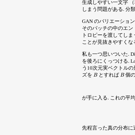
生成しやすい一文字 （
しまう問題がある. 分類
GAN のバリエーショ
そのバッチの中のエントロ
トロピーを渡してしまう（
ことが見抜きやすくな
私も一つ思いついた. Dis
を後ろにくっつける. La
う10次元実ベクトルの
B
B
ズを
とすれば
個の
が手に入る. これの平均
先程言った真の分布に