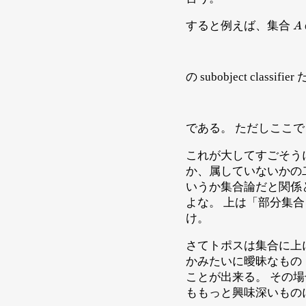
A
すると例えば、集合
の subobject classifi
である。 ただしここ
これが大してすごそう
か、属していないかの二値だ
いうか集合論だと関係
よな。 上は「部分集
け。
さてトポスは集合に上に成
かみたいに曖昧なもの（
ことが出来る。 その場
ももっと興味深いもの