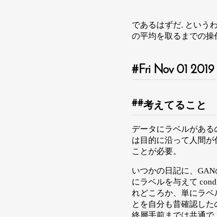
であるはずだ. という
の平均を取るまでの操
Fri Nov 01 2019
考えてること
データにラベルがある
は目的に沿って人間が
ことが必要。
いつかの日記に、GANの
にラベルを与えて con
れどころか、単にラベルの予測
とを自分も昔確認した
終層手前までは共通で