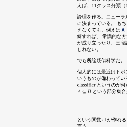
えば、11クラス分類（
論理を作る。ニューラル
に決まっている。 もち
えなくても、例えば
A
練すれば、 常識的な
が成り立ったり、三段
しれない。
でも所詮疑似科学だ。
個人的には最近はトポスに傾
いうものが備わっているも
classifier と
A
⊆
B
という部分集合
という関数 cl が作
言う。