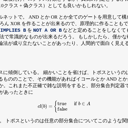
10クラス + 偽クラス）としても良いかもしれない。
ネットで。 AND とか OR とか全てのゲートを用意して
ろん XOR を作ることが出来るので、原理的に作ることも
を
などと定めることをしなくて
 IMPLIES B
NOT A OR B
方法で常識的なものが出来るだろう。 もしかしたら、僅か
論法が成り立たないことがあったり、人間的で面白く見え
倒している。 細かいことを省けば、トポスというのは subobjec
ののことで、その機能があればイコールとか AND とかが作れる
いうのが何か。これまた不正確で雑な説明をすると、部分集合判定器
があったときに
c
l
(
b
)
=
{
true
if
b
∈
A
false
れる。 トポスというのは任意の部分集合についてこのような