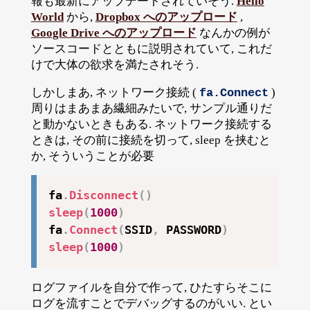
報も最新にアップデートされていそう.
Hello
World
から,
Dropbox へのアップロード
,
Google Drive へのアップロード
なんかの例が
ソースコードとともに説明されていて, これだ
けで大体の欲求を満たされそう.
しかしまあ, ネットワーク接続 (
)
fa.Connect
周りはまあまあ繊細みたいで, サンプル通りだ
と動かないときもある. ネットワーク接続する
ときは, その前に接続を切って, sleep を挟むと
か, そういうことが必要
fa
.
Disconnect
(
)
sleep
(
1000
)
fa
.
Connect
(
SSID
,
 PASSWORD
)
sleep
(
1000
)
ログファイルを自分で作って, ひたすらそこに
ログを流すことでデバッグするのがいい. とい