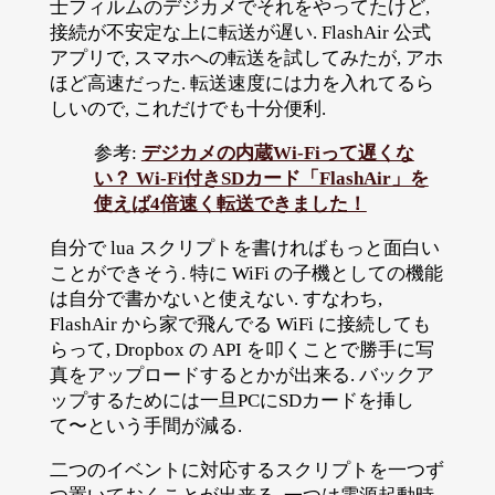
士フィルムのデジカメでそれをやってたけど,
接続が不安定な上に転送が遅い. FlashAir 公式
アプリで, スマホへの転送を試してみたが, アホ
ほど高速だった. 転送速度には力を入れてるら
しいので, これだけでも十分便利.
参考:
デジカメの内蔵Wi-Fiって遅くな
い？ Wi-Fi付きSDカード「FlashAir」を
使えば4倍速く転送できました！
自分で lua スクリプトを書ければもっと面白い
ことができそう. 特に WiFi の子機としての機能
は自分で書かないと使えない. すなわち,
FlashAir から家で飛んでる WiFi に接続しても
らって, Dropbox の API を叩くことで勝手に写
真をアップロードするとかが出来る. バックア
ップするためには一旦PCにSDカードを挿し
て〜という手間が減る.
二つのイベントに対応するスクリプトを一つず