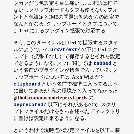
クカクだし色設定も目に痛いし, 日本語は打て
ないしクリップボードもタブも使えない. フォ
ントと色設定とIMEの問題は初めからの設定で
なんとかなる. クリップボードとタブについて
は Perl によるプラグイン拡張で対応する.
そう, このターミナルは Perl で拡張するスタイ
ルのようで,
の下に Perl スク
~/.urxvt/ext/
リプト（拡張子なし）で保存するとそれを設定
できるようになる. タブに関しては
と
tabbed
いう名前のプラグインが標準で入っている. ク
リップボードについては, Arch Wiki だと
という名前で標準に入ってるよう
clipboard
に書いてあるが, 私の環境だと入ってなかった.
github.com/muennich/urxvt-perls
の
以下にそれがあるので, スクリ
deprecated/
プトファイルだけをさっき述べたディレクトリ
に置けば設定出来るようになる.
というわけで現時点の設定ファイルを以下に載