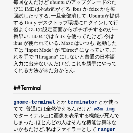
毎回なんだけど ubuntu のアップグレードのた
びに IME は死ぬ気がする. ibus か fcitx かを毎
回試したりする. 一旦全部消して, Ubuntuが提供
する Unity デスクトップ環境にログインして行
儀よくGUIの設定画面からポチポチするのが一
番早い. 14.04 では fcitx を使ってたけど, 今は
ibus が使われている. Mozc はいつも, 起動した
ては "Input Mode" が "Direct" になっていて, こ
れを手で "Hiragana" にしないと普通の日本語
入力に出来ないんだけど, これを勝手にやって
くれる方法が未だ分からん.
Terminal
とか
とか使っ
gnome-terminal
terminator
てて, 普通には全然使えるんだけど,
w3m-img
でターミナル上に画像を表示する機能が死んで
しまった. ほとんどの人はそんな機能は興味な
いかもだけど, 私はファイラーとして
ranger