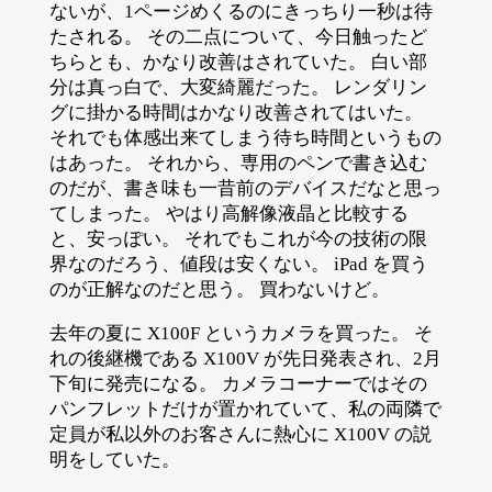
ないが、1ページめくるのにきっちり一秒は待
たされる。 その二点について、今日触ったど
ちらとも、かなり改善はされていた。 白い部
分は真っ白で、大変綺麗だった。 レンダリン
グに掛かる時間はかなり改善されてはいた。
それでも体感出来てしまう待ち時間というもの
はあった。 それから、専用のペンで書き込む
のだが、書き味も一昔前のデバイスだなと思っ
てしまった。 やはり高解像液晶と比較する
と、安っぽい。 それでもこれが今の技術の限
界なのだろう、値段は安くない。 iPad を買う
のが正解なのだと思う。 買わないけど。
去年の夏に X100F というカメラを買った。 そ
れの後継機である X100V が先日発表され、2月
下旬に発売になる。 カメラコーナーではその
パンフレットだけが置かれていて、私の両隣で
定員が私以外のお客さんに熱心に X100V の説
明をしていた。