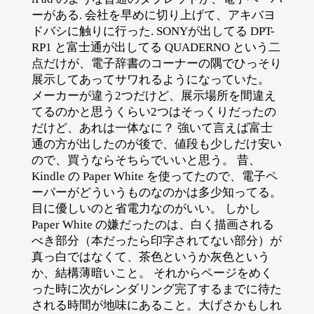
ーがある. 会社を早めに切り上げて、アキバヨ
ドバシに触りに行った. SONYが出してる DPT-
RP1 と富士通が出してる QUADERNO という二
点だけが、電子辞書のコーナーの隅でひっそり
展示してあってサワれるようになっていた。
メーカーが違う2つだけど、展示場所を間違え
てるのかと思うくらい2つはそっくりだったの
だけど、あれは一体なに？ 強いて言えば富士
通の方が出したのが後で、値段も少しだけ安い
ので、買うならそちらでいいと思う。 昔、
Kindle の Paper White を使ってたので、電子ペ
ーパーがどういうものなのかは多少知ってる。
目に優しいのと省電力なのがいい。 しかし
Paper White の嫌だったのは、白く描画される
べき部分（本だったら印字されてない部分）が
真っ白ではなくて、茶色というか灰色という
か、結構薄暗いこと。 それからページをめく
った時に次がレンダリング完了するまでに待た
される時間が地味にあること。大げさかもしれ