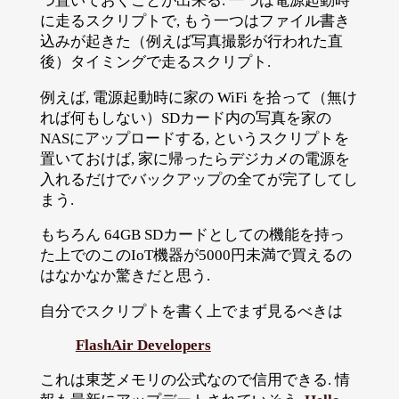
つ置いておくことが出来る. 一つは電源起動時
に走るスクリプトで, もう一つはファイル書き
込みが起きた（例えば写真撮影が行われた直
後）タイミングで走るスクリプト.
例えば, 電源起動時に家の WiFi を拾って（無け
れば何もしない）SDカード内の写真を家の
NASにアップロードする, というスクリプトを
置いておけば, 家に帰ったらデジカメの電源を
入れるだけでバックアップの全てが完了してし
まう.
もちろん 64GB SDカードとしての機能を持っ
た上でのこのIoT機器が5000円未満で買えるの
はなかなか驚きだと思う.
自分でスクリプトを書く上でまず見るべきは
FlashAir Developers
これは東芝メモリの公式なので信用できる. 情