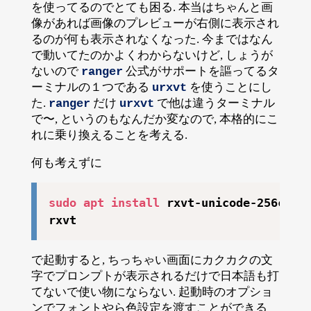
を使ってるのでとても困る. 本当はちゃんと画
像があれば画像のプレビューが右側に表示され
るのが何も表示されなくなった. 今まではなん
で動いてたのかよくわからないけど, しょうが
ないので
公式がサポートを謳ってるタ
ranger
ーミナルの１つである
を使うことにし
urxvt
た.
だけ
で他は違うターミナル
ranger
urxvt
で〜, というのもなんだか変なので, 本格的にこ
れに乗り換えることを考える.
何も考えずに
sudo
apt
install
 rxvt-unicode-256color
で起動すると, ちっちゃい画面にカクカクの文
字でプロンプトが表示されるだけで日本語も打
てないで使い物にならない. 起動時のオプショ
ンでフォントやら色設定を渡すことができる