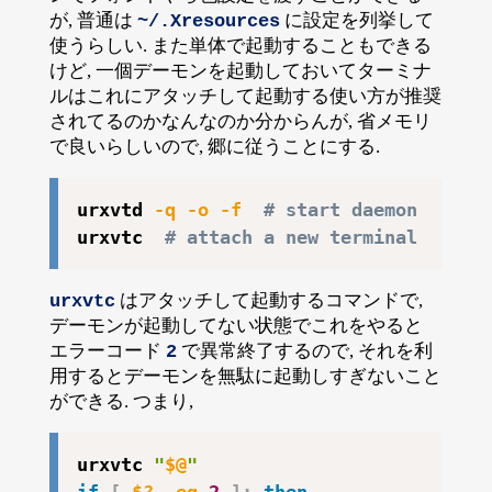
が, 普通は
に設定を列挙して
~/.Xresources
使うらしい. また単体で起動することもできる
けど, 一個デーモンを起動しておいてターミナ
ルはこれにアタッチして起動する使い方が推奨
されてるのかなんなのか分からんが, 省メモリ
で良いらしいので, 郷に従うことにする.
urxvtd 
-q
-o
-f
# start daemon
urxvtc  
# attach a new terminal
はアタッチして起動するコマンドで,
urxvtc
デーモンが起動してない状態でこれをやると
エラーコード
で異常終了するので, それを利
2
用するとデーモンを無駄に起動しすぎないこと
ができる. つまり,
urxvtc 
"
$@
"
if
[
$?
-eq
2
]
;
then