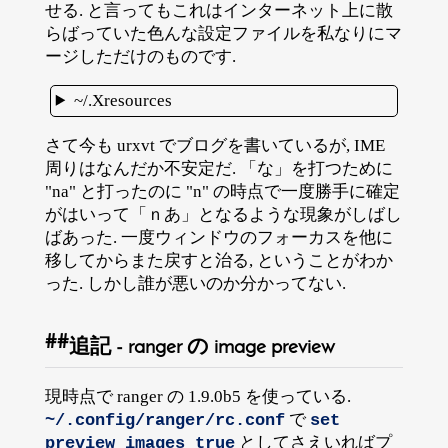
せる. と言ってもこれはインターネット上に散
らばっていた色んな設定ファイルを私なりにマ
ージしただけのものです.
~/.Xresources
さて今も urxvt でブログを書いているが, IME
周りはなんだか不安定だ. 「な」を打つために
"na" と打ったのに "n" の時点で一度勝手に確定
がはいって「ｎあ」となるような現象がしばし
ばあった. 一度ウィンドウのフォーカスを他に
移してからまた戻すと治る, ということがわか
った. しかし誰が悪いのか分かってない.
追記 - ranger の image preview
現時点で ranger の 1.9.0b5 を使っている.
で
~/.config/ranger/rc.conf
set 
としてさえいればプ
preview_images true