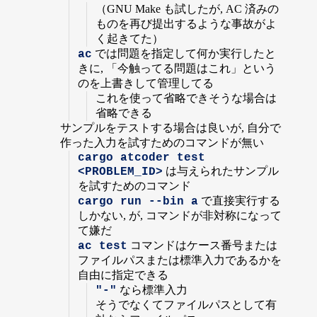
（GNU Make も試したが, AC 済みの
ものを再び提出するような事故がよ
く起きてた）
では問題を指定して何か実行したと
ac
きに, 「今触ってる問題はこれ」という
のを上書きして管理してる
これを使って省略できそうな場合は
省略できる
サンプルをテストする場合は良いが, 自分で
作った入力を試すためのコマンドが無い
cargo atcoder test 
は与えられたサンプル
<PROBLEM_ID>
を試すためのコマンド
で直接実行する
cargo run --bin a
しかない, が, コマンドが非対称になって
て嫌だ
コマンドはケース番号または
ac test
ファイルパスまたは標準入力であるかを
自由に指定できる
なら標準入力
"-"
そうでなくてファイルパスとして有