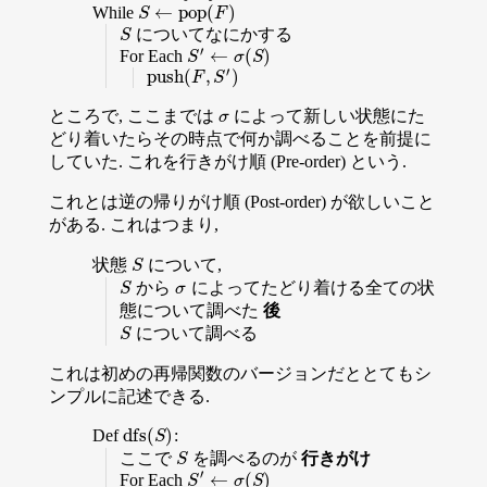
←
p
o
p
(
)
While
S
←
p
o
p
(
F
)
S
F
についてなにかする
S
S
′
←
(
)
For Each
S
′
←
σ
(
S
)
S
σ
S
′
p
u
s
h
(
,
)
p
u
s
h
(
F
,
S
′
)
F
S
ところで, ここまでは
によって新しい状態にた
σ
σ
どり着いたらその時点で何か調べることを前提に
していた. これを行きがけ順 (Pre-order) という.
これとは逆の帰りがけ順 (Post-order) が欲しいこと
がある. これはつまり,
状態
について,
S
S
から
によってたどり着ける全ての状
S
σ
S
σ
態について調べた
後
について調べる
S
S
これは初めの再帰関数のバージョンだととてもシ
ンプルに記述できる.
d
f
s
(
)
Def
:
d
f
s
(
S
)
S
ここで
を調べるのが
行きがけ
S
S
′
←
(
)
For Each
S
′
←
σ
(
S
)
S
σ
S