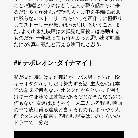
こと. 極端というのはどうせ人が戦う話なら出来
るだけ多くが死んだ方がいいし, 中途半端に記憶
に残らないストーリーならいっそ画作りに極振り
してストーリーが無いほうが良いということ. ま
た, よく出来た映画は大抵見た直後には感動する
ものだが, 一年経っても時々ふっと思い出す映画
だけが, 真に観たと言える映画だと思う.
ナポレオン･ダイナマイト
私が見た時にはまだ邦題が「バス男」だった. 陰
キャオタクが少しだけ努力する話. 主人公には本
当の意味で何もない. オタクだからといって例え
ばギーク趣味では才能があるだとかそんなものも
何もない. 友達はようやく一人二人いる程度. 映画
の中で成し得る達成と言えるものも, ようやく人
前でダンスを披露する程度. 現実はこのくらいの
ドラマで十分だ.