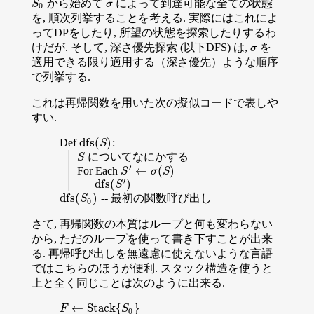
から始めて
によって到達可能な全ての状態
S
0
σ
S
σ
0
を, 順次列挙することを考える. 実際にはこれによ
ってDPをしたり, 所望の状態を探索したりするわ
けだが. そして, 深さ優先探索 (以下DFS) は,
を
σ
σ
適用できる限り適用する（深さ優先）ような順序
で列挙する.
これは再帰関数を用いた次の擬似コードで表しや
すい.
d
f
s
(
)
Def
:
d
f
s
(
S
)
S
についてなにかする
S
S
′
←
(
)
For Each
S
′
←
σ
(
S
)
S
σ
S
′
d
f
s
(
)
d
f
s
(
S
′
)
S
d
f
s
(
)
-- 最初の関数呼び出し
d
f
s
(
S
0
)
S
0
さて, 再帰関数の本質はループと何も変わらない
から, ただのループを使って書き下すことが出来
る. 再帰呼び出しを無遠慮に使えないような言語
ではこちらのほうが便利. スタック構造を使うと
上と全く同じことは次のように出来る.
←
S
t
a
c
k
{
}
F
←
S
t
a
c
k
{
S
0
}
F
S
0