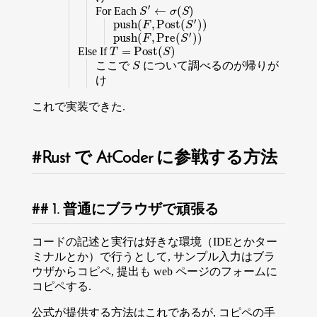
′
←
(
)
For Each
S
′
←
σ
(
S
)
S
σ
S
′
p
u
s
h
(
,
P
o
s
t
(
)
)
p
u
s
h
(
F
,
P
o
s
t
(
S
′
)
)
F
S
′
p
u
s
h
(
,
P
r
e
(
)
)
p
u
s
h
(
F
,
P
r
e
(
S
′
)
)
F
S
=
P
o
s
t
(
)
Else If
T
=
P
o
s
t
(
S
)
T
S
ここで
について調べるのが帰りが
S
S
け
これで実装できた.
Rust で AtCoder に参戦する方法
1. 普通にブラウザで頑張る
コードの記述と実行は好きな環境（IDEとかター
ミナルとか）で行うとして, サンプル入力はブラ
ウザからコピペ, 提出も web ページのフォームに
コピペする.
公式が提供する方法はこれであるが, コピペの手