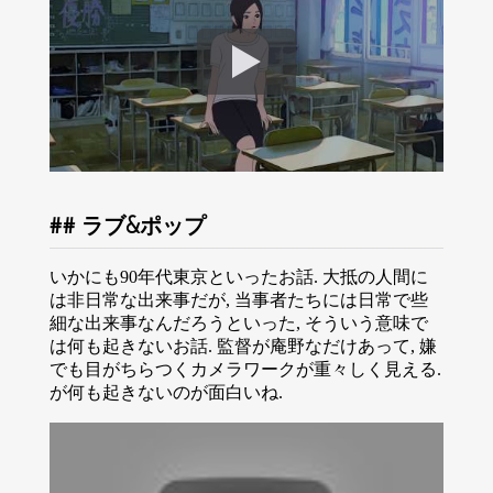
ラブ&ポップ
いかにも90年代東京といったお話. 大抵の人間に
は非日常な出来事だが, 当事者たちには日常で些
細な出来事なんだろうといった, そういう意味で
は何も起きないお話. 監督が庵野なだけあって, 嫌
でも目がちらつくカメラワークが重々しく見える.
が何も起きないのが面白いね.