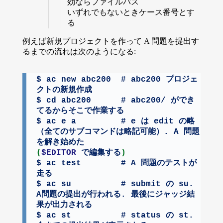
効ならファイルパス
いずれでもないときケース番号とす
る
例えば新規プロジェクトを作って A 問題を提出す
るまでの流れは次のようになる:
$ 
ac
 new abc200  # abc200 プロジェ
クトの新規作成

$ 
cd
 abc200      # abc200/ ができ
てるからそこで作業する

$ 
ac
 e a         # e は edit の略
（全てのサブコマンドは略記可能）. A 問題
(
$EDITOR
 で編集する
)
$ 
ac
 test        # A 問題のテストが
走る

$ 
ac
 su          # submit の su. 
A問題の提出が行われる. 最後にジャッジ結
果が出力される

$ 
ac
 st          # status の st. 