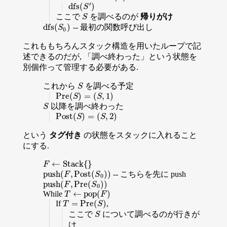
′
d
f
s
(
)
d
f
s
(
S
′
)
S
ここで
を調べるのが
帰りがけ
S
S
d
f
s
(
)
-- 最初の関数呼び出し
d
f
s
(
S
0
)
S
0
これももちろんスタック構造を用いたループで記
述できるのだが, 「調べ終わった」という状態を
別個作って管理する必要がある.
これから
を調べる予定
S
S
P
r
e
(
)
=
(
,
1
)
P
r
e
(
S
)
=
(
S
,
1
)
S
S
以降を調べ終わった
S
S
P
o
s
t
(
)
=
(
,
2
)
P
o
s
t
(
S
)
=
(
S
,
2
)
S
S
という
タグ付き
の状態をスタックに入れること
にする.
←
S
t
a
c
k
{
}
F
←
S
t
a
c
k
{
}
F
p
u
s
h
(
,
P
o
s
t
(
)
)
-- こちらを先に push
p
u
s
h
(
F
,
P
o
s
t
(
S
0
)
)
F
S
0
p
u
s
h
(
,
P
r
e
(
)
)
p
u
s
h
(
F
,
P
r
e
(
S
0
)
)
F
S
0
←
p
o
p
(
)
While
T
←
p
o
p
(
F
)
T
F
=
P
r
e
(
)
If
,
T
=
P
r
e
(
S
)
T
S
ここで
について調べるのが行きが
S
S
け