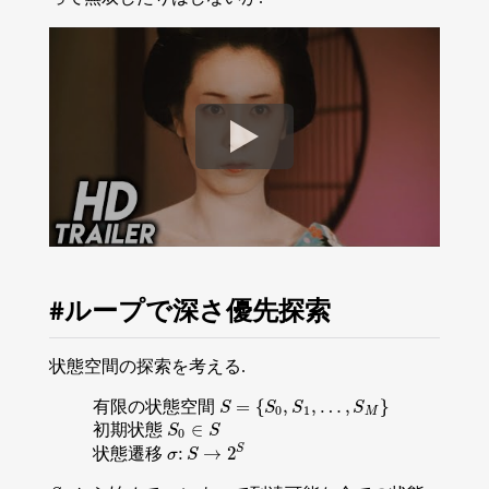
ループで深さ優先探索
状態空間の探索を考える.
=
{
,
,
…
,
}
有限の状態空間
S
=
{
S
0
,
S
1
,
…
,
S
M
}
S
S
S
S
0
1
M
∈
初期状態
S
S
0
∈
S
S
0
S
:
→
2
状態遷移
σ
:
S
→
2
S
σ
S