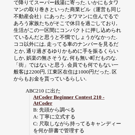
で降りてスーパー銭湯に寄った. いかにもタワ
マンの取り巻きといった商業ビル（運営も同じ
不動産会社）にあった. タワマンに住んでるで
あろう家族たちがそこで休日を過ごしており,
生活がこの一区間にコンパクトに押し込められ
ているんだと思うと不憫でしょうがなかった.
ココ以外には, 走ってる車のナンバーを見るだ
とか, 通り過ぎるゆりかもめに手を振るくらい
しか, 娯楽の無さそうな, 何も無い町だものな.
「街」ではないと思う. 会員でも何でもない一
般客は2200円, 江東区在住は1000円だった. 区
からもお金を貰っているらしい.
ABC210 に出た
AtCoder Beginner Contest 210 -
AtCoder
B: 先頭から調べる
A: 丁寧に立式する
C: 尺取しながら持ってるキャンディー
を何か辞書で管理する