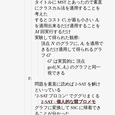
タイトルに MST とあったので素直
にクラスカル法を適用することを
考えた
するとコスト
が最も小さい
C
i
A
i
C
A
i
i
を適用出来るだけ適用することを
回実行するだけ
M
M
実験して得られた観察:
頂点
のグラフに,
を適用で
N
A
i
N
A
i
きるだけ適用して得られるグラ
′
フ
G
′
G
′
は実質的に 頂点
G
′
G
g
c
d
(
,
)
のグラフと同一
g
c
d
(
N
,
A
i
)
N
A
i
視できる
F:
問題を素直に読めば 2-SAT を解け
といっている
"2-SAT プロコン" でググりまくる
2-SAT - 個人的な競プロメモ
グラフに変換して SSC に帰着でき
ることが分かった