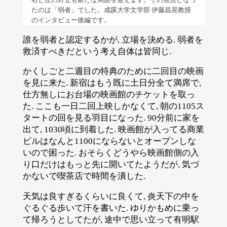
たのは「弱者」でした。成蹊大学文学部 伊藤昌晃教授
のインタビュー後編です。
誰を弱者と認定するかが, 立場を決める. 弱者を
救済すべきだという考え自体は皆同じ.
かくしごと二週目の特典のために二回目の映画
を見に来た. 新宿はもう既に土日分全て満席で,
仕方無しにお台場の映画館のチケットを取っ
た. ここも一日二回上映しかなくて, 朝の1105ス
タートの回を見る羽目になった. 90分前に家を
出て, 1030頃に到着した. 映画館が入ってる商業
ビルはなんと1100にならないとオープンしな
いので困った. おそらくどうやら映画館側の入
り口だけはもっと先に開いてたようだが, 気づ
かないで喫茶店で時間を潰した.
天気は良すぎるくらいに良くて, 炎天下の中を
ぐるぐる歩いて汗を書いた. ゆりかもめに乗っ
て帰ろうとしてたが, 途中で思い立って有明駅