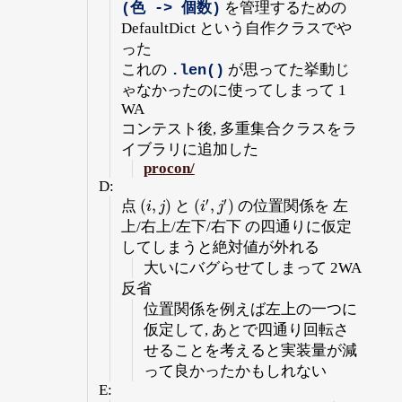
を管理するための
(色 -> 個数)
DefaultDict という自作クラスでや
った
これの
が思ってた挙動じ
.len()
ゃなかったのに使ってしまって 1
WA
コンテスト後, 多重集合クラスをラ
イブラリに追加した
procon/
D:
′
′
(
,
)
(
,
)
点
と
の位置関係を 左
(
i
,
j
)
(
i
′
,
j
′
)
i
j
i
j
上/右上/左下/右下 の四通りに仮定
してしまうと絶対値が外れる
大いにバグらせてしまって 2WA
反省
位置関係を例えば左上の一つに
仮定して, あとで四通り回転さ
せることを考えると実装量が減
って良かったかもしれない
E: