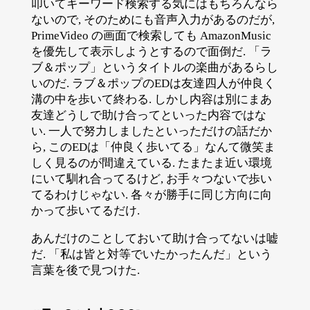
叩いてキーワード検索する気にはもちろんなら
ないので, そのためにも音声入力があるのだが,
PrimeVideo の画面で検索しても AmazonMusic
を優先して表示しようとするので面倒だ. 「ラ
ブ＆ポップ」というタイトルの楽曲があるらし
いのだ. ラブ＆ポップのEDは友達四人が仲良く
溝の中を歩いて終わる. しかし内容は別にまあ
友達どうしで助け合ってといった内容ではな
い. 一人で努力しましたといっただけの話だか
ら, このEDは「仲良く歩いてる」なんて微笑ま
しく見るのが間違えている. たまたま近い環境
にいて馴れ合ってるけど, お手々つないで歩い
てるわけじゃない. 各々が勝手に同じ方向に向
かって歩いてるだけ.
あんだけのことしておいて助け合ってないは嘘
だ. 「私は皆と対等でいたかったんだ」という
言葉を後で見つけた.