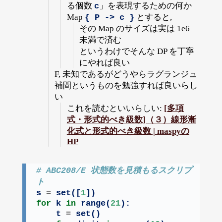
る個数
」を表現するための何か
c
Map
とすると,
{ P -> c }
その Map のサイズは実は 1e6
未満で済む
というわけでそんな DP を丁寧
にやれば良い
F, 未知であるがどうやらラグランジュ
補間というものを勉強すれば良いらし
い
これを読むといいらしい:
[多項
式・形式的べき級数]（３）線形漸
化式と形式的べき級数 | maspyの
HP
# ABC208/E 状態数を見積もるスクリプ
ト
s 
=
set
([
1
for
 k 
in
range
(
21
):

    t 
=
set
()
