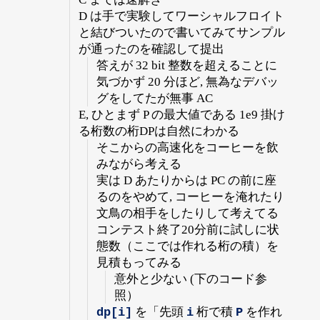
D は手で実験してワーシャルフロイト
と結びついたので書いてみてサンプル
が通ったのを確認して提出
答えが 32 bit 整数を超えることに
気づかず 20 分ほど, 無為なデバッ
グをしてたが無事 AC
E, ひとまず P の最大値である 1e9 掛け
る桁数の桁DPは自然にわかる
そこからの高速化をコーヒーを飲
みながら考える
実は D あたりからは PC の前に座
るのをやめて, コーヒーを淹れたり
文鳥の相手をしたりして考えてる
コンテスト終了20分前に試しに状
態数（ここでは作れる桁の積）を
見積もってみる
意外と少ない (下のコード参
照）
を「先頭
桁で積
を作れ
dp[i]
i
P