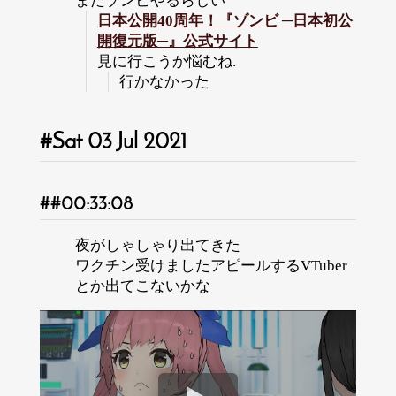
またゾンビやるらしい
日本公開40周年！『ゾンビ ─日本初公
開復元版─』公式サイト
見に行こうか悩むね.
行かなかった
Sat 03 Jul 2021
00:33:08
夜がしゃしゃり出てきた
ワクチン受けましたアピールするVTuber
とか出てこないかな