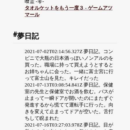
喰霊 -零-
タオルケットをもう一度３ - ゲームアツ
マール
夢日記
2021-07-02T02:14:56.327Z 夢日記。コン
ビニで大瓶の日本酒っぽいノンアルのを
買った。職場に持って買えようとすると
お姉ちゃんに会った。一緒に富士宮に行
って富士山を見た。キレイだった
2021-07-13T03:08:54.841Z 夢日記。保健
室の先生と保健室でお酒を飲む。バスが
止まって一瞬ドアが開いたのにまたずぐ
発進するから慌てて運転手に行った。向
きを変えて止まってドアが空いた。舌打
ちして睨まれた
2021-07-16T03:27:03.978Z 夢日記。目が