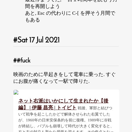
間を再開しよう
あと, Esc の代わりに C-[ を押そう月間で
もある
Sat 17 Jul 2021
fuck
映画のために早起きをして電車に乗った. すぐ
にお腹が痛くなって一駅で降りた.
ネット右派はいかにして生まれたか【後
編】 | 伊藤 昌亮 | トイビト
戦後、軍部と結びつ
いて戦争を起こしたかどで解体させられた右翼でした
が、1960年の日米安保条約を前に復権。1989年に冷戦
が終結し、バブルも崩壊して時代が大きく変化すると、
右と左の対立も新たな局面を迎えます。その焦点となっ