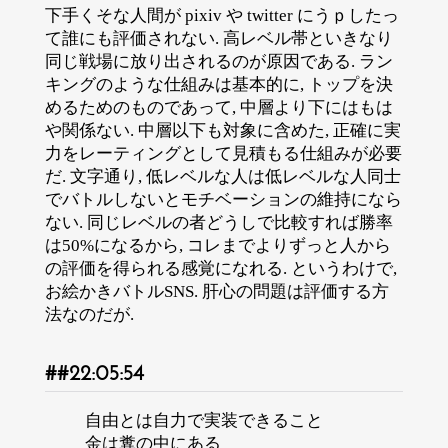
下手くそな人間が pixiv や twitter にうｐしたっ
て誰にも評価されない. 高レベル帯といきなり
同じ戦場に放り出されるのが原因である. ラン
キングのような仕組みは基本的に, トップを決
めるためのものであって, 中層より下にはもは
や関係ない. 中層以下も対象に含めた, 正確に実
力をレーティングとして見積もる仕組みが必要
だ. 文字通り, 低レベルな人は低レベルな人同士
でバトルしないとモチベーションの維持になら
ない. 同じレベルの者どうしで比較すれば勝率
は50%になるから, コレまでよりずっと人から
の評価を得られる感覚になれる. というわけで,
お絵かきバトルSNS. 肝心の問題は評価する方
法なのだが.
22:05:54
自由とは自力で実装できること
金は糞の中にある