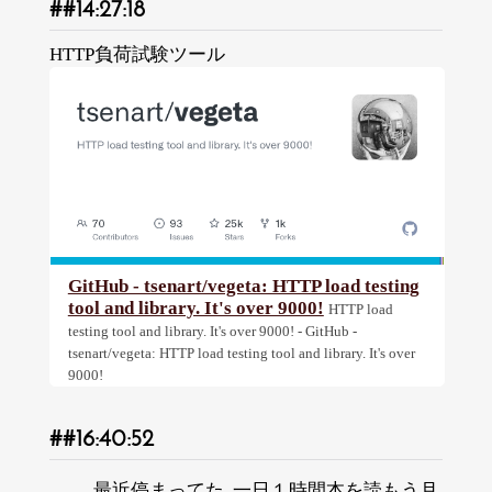
14:27:18
HTTP負荷試験ツール
GitHub - tsenart/vegeta: HTTP load testing
tool and library. It's over 9000!
HTTP load
testing tool and library. It's over 9000! - GitHub -
tsenart/vegeta: HTTP load testing tool and library. It's over
9000!
16:40:52
最近停まってた, 一日１時間本を読もう月