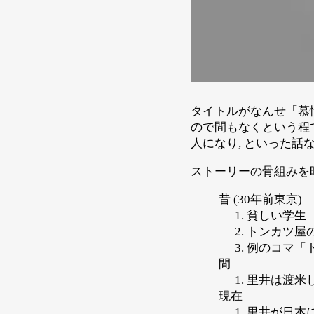
タイトルがなんせ「慕情
ので間もなくという程
人になり, といった
ストーリーの骨組みを
昔 (30年前東京)
貧しい学生
トンカツ屋
例のコマ「
間
里井は渡米
現在
里井が日本