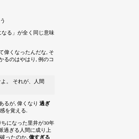
う
になる」が全く同じ意味
偉くなったんだな, そ
るのはやはり, 例のコ
よ。 それが、人間
るが, 偉くなり
過ぎ
感を覚える.
持ちになった里井が30年
立派過ぎる人間に成り上
破ったのか.
偉すぎる