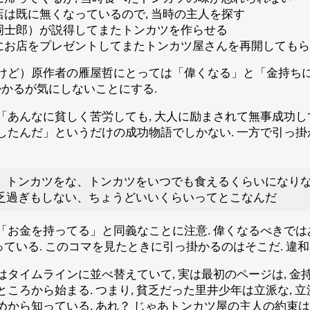
店は既に無くなっているので, 当時の主人を探す
岡士郎）が説得してまたトンカツを作らせる
にお店をプレゼントしてまたトンカツ屋さんを再開してもら
けど）原作者の雁屋哲にとっては「偉くなる」と「金持ち
掛かるが気にしないことにする.
あんなに貧しく苦労しても, 大人に励まされて無事成功して
たんだ」というだけの成功物語でしかない. 一方で引っ掛か
、トンカツをな、トンカツをいつでも食えるくらいになりな
乏過ぎもしない、ちょうどいいくらいってとこなんだ
お金を持ってる」と同義なことに注意. 偉くなるべきではあ
ている. このコマを見たときに引っ掛かるのはそこだ. 違和
タイムラインに並べ替えていて, 実は最初のページは, 金
ころから始まる. つまり, 貧乏だった里井少年は立派な, 
から知っている. あれ？ じゃあトンカツ屋の主人の約束は