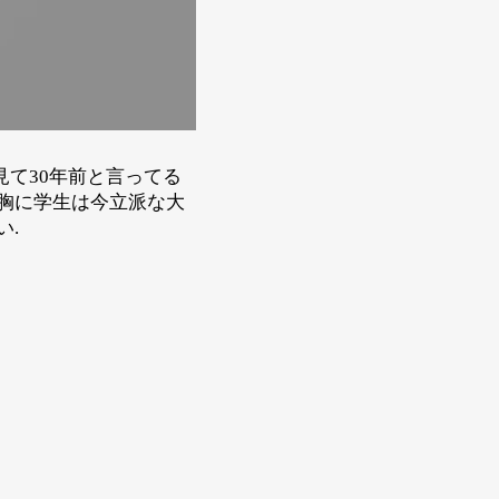
見て30年前と言ってる
を胸に学生は今立派な大
い.