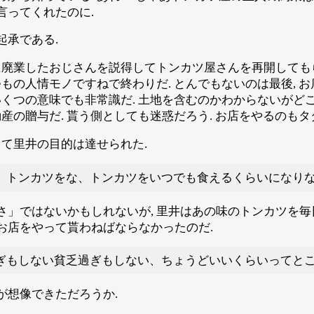
言ってくれたのに.
起承である.
くに廃業したおじさんを説得してトンカツ屋さんを再開しても
つもの人情モノですねで終わりだ. とんでもないのは最後, 
いくつの意味でも非常識だ. 土地を含むのかわからないがど
動産の贈与だ. 貰う側としても迷惑だろう. お店をやるのもタ
して里井の目的は達せられた.
、トンカツをな、トンカツをいつでも食えるくらいになり
」ではないかもしれないが, 里井はあの味のトンカツを毎日
お店をやって貰わねばならなかったのだ.
ぎもしない貧乏過ぎもしない、ちょうどいいくらいってと
が想像できただろうか.