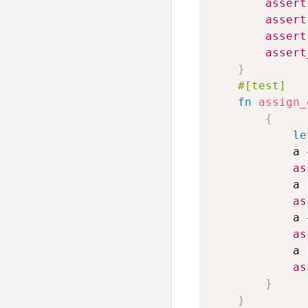
assert
assert
assert
assert
}
#[test]
fn
assign_
{
le
            a 
as
            a 
as
            a 
as
            a 
as
}
}