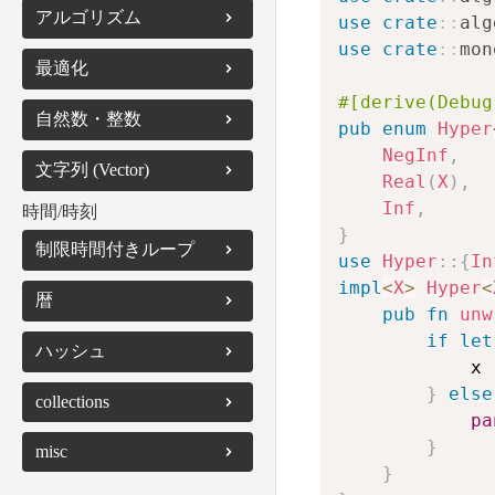
ズム
直線・線分
アルゴリズム
use
crate
::
alg
セグメントツリー
有向グラフ
use
crate
::
mon
多角形
最適化
遅延セグメントツリ
#[derive(Debug
ー
円
自然数・整数
pub
enum
Hyper
NegInf
,
循環検出
格子点上の幾何
自然数・整数の関
文字列 (Vector)
Real
(
X
)
,
数・定理
ρ
Inf
,
時間/時刻
連立一次方程式
その他幾何アルゴリ
文字列検索
}
ズム
素数
制限時間付きループ
use
Hyper
::
{
In
回文
impl
<
X
>
Hyper
<
組み合わせのイテレ
暦
pub
fn
unw
ーター
圧縮
if
let
ハッシュ
n
!
            x

乱数
}
else
collections
n
m
pa
}
n
C
m
misc
}