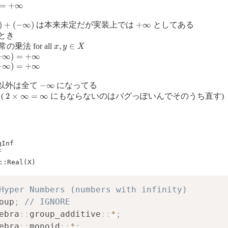
∞
+
(
−
∞
)
+
∞
は本来未定だが実装上では
としてある
とき
x
,
y
∈
X
の乗法 for all
=
+
∞
=
+
∞
−
∞
以外は全て
になってる
2
×
∞
=
∞
(
にもならないのはバグっぽいんでそのうち直す)
gInf
f
::Real(X)
Hyper Numbers (numbers with infinity)
oup
;
// IGNORE
ebra
::
group_additive
::
*
;
ebra
::
monoid
::
*
;