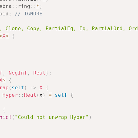
ebra
::
ring
::
*
;
oid
;
// IGNORE
, Clone, Copy, PartialEq, Eq, PartialOrd, Ord
<
X
>
{
f
,
NegInf
,
Real
}
;
X
>
{
rap
(
self
)
->
X
{
Hyper
::
Real
(
x
)
=
self
{
{
nic!
(
"Could not unwrap Hyper"
)