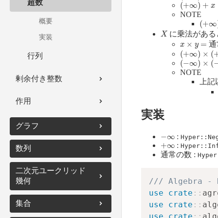
(
+
∞
)
+
x
=
+
超数
NOTE
(
+
∞
)
概要
X
に乗法がある
実装
x
×
y
=
通常
(
+
∞
)
×
(
+
∞
)
行列
(
−
∞
)
×
(
−
∞
)
NOTE
剰余付き整数
上記
作用
実装
グラフ
−
∞
:
Hyper::Ne
+
∞
:
Hyper::In
最短路
数列
通常の数 :
Hyper
無向グラフ
累積和
二次元ユークリッド
/// Algebra - 
幾何
use
crate
::
agr
最小全域木
区間木
点・ベクトル
集合
use
crate
::
alg
木
BIT
その他数列アルゴリ
use
crate
::
alg