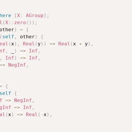
here
[
X
:
AGroup
]
;
l
(
X
::
zero
(
)
)
;
other
)
=
{
(
self
,
 other
)
{
eal
(
x
)
,
Real
(
y
)
)
=>
Real
(
x 
+
 y
)
,
nf
,
 _
)
=>
Inf
,
,
Inf
)
=>
Inf
,
=>
NegInf
,
=
{
self
{
f
=>
NegInf
,
gInf
=>
Inf
,
al
(
x
)
=>
Real
(
-
x
)
,