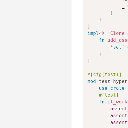
            _ 
}
}
}
impl
<
X
:
Clone
fn
add_ass
*
self
}
}
#[cfg(test)]
mod
test_hyper
use
crate
:
#[test]
fn
it_work
assert
assert
assert