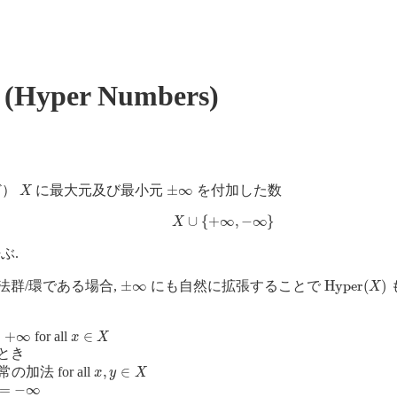
(Hyper Numbers)
X
±
∞
ど）
に最大元及び最小元
を付加した数
X
∪
{
+
∞
,
−
∞
}
ぶ.
±
∞
Hyper
(
X
)
法群/環である場合,
にも自然に拡張することで
x
∈
X
for all
とき
x
,
y
∈
X
の加法 for all
∞