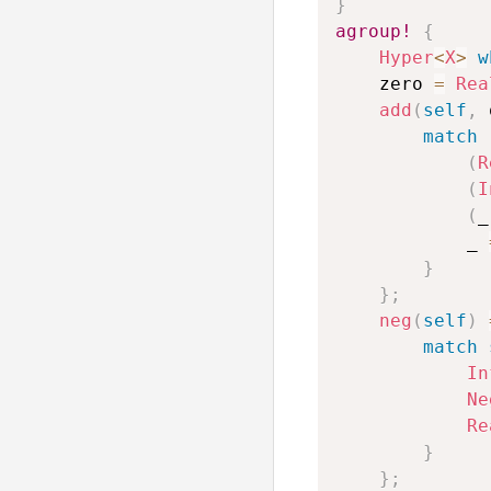
}
agroup!
{
Hyper
<
X
>
w
    zero 
=
Rea
add
(
self
,
 
match
(
R
(
I
(
_
            _ 
}
}
;
neg
(
self
)
match
In
Ne
Re
}
}
;