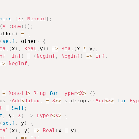
here
[
X
:
Monoid
]
;
(
X
::
one
(
)
)
;
other
)
=
{
(
self
,
 other
)
{
eal
(
x
)
,
Real
(
y
)
)
=>
Real
(
x 
*
 y
)
,
nf
,
Inf
)
|
(
NegInf
,
NegInf
)
=>
Inf
,
=>
NegInf
,
+
Monoid
>
Ring
for
Hyper
<
X
>
{
}
ps
::
Add
<
Output
=
X
>>
std
::
ops
::
Add
<
X
>
for
Hyp
t
=
Self
;
f
,
 y
:
X
)
->
Hyper
<
X
>
{
(
self
,
 y
)
{
eal
(
x
)
,
 y
)
=>
Real
(
x 
+
 y
)
,
nf
,
 _
)
=>
Inf
,