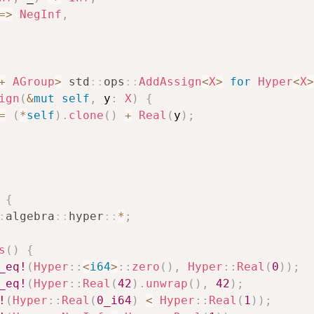
=>
NegInf
,
+
AGroup
>
std
::
ops
::
AddAssign
<
X
>
for
Hyper
<
X
>
ign
(
&
mut
self
,
 y
:
X
)
{
=
(
*
self
)
.
clone
(
)
+
Real
(
y
)
;
{
:
algebra
::
hyper
::
*
;
s
(
)
{
_eq!
(
Hyper
::
<
i64
>
::
zero
(
)
,
Hyper
::
Real
(
0
)
)
;
_eq!
(
Hyper
::
Real
(
42
)
.
unwrap
(
)
,
42
)
;
!
(
Hyper
::
Real
(
0_i64
)
<
Hyper
::
Real
(
1
)
)
;