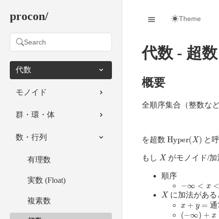
procon/
Theme
Search
代数 - 超数 
代数
概要
モノイド
全順序集合（整数な
群・環・体
Hyper
(
X
)
数・行列
を超数
と呼
X
もし
がモノイド/加
有理数
順序
実数 (Float)
−
∞
<
x
<
+
∞
X
に加法がある
x
+
y
=
複素数
通常
(
−
∞
)
+
x
=
−