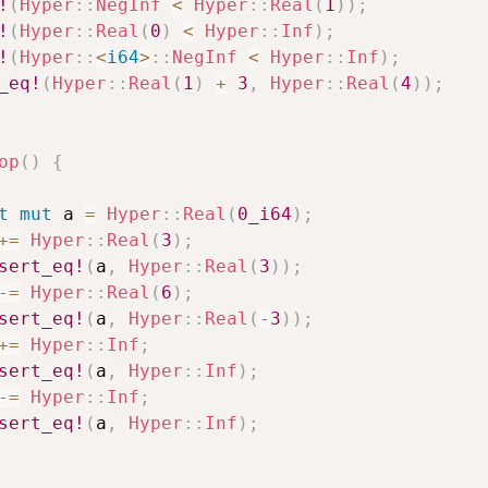
!
(
Hyper
::
NegInf
<
Hyper
::
Real
(
1
)
)
;
!
(
Hyper
::
Real
(
0
)
<
Hyper
::
Inf
)
;
!
(
Hyper
::
<
i64
>
::
NegInf
<
Hyper
::
Inf
)
;
_eq!
(
Hyper
::
Real
(
1
)
+
3
,
Hyper
::
Real
(
4
)
)
;
op
(
)
{
t
mut
 a 
=
Hyper
::
Real
(
0_i64
)
;
+=
Hyper
::
Real
(
3
)
;
sert_eq!
(
a
,
Hyper
::
Real
(
3
)
)
;
-=
Hyper
::
Real
(
6
)
;
sert_eq!
(
a
,
Hyper
::
Real
(
-
3
)
)
;
+=
Hyper
::
Inf
;
sert_eq!
(
a
,
Hyper
::
Inf
)
;
-=
Hyper
::
Inf
;
sert_eq!
(
a
,
Hyper
::
Inf
)
;