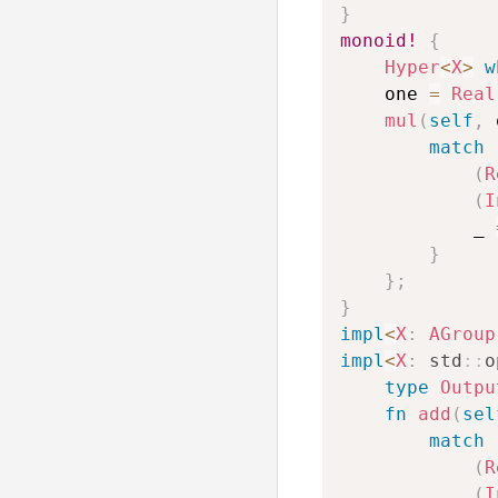
}
monoid!
{
Hyper
<
X
>
w
    one 
=
Real
mul
(
self
,
 
match
(
R
(
I
            _ 
}
}
;
}
impl
<
X
:
AGroup
impl
<
X
:
std
::
o
type
Outpu
fn
add
(
sel
match
(
R
(
I