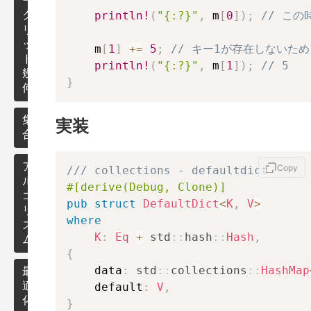
ラ
ー
区
println!
(
"{:?}"
,
 m
[
0
]
)
;
// こ
フ
ク
剰
間
リ
余
木
ッ
付
最
    m
[
1
]
+=
5
;
// キー1が存在しないた
ド
き
小
BIT
そ
println!
(
"{:?}"
,
 m
[
1
]
)
;
// 5
幾
整
全
の
}
何
数
域
他
セ
木
数
グ
点・
集
作
列
実装
メ
ベク
合
用
木
ア
ン
トル
ル
ト
ゴ
ア
Copy
ツ
有
/// collections - defaultdict
リ
直
ル
リ
向
#[derive(Debug, Clone)]
ズ
線・
ゴ
ー
グ
pub
struct
DefaultDict
<
K
,
V
>
ム
線分
リ
ラ
where
ズ
フ
遅
K
:
Eq
+
std
::
hash
::
Hash
,
ム
多
延
{
角
セ
    data
:
std
::
collections
::
HashMap
形
最
グ
適
    default
:
V
,
メ
化
ン
円
}