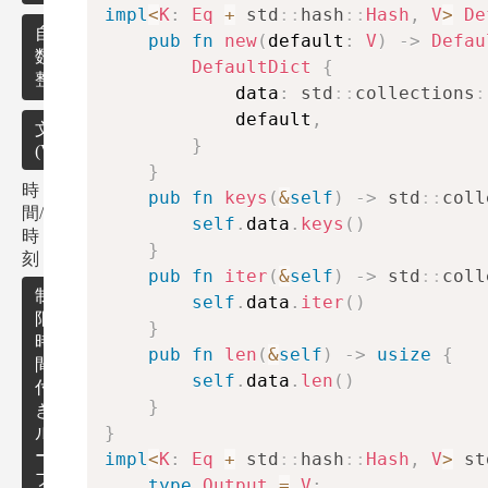
ト
impl
<
K
:
Eq
+
std
::
hash
::
Hash
,
V
>
De
ツ
自然
格
pub
fn
new
(
default
:
V
)
->
Defau
リ
数・
子
DefaultDict
{
ー
整数
点
            data
:
std
::
collections
:
上
            default
,
の
自然
文字列
}
(Vector)
幾
数・
}
何
整数
時
pub
fn
keys
(
&
self
)
->
std
::
coll
の関
文
間/
数・
字
self
.
data
.
keys
(
)
そ
循
時
定理
列
の
}
環
刻
検
他
pub
fn
iter
(
&
self
)
->
std
::
coll
検
索
幾
素
制
出
self
.
data
.
iter
(
)
何
数
限
}
ア
回
時
連
pub
fn
len
(
&
self
)
->
usize
{
ル
文
間
組
立
self
.
data
.
len
(
)
ゴ
付
み
一
}
リ
き
合
圧
次
ズ
}
ル
わ
縮
方
ρ
ム
ー
せ
impl
<
K
:
Eq
+
std
::
hash
::
Hash
,
V
>
st
程
プ
の
type
Output
=
V
;
式