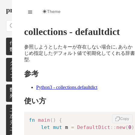
procon/
Theme
Search
collections - defaultdict
代
参照しようとしたキーが存在しない場合に, あらか
数
じめ指定したデフォルト値で初期化してくれる辞書
型.
モ
グ
ノ
ラ
参考
イ
フ
ド
Python3 - collections.defaultdict
最
数
群・
短
列
使い方
環・
路
体
累
二
無
積
次
Copy
fn
main
(
)
{
数・
向
和
元
let
mut
 m 
=
DefaultDict
::
new
(
0
)
行列
グ
ユ