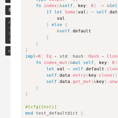
イ
fn
index
(
&
self
,
 key
:
K
)
->
&
Sel
テ
暦
if
let
Some
(
val
)
=
self
.
dat
レ
            val

ー
ハ
}
else
{
タ
ッ
&
self
.
default

ー
シ
}
ュ
}
乱
数
}
collections
impl
<
K
:
Eq
+
std
::
hash
::
Hash
+
Clon
n
!
defaultmap
fn
index_mut
(
&
mut
self
,
 key
:
K
)
let
 val 
=
self
.
default
.
clon
参
self
.
data
.
entry
(
key
.
clone
(
)
考
self
.
data
.
get_mut
(
&
key
)
.
unw
n
m
使
}
い
}
方
実
#[cfg(test)]
装
mod
test_defaultdict
{