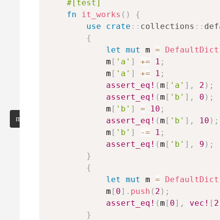
#[test]
リ
n
C
m
ス
fn
it_works
(
)
{
ト
use
crate
::
collections
::
def
内
{
包
let
mut
 m 
=
DefaultDict
表
            m
[
'a'
]
+=
1
;
記
            m
[
'a'
]
+=
1
;
マ
assert_eq!
(
m
[
'a'
]
,
2
)
;
ク
ロ
assert_eq!
(
m
[
'b'
]
,
0
)
;
            m
[
'b'
]
=
10
;
misc
assert_eq!
(
m
[
'b'
]
,
10
)
;
            m
[
'b'
]
-=
1
;
assert_eq!
(
m
[
'b'
]
,
9
)
;
}
{
let
mut
 m 
=
DefaultDict
            m
[
0
]
.
push
(
2
)
;
assert_eq!
(
m
[
0
]
,
vec!
[
2
}