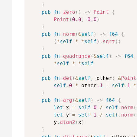
ト
}
要
ツ
pub
fn
zero
(
)
->
Point
{
リ
実
Point
(
0.0
,
0.0
)
装
ー
}
極
pub
fn
norm
(
&
self
)
->
f64
{
座
(
*
self
*
*
self
)
.
sqrt
(
)
標
}
pub
fn
quadrance
(
&
self
)
->
f64
直
*
self
*
*
self
線・
}
線分
pub
fn
det
(
&
self
,
 other
:
&
Point
self
.
0
*
 other
.1
-
self
.
1
*
多
}
角
pub
fn
arg
(
&
self
)
->
f64
{
形
let
 x 
=
self
.
0
/
self
.
norm
(
円
let
 y 
=
self
.
1
/
self
.
norm
(
        y
.
atan2
(
x
)
格
}
子
pub
fn
distance
(
&
self
,
 other
:
&