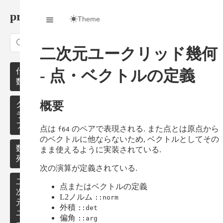
procon/
Theme
Search
二次元ユークリッド幾何
代
- 点・ベクトルの定義
数
概要
モ
グ
ノ
ラ
イ
フ
点は
のペアで表現される. また点とは原点から
f64
ド
のベクトルに他ならないため, ベクトルとしてその
最
数
まま使えるように実装されている.
群・
短
列
次の演算が定義されている.
環・
路
体
累
二
点またはベクトルの定義
無
積
次
L2ノルム
::norm
数・
向
和
元
外積
::det
行列
グ
ユ
偏角
::arg