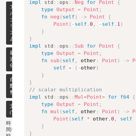
impl
std
::
ops
::
Neg
for
Point
{
ア
type
Output
=
Point
;
ル
fn
neg
(
self
)
->
Point
{
ゴ
Point
(
-
self
.
0
,
-
self
.
1
)
リ
}
ズ
}
ム
impl
std
::
ops
::
Sub
for
Point
{
最
type
Output
=
Point
;
適
fn
sub
(
self
,
 other
:
Point
)
->
P
化
self
+
(
-
other
)
}
自然
}
数・
// scalar multiplication
整数
impl
std
::
ops
::
Mul
<
Point
>
for
f64
{
type
Output
=
Point
;
自然
文字列
fn
mul
(
self
,
 other
:
Point
)
->
P
(Vector)
数・
Point
(
self
*
 other
.0
,
self
整数
時
の関
文
}
間/
数・
字
}
循
時