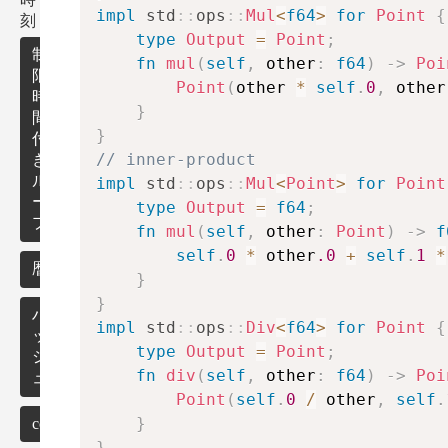
定理
列
impl
std
::
ops
::
Mul
<
f64
>
for
Point
{
環
刻
検
検
type
Output
=
Point
;
索
素
制
出
fn
mul
(
self
,
 other
:
f64
)
->
Poi
数
限
Point
(
other 
*
self
.
0
,
 other
回
時
連
}
文
間
組
立
}
付
み
一
// inner-product
き
合
圧
次
ル
impl
std
::
ops
::
Mul
<
Point
>
for
Point
わ
縮
方
ρ
ー
せ
type
Output
=
f64
;
程
プ
の
fn
mul
(
self
,
 other
:
Point
)
->
f
式
イ
self
.
0
*
 other
.0
+
self
.
1
*
テ
暦
}
レ
}
ー
ハ
impl
std
::
ops
::
Div
<
f64
>
for
Point
{
タ
ッ
type
Output
=
Point
;
ー
シ
fn
div
(
self
,
 other
:
f64
)
->
Poi
ュ
乱
Point
(
self
.
0
/
 other
,
self
.
数
}
collections
n
!
}