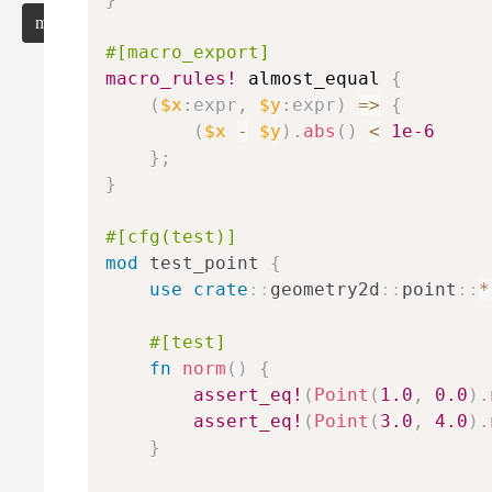
misc
#[macro_export]
macro_rules!
 almost_equal 
{
(
$x
:
expr
,
$y
:
expr
)
=>
{
n
m
(
$x
-
$y
)
.
abs
(
)
<
1e-6
}
;
}
#[cfg(test)]
n
C
m
mod
test_point
{
use
crate
::
geometry2d
::
point
::
*
#[test]
fn
norm
(
)
{
assert_eq!
(
Point
(
1.0
,
0.0
)
.
assert_eq!
(
Point
(
3.0
,
4.0
)
.
}