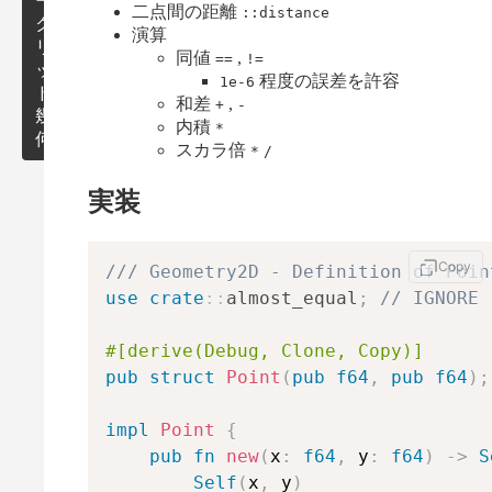
ラ
ー
区
二点間の距離
::distance
フ
ク
剰
間
演算
リ
余
木
同値
,
==
!=
ッ
付
最
程度の誤差を許容
1e-6
ド
き
小
BIT
そ
和差
,
+
-
幾
整
全
の
内積
*
何
数
域
他
スカラ倍
セ
*
/
木
数
グ
点・
作
列
実装
メ
ベク
用
木
ア
ン
トル
ル
ト
ゴ
ツ
有
Copy
/// Geometry2D - Definition of Poin
リ
点・
リ
向
use
crate
::
almost_equal
;
// IGNORE
ズ
ベ
ー
グ
ム
ク
ラ
#[derive(Debug, Clone, Copy)]
ト
フ
遅
pub
struct
Point
(
pub
f64
,
pub
f64
)
;
ル
延
の
セ
定
impl
Point
{
グ
義
pub
fn
new
(
x
:
f64
,
 y
:
f64
)
->
S
メ
ン
Self
(
x
,
 y
)
概