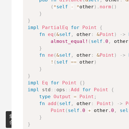
点
(
*
self
-
*
other
)
.
norm
(
)
上
}
の
}
幾
impl
PartialEq
for
Point
{
何
fn
eq
(
&
self
,
 other
:
&
Point
)
->
almost_equal!
(
self
.
0
,
 other
そ
の
}
他
fn
ne
(
&
self
,
 other
:
&
Point
)
->
幾
!
(
self
==
 other
)
何
}
ア
}
ル
impl
Eq
for
Point
{
}
ゴ
impl
std
::
ops
::
Add
for
Point
{
リ
ズ
type
Output
=
Point
;
ム
fn
add
(
self
,
 other
:
Point
)
->
P
Point
(
self
.
0
+
 other
.0
,
sel
集
}
合
}