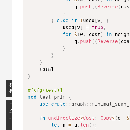
ス
                q
.
push
(
(
Reverse
(
cos
カ
ル
}
法
}
else
if
!
used
[
v
]
{
            used
[
v
]
=
true
;
木
for
&
(
w
,
 cost
)
in
 neigh
                q
.
push
(
(
Reverse
(
cos
有
}
向
}
グ
}
ラ
フ
}
数
#[cfg(test)]
列
mod
test_prim
{
use
crate
::
graph
::
minimal_span_
累
二
積
次
和
元
fn
undirectize
<
Cost
:
Copy
>
(
g
:
&
ユ
let
 n 
=
 g
.
len
(
)
;
ー