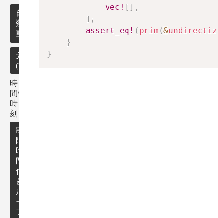
ト
vec!
[
]
,
ツ
自然
格
]
;
リ
数・
子
assert_eq!
(
prim
(
&
undirectiz
ー
整数
点
}
上
}
の
自然
文字列
(Vector)
幾
数・
何
整数
時
の関
文
間/
数・
字
そ
循
時
定理
列
の
環
刻
検
他
検
索
幾
素
制
出
何
数
限
ア
回
時
連
ル
文
間
組
立
ゴ
付
み
一
リ
き
合
圧
次
ズ
ル
わ
縮
方
ρ
ム
ー
せ
程
プ
の
式