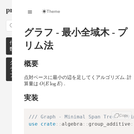
procon/
Theme
Search
グラフ - 最小全域木 - プ
代
リム法
数
概要
モ
グ
ノ
ラ
イ
フ
点対ベースに最小の辺を足してくアルゴリズム. 計
O
(
E
log
E
)
ド
算量は
.
最
群・
短
実装
環・
路
体
無
Copy
/// Graph - Minimal Span Tree - Pri
数・
向
use
crate
::
algebra
::
group_additive
:
行列
グ