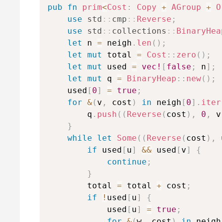
ラ
pub
fn
prim
<
Cost
:
Copy
+
AGroup
+
O
フ
剰
use
std
::
cmp
::
Reverse
;
余
use
std
::
collections
::
BinaryHea
付
最
let
 n 
=
 neigh
.
len
(
)
;
き
小
let
mut
 total 
=
Cost
::
zero
(
)
;
整
全
数
域
let
mut
 used 
=
vec!
[
false
;
 n
]
;
木
let
mut
 q 
=
BinaryHeap
::
new
(
)
;
作
    used
[
0
]
=
true
;
用
プ
for
&
(
v
,
 cost
)
in
 neigh
[
0
]
.
iter
リ
        q
.
push
(
(
Reverse
(
cost
)
,
0
,
 v
ム
}
法
while
let
Some
(
(
Reverse
(
cost
)
,
 
概
if
 used
[
u
]
&&
 used
[
v
]
{
要
continue
;
}
実
装
        total 
=
 total 
+
 cost
;
if
!
used
[
u
]
{
ク
            used
[
u
]
=
true
;
ラ
for
&
(
w
,
 cost
)
in
 neigh