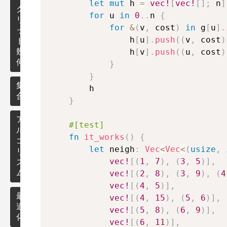
区
let
mut
 h 
=
vec!
[
vec!
[
]
;
 n
]
ク
間
for
 u 
in
0
..
n 
{
リ
木
for
&
(
v
,
 cost
)
in
 g
[
u
]
.
ッ
                h
[
u
]
.
push
(
(
v
,
 cost
)
ド
BIT
そ
                h
[
v
]
.
push
(
(
u
,
 cost
)
幾
の
何
}
他
セ
}
数
グ
点・
集
列
        h

メ
ベク
合
ア
ン
}
トル
ル
ト
ゴ
ア
ツ
#[test]
リ
直
ル
リ
fn
it_works
(
)
{
ズ
線・
ゴ
ー
let
 neigh
:
Vec
<
Vec
<
(
usize
,
ム
線分
リ
vec!
[
(
1
,
7
)
,
(
3
,
5
)
]
,
ズ
遅
ム
vec!
[
(
2
,
8
)
,
(
3
,
9
)
,
(
4
多
延
vec!
[
(
4
,
5
)
]
,
角
セ
形
最
vec!
[
(
4
,
15
)
,
(
5
,
6
)
]
,
グ
適
メ
vec!
[
(
5
,
8
)
,
(
6
,
9
)
]
,
化
ン
円
vec!
[
(
6
,
11
)
]
,