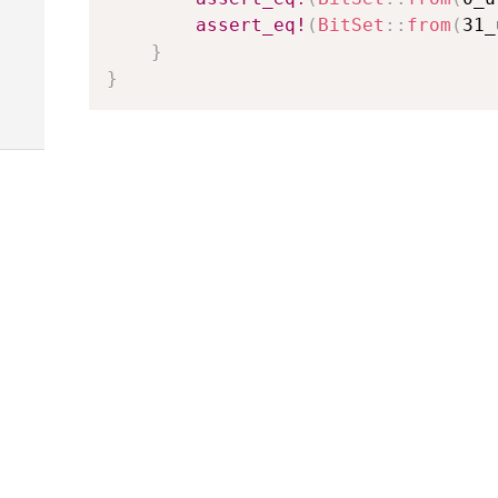
assert_eq!
(
BitSet
::
from
(
31_
}
}