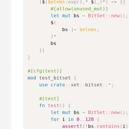
(
$
(
$elems
:
expr
)
,
*
 $
(
,
)
*
)
=>
{
{
#[allow(unused_mut)]
let
mut
 bs 
=
BitSet
::
new
(
)
;
        $
(
            bs 
|=
$elems
;
)
*
        bs

}
}
}
#[cfg(test)]
mod
test_bitset
{
use
crate
::
set
::
bitset
::
*
;
#[test]
fn
test
(
)
{
let
mut
 bs 
=
BitSet
::
new
(
)
;
for
 i 
in
0
..
128
{
assert!
(
!
bs
.
contains
(
i
)