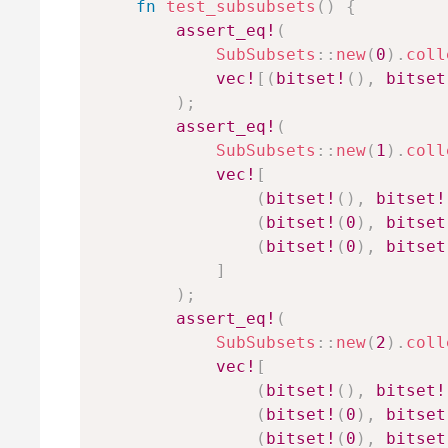
fn
test_subsubsets
(
)
{
assert_eq!
(
SubSubsets
::
new
(
0
)
.
coll
vec!
[
(
bitset!
(
)
,
bitset
)
;
assert_eq!
(
SubSubsets
::
new
(
1
)
.
coll
vec!
[
(
bitset!
(
)
,
bitset!
(
bitset!
(
0
)
,
bitset
(
bitset!
(
0
)
,
bitset
]
)
;
assert_eq!
(
SubSubsets
::
new
(
2
)
.
coll
vec!
[
(
bitset!
(
)
,
bitset!
(
bitset!
(
0
)
,
bitset
(
bitset!
(
0
)
,
bitset