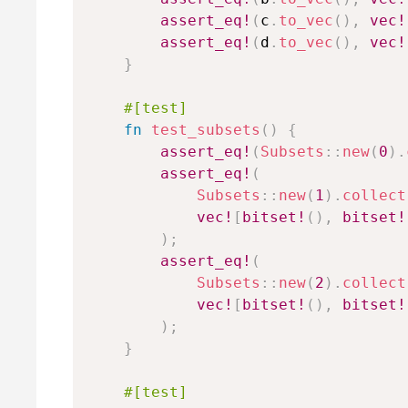
assert_eq!
(
c
.
to_vec
(
)
,
vec!
assert_eq!
(
d
.
to_vec
(
)
,
vec!
}
#[test]
fn
test_subsets
(
)
{
assert_eq!
(
Subsets
::
new
(
0
)
.
assert_eq!
(
Subsets
::
new
(
1
)
.
collect
vec!
[
bitset!
(
)
,
bitset!
)
;
assert_eq!
(
Subsets
::
new
(
2
)
.
collect
vec!
[
bitset!
(
)
,
bitset!
)
;
}
#[test]