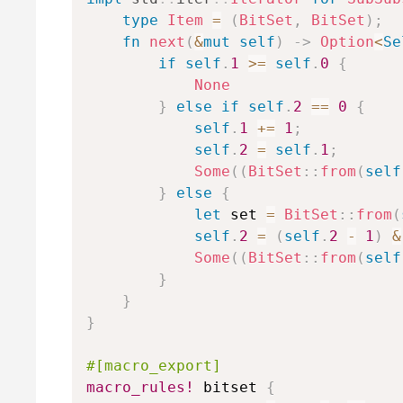
type
Item
=
(
BitSet
,
BitSet
)
;
fn
next
(
&
mut
self
)
->
Option
<
Se
if
self
.
1
>=
self
.
0
{
None
}
else
if
self
.
2
==
0
{
self
.
1
+=
1
;
self
.
2
=
self
.
1
;
Some
(
(
BitSet
::
from
(
self
}
else
{
let
 set 
=
BitSet
::
from
(
self
.
2
=
(
self
.
2
-
1
)
&
Some
(
(
BitSet
::
from
(
self
}
}
}
#[macro_export]
macro_rules!
 bitset 
{