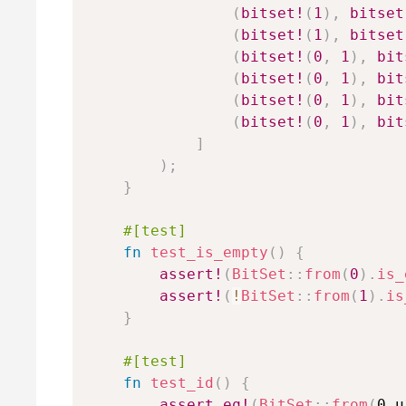
(
bitset!
(
1
)
,
bitset
(
bitset!
(
1
)
,
bitset
(
bitset!
(
0
,
1
)
,
bit
(
bitset!
(
0
,
1
)
,
bit
(
bitset!
(
0
,
1
)
,
bit
(
bitset!
(
0
,
1
)
,
bit
]
)
;
}
#[test]
fn
test_is_empty
(
)
{
assert!
(
BitSet
::
from
(
0
)
.
is_
assert!
(
!
BitSet
::
from
(
1
)
.
is
}
#[test]
fn
test_id
(
)
{
assert_eq!
(
BitSet
::
from
(
0_u