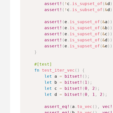
assert!
(
!
c
.
is_supset_of
(
&
d
)
assert!
(
!
c
.
is_subset_of
(
&
d
)
assert!
(
e
.
is_supset_of
(
&
a
)
)
assert!
(
e
.
is_supset_of
(
&
b
)
)
assert!
(
e
.
is_supset_of
(
&
c
)
)
assert!
(
e
.
is_supset_of
(
&
d
)
)
assert!
(
e
.
is_supset_of
(
&
e
)
)
}
#[test]
fn
test_iter_vec
(
)
{
let
 a 
=
bitset!
(
)
;
let
 b 
=
bitset!
(
1
)
;
let
 c 
=
bitset!
(
0
,
2
)
;
let
 d 
=
bitset!
(
0
,
1
,
2
)
;
assert_eq!
(
a
.
to_vec
(
)
,
vec!
assert_eq!
(
b
.
to_vec
(
)
,
vec!