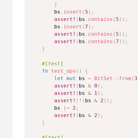
}
        bs
.
insert
(
5
)
;
assert!
(
bs
.
contains
(
5
)
)
;
        bs
.
insert
(
7
)
;
assert!
(
bs
.
contains
(
5
)
)
;
assert!
(
bs
.
contains
(
7
)
)
;
}
#[test]
fn
test_ops
(
)
{
let
mut
 bs 
=
BitSet
::
from
(
3
assert!
(
bs 
&
0
)
;
assert!
(
bs 
&
1
)
;
assert!
(
!
(
bs 
&
2
)
)
;
        bs 
|=
2
;
assert!
(
bs 
&
2
)
;
}
#[test]