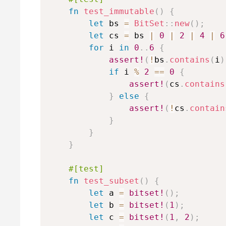
fn
test_immutable
(
)
{
let
 bs 
=
BitSet
::
new
(
)
;
let
 cs 
=
 bs 
|
0
|
2
|
4
|
6
for
 i 
in
0
..
6
{
assert!
(
!
bs
.
contains
(
i
)
if
 i 
%
2
==
0
{
assert!
(
cs
.
contains
}
else
{
assert!
(
!
cs
.
contain
}
}
}
#[test]
fn
test_subset
(
)
{
let
 a 
=
bitset!
(
)
;
let
 b 
=
bitset!
(
1
)
;
let
 c 
=
bitset!
(
1
,
2
)
;