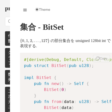
procon/
Theme
Search
集合 - BitSet
代
{
0
,
1
,
2
,
…
,
127
}
の部分集合を unsigned 128bit int で
数
表現する.
モ
グ
ノ
ラ
Copy
#[derive(Debug, Default, Clone, Cop
イ
フ
pub
struct
BitSet
(
pub
u128
)
;
ド
最
数
impl
BitSet
{
群・
短
列
pub
fn
new
(
)
->
Self
{
環・
路
BitSet
(
0
)
体
累
二
}
無
積
次
pub
fn
from
(
data
:
u128
)
->
Self
数・
向
和
元
行列
グ
ユ
BitSet
(
data
)