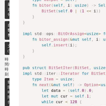
最
fn
bitor
(
self
,
 i
:
usize
)
->
Sel
適
BitSet
(
self
.
0
|
(
1
<<
 i
)
)
化
}
}
自然
数・
impl
std
::
ops
::
BitOrAssign
<
usize
>
f
整数
fn
bitor_assign
(
&
mut
self
,
 i
:
u
self
.
insert
(
i
)
;
自然
文字列
}
(Vector)
数・
整数
}
時
の関
文
間/
数・
字
pub
struct
BitSetIter
(
BitSet
,
usize
循
時
定理
列
impl
std
::
iter
::
Iterator
for
BitSet
環
刻
検
検
type
Item
=
usize
;
索
素
制
出
fn
next
(
&
mut
self
)
->
Option
<
us
数
限
let
 data 
=
(
self
.
0
)
.
0
;
回
時
連
let
mut
 cur 
=
self
.
1
;
文
間
組
立
while
 cur 
<
128
{
付
み
一