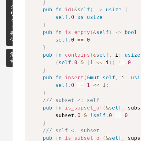
ラ
ー
区
}
フ
ク
剰
間
pub
fn
id
(
&
self
)
->
usize
{
リ
余
木
self
.
0
as
usize
ッ
付
最
}
ド
き
小
BIT
そ
pub
fn
is_empty
(
&
self
)
->
bool
幾
整
全
の
self
.
0
==
0
何
数
域
他
セ
}
木
数
グ
点・
集
pub
fn
contains
(
&
self
,
 i
:
usize
作
列
メ
ベク
合
(
self
.
0
&
(
1
<<
 i
)
)
!=
0
用
木
ア
ン
トル
ル
}
ト
UnionFind
ゴ
ツ
有
pub
fn
insert
(
&
mut
self
,
 i
:
usi
リ
直
リ
向
self
.
0
|=
1
<<
 i
;
BitSet
ズ
線・
ー
グ
}
ム
線分
ラ
/// subset <: self
部
フ
遅
分
pub
fn
is_supset_of
(
&
self
,
 subs
多
延
集
        subset
.0
&
!
self
.
0
==
0
角
セ
合
}
形
グ
及
/// self <: subset
メ
び
ン
円
pub
fn
is_subset_of
(
&
self
,
 sups
そ