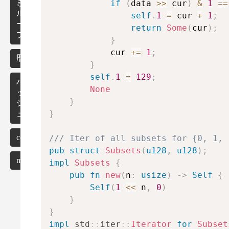
き
if
(
data 
>>
 cur
)
&
1
==
合
圧
次
ル
わ
縮
self
.
1
=
 cur 
+
1
;
方
ρ
ー
せ
return
Some
(
cur
)
;
程
プ
の
式
}
イ
            cur 
+=
1
;
テ
暦
}
レ
self
.
1
=
129
;
ー
ハ
None
タ
ッ
ー
}
シ
}
ュ
乱
数
collections
/// Iter of all subsets for {0, 1, 
n
!
pub
struct
Subsets
(
u128
,
u128
)
;
misc
impl
Subsets
{
pub
fn
new
(
n
:
usize
)
->
Self
{
Self
(
1
<<
 n
,
0
)
}
n
m
}
impl
std
::
iter
::
Iterator
for
Subset