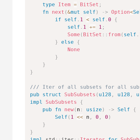
type
Item
=
BitSet
;
fn
next
(
&
mut
self
)
->
Option
<
Se
if
self
.
1
<
self
.
0
{
n
C
m
self
.
1
+=
1
;
Some
(
BitSet
::
from
(
self
.
}
else
{
None
}
}
}
/// Iter of all subsets for all sub
pub
struct
SubSubsets
(
u128
,
u128
,
u
impl
SubSubsets
{
pub
fn
new
(
n
:
usize
)
->
Self
{
Self
(
1
<<
 n
,
0
,
0
)
}
}
impl
std
::
iter
::
Iterator
for
SubSub