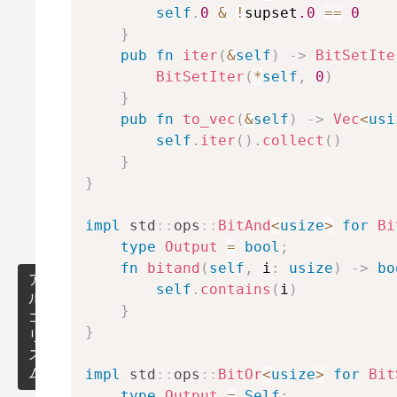
ト
self
.
0
&
!
supset
.0
==
0
の
ツ
格
}
部
リ
子
分
pub
fn
iter
(
&
self
)
->
BitSetIte
ー
点
集
BitSetIter
(
*
self
,
0
)
上
合
}
の
の
pub
fn
to_vec
(
&
self
)
->
Vec
<
usi
幾
列
self
.
iter
(
)
.
collect
(
)
何
挙
}
}
多
そ
重
の
集
他
impl
std
::
ops
::
BitAnd
<
usize
>
for
Bi
合
幾
type
Output
=
bool
;
何
fn
bitand
(
self
,
 i
:
usize
)
->
bo
ア
ア
self
.
contains
(
i
)
ル
ル
}
ゴ
ゴ
}
リ
リ
ズ
ズ
ム
ム
impl
std
::
ops
::
BitOr
<
usize
>
for
Bit
type
Output
=
Self
;